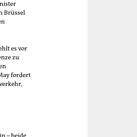
nister
h Brüssel
en
ehlt es vor
enze zu
gen
May fordert
verkehr,
n – beide