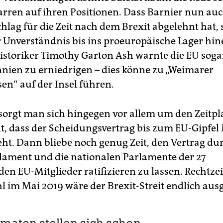
arren auf ihren Positionen. Dass Barnier nun au
lag für die Zeit nach dem Brexit abgelehnt hat, 
 Unverständnis bis ins proeuropäische Lager hin
Historiker Timothy Garton Ash warnte die EU soga
nien zu erniedrigen – dies könne zu „Weimarer
en“ auf der Insel führen.
 sorgt man sich hingegen vor allem um den Zeitpl
t, dass der Scheidungsvertrag bis zum EU-Gipfel 
eht. Dann bliebe noch genug Zeit, den Vertrag du
ament und die nationalen Parlamente der 27
en EU-Mitglieder ratifizieren zu lassen. Rechtzei
 im Mai 2019 wäre der Brexit-Streit endlich aus