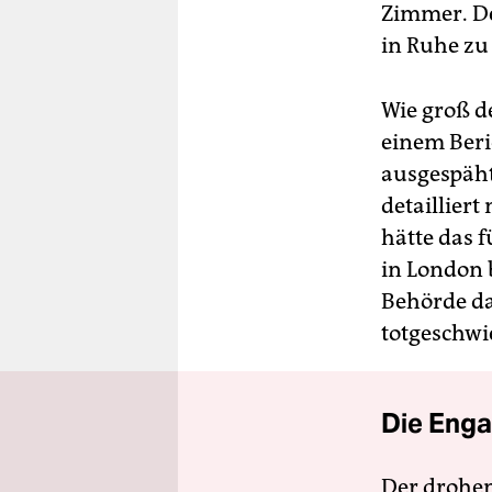
Zimmer. De
in Ruhe zu 
Wie groß d
einem Beri
ausgespäht
detaillier
hätte das f
in London 
Behörde da
totgeschwie
Die Enga
Der drohe