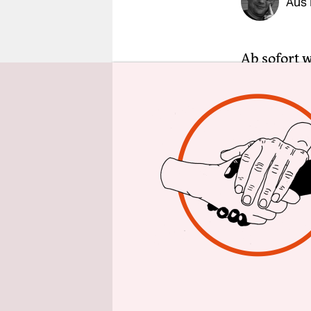
Aus 
epaper login
Ab sofort 
den Vorber
sie nun au
trotz Somm
Michel Bar
Die Hektik
und London
2019 ein „h
Sommerpaus
Unternehme
vorzuberei