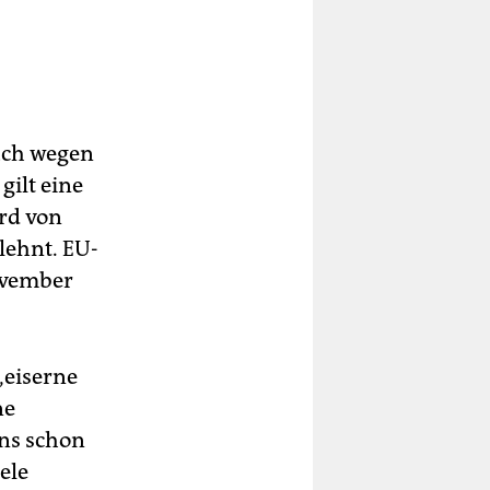
uch wegen
gilt eine
ird von
lehnt. EU-
ovember
„eiserne
ne
uns schon
ele