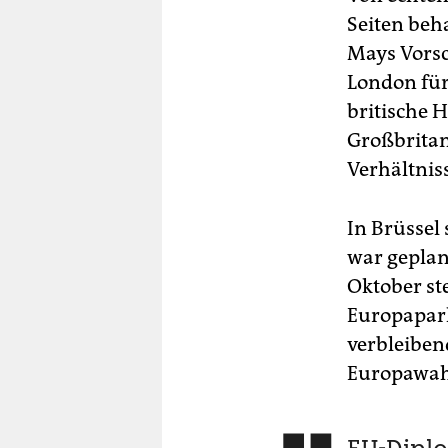
Seiten beh
Mays Vorsch
London für
britische 
Großbritan
Verhältniss
In Brüssel
war geplan
Oktober st
Europaparl
verbleibend
Europawahl