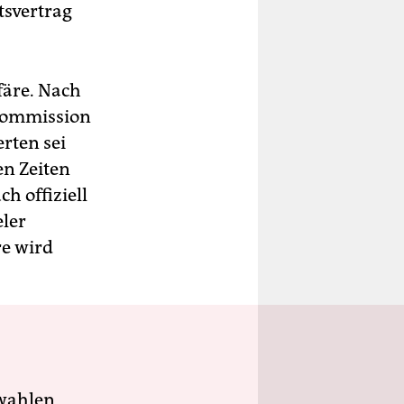
tsvertrag
färe. Nach
-Kommission
rten sei
en Zeiten
h offiziell
eler
e wird
wahlen