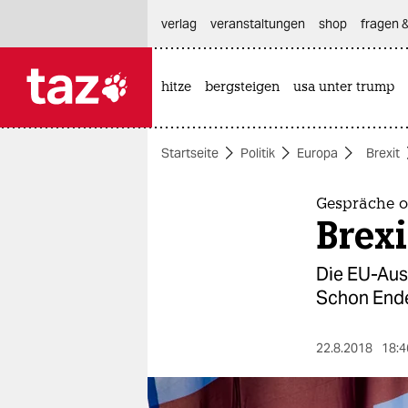
hautnavigation anspringen
hauptinhalt anspringen
footer anspringen
verlag
veranstaltungen
shop
fragen &
hitze
bergsteigen
usa unter trump

taz zahl ich
taz zahl ich
Startseite
Politik
Europa
Brexit
themen
politik
Gespräche o
Brex
öko
Die EU-Aus
gesellschaft
Schon Ende 
kultur
22.8.2018
18:4
sport