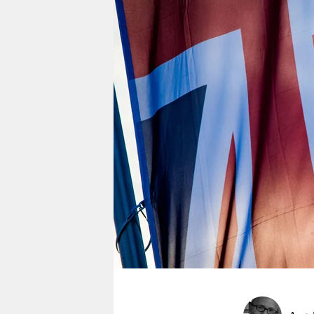
berlin
nord
wahrheit
verlag
verlag
veranstaltungen
shop
fragen & hilfe
unterstützen
abo
genossenschaft