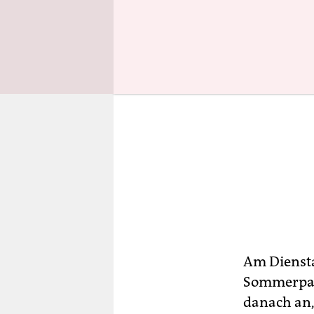
Am Diensta
Sommerpaus
danach an,