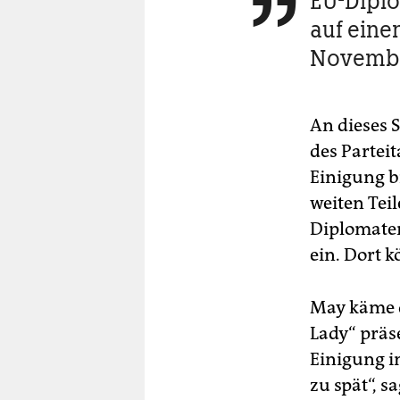
EU-Diplo

auf eine
Novembe
An dieses 
des Partei
Einigung b
weiten Teil
Diplomaten
ein. Dort
May käme d
Lady“ präs
Einigung i
zu spät“, s