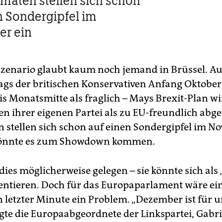
maten stellen sich schon
n Sondergipfel im
r ein
Szenario glaubt kaum noch jemand in Brüssel. A
tags der britischen Konservativen Anfang Oktober 
is Monatsmitte als fraglich – Mays Brexit-Plan w
en ihrer eigenen Partei als zu EU-freundlich abge
 stellen sich schon auf einen Sondergipfel im N
 könnte es zum Showdown kommen.
ies möglicherweise gelegen – sie könnte sich als 
entieren. Doch für das Europaparlament wäre ei
n letzter Minute ein Problem. „Dezember ist für 
agte die Europaabgeordnete der Linkspartei, Gabri