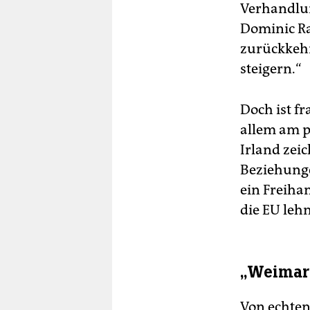
Verhandlun
Dominic Ra
zurückkehr
steigern.“
Doch ist fr
allem am p
Irland zei
Beziehunge
ein Freiha
die EU lehn
„Weimare
Von echten