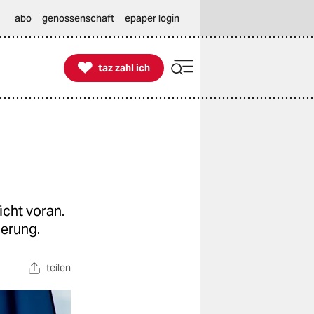
abo
genossenschaft
epaper login

taz zahl ich
taz zahl ich
cht voran.
herung.
teilen