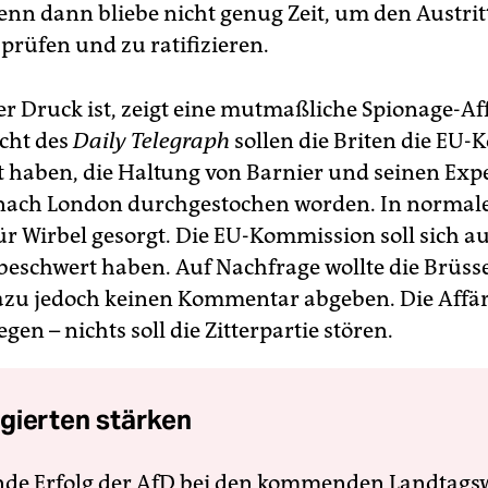
nn dann bliebe nicht genug Zeit, um den Austrit
prüfen und zu ratifizieren.
er Druck ist, zeigt eine mutmaßliche Spionage-Af
cht des
Daily Telegraph
sollen die Briten die EU
 haben, die Haltung von Barnier und seinen Expe
t nach London durchgestochen worden. In normal
ür Wirbel gesorgt. Die EU-Kommission soll sich auc
beschwert haben. Auf Nachfrage wollte die Brüss
zu jedoch keinen Kommentar abgeben. Die Affär
gen – nichts soll die Zitterpartie stören.
gierten stärken
nde Erfolg der AfD bei den kommenden Landtags