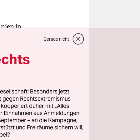
nnien in
n, drücken
Gerade nicht
 sollen
gsführer
echts
Brüssel
29. März
esellschaft! Besonders jetzt
rt gegen Rechtsextremismus
or der
z kooperiert daher mit „Alles
n und
ller Einnahmen aus Anmeldungen
ase“
. September – an die Kampagne,
rstützt und Freiräume sichern will,
bei?