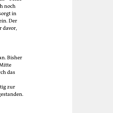
ch noch
sorgt in
ein. Der
r davor,
an. Bisher
Mitte
rch das
tig zur
gestanden.