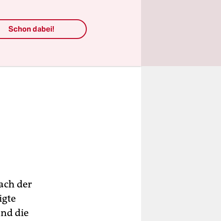
Schon dabei!
ach der
igte
und die