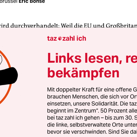
Brüssel
Eric Bonse
wird durchverhandelt: Weil die EU und Großbrita
eitungen zum Brexit nicht von der Stelle komme
taz
zahl ich

fs Tempo. Die Gespräche über den Austrittsvertrag
er intensiviert werden, erklärte EU-Verhandlun
Links lesen, r
nier in Brüssel.
bekämpfen
 hat einen ernsten Hintergrund. Denn wenn sich 
 nicht rechtzeitig einig werden, dann droht am 
Mit doppelter Kraft für eine offene G
brauchen Menschen, die sich vor O
arter Brexit“ – ohne vertragliche Absicherung. V
einsetzen, unsere Solidarität. Die ta
e hatte die EU-Kommission die Mitgliedstaate
beginnt im Zentrum“. 50 Prozent a
n bereits aufgefordert, sich auf diesen „Worst C
bei taz zahl ich gehen – bis zum 30
ten. Nun schaltet sie selbst in den Panikmodus.
die linke, selbstverwaltete Orte unte
bevor sie verschwinden. Sind Sie da