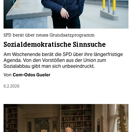
berlin
nord
wahrheit
SPD berät über neues Grundsatzprogramm
verlag
Sozialdemokratische Sinnsuche
verlag
Am Wochenende berät die SPD über ihre längerfristige
Agenda. Von den Vorstößen aus der Union zum
veranstaltungen
Sozialabbau gibt man sich unbeeindruckt.
shop
Von
Cem-Odos Gueler
fragen & hilfe
6.2.2026
unterstützen
abo
genossenschaft