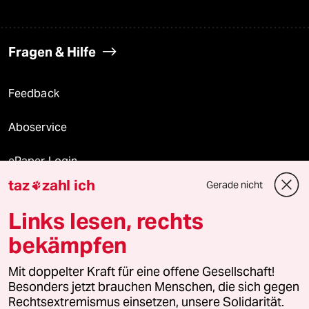
Fragen & Hilfe
Feedback
Aboservice
ePaper Login
taz
zahl ich
Gerade nicht

Downloads für Abonnierende
Links lesen, rechts
bekämpfen
© 2026 taz Verlags und Vertriebs GmbH
Alle Rechte vorbehalten. Bei rechtlichen Fragen oder für Genehmigungen
Mit doppelter Kraft für eine offene Gesellschaft!
wenden Sie sich bitte an
lizenzen@taz.de
Besonders jetzt brauchen Menschen, die sich gegen
Rechtsextremismus einsetzen, unsere Solidarität.