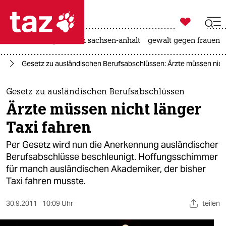

taz zahl ich
hitze
landtagswahl in sachsen-anhalt
gewalt gegen frauen

taz zahl ich
ie
Gesetz zu ausländischen Berufsabschlüssen: Ärzte müssen nicht
taz zahl ich
themen
Gesetz zu ausländischen Berufsabschlüssen
Ärzte müssen nicht länger
politik
Taxi fahren
öko
Per Gesetz wird nun die Anerkennung ausländischer
Berufsabschlüsse beschleunigt. Hoffungsschimmer
gesellschaft
für manch ausländischen Akademiker, der bisher
Taxi fahren musste.
kultur
sport
30.9.2011
10:09 Uhr
teilen