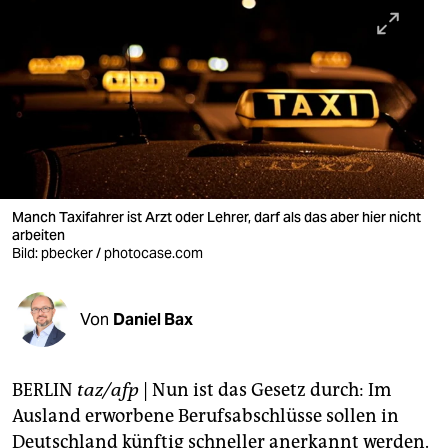
berlin
nord
wahrheit
verlag
verlag
veranstaltungen
Manch Taxifahrer ist Arzt oder Lehrer, darf als das aber hier nicht
arbeiten
shop
Bild: pbecker / photocase.com
fragen & hilfe
Von
Daniel Bax
unterstützen
abo
BERLIN
taz/afp
| Nun ist das Gesetz durch: Im
genossenschaft
Ausland erworbene Berufsabschlüsse sollen in
Deutschland künftig schneller anerkannt werden.