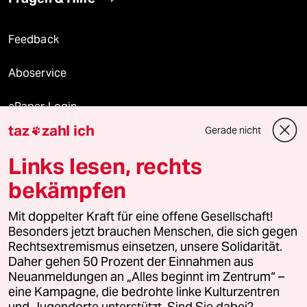
Feedback
Aboservice
ePaper Login
taz
zahl ich
Gerade nicht

Downloads für Abonnierende
Links lesen, rechts
bekämpfen
© 2026 taz Verlags und Vertriebs GmbH
Mit doppelter Kraft für eine offene Gesellschaft!
Alle Rechte vorbehalten. Bei rechtlichen Fragen oder für Genehmigungen
wenden Sie sich bitte an
lizenzen@taz.de
Besonders jetzt brauchen Menschen, die sich gegen
Rechtsextremismus einsetzen, unsere Solidarität.
Daher gehen 50 Prozent der Einnahmen aus
Feedback
Redaktionsstatut
Kommune-Richtlinien
KI-
Neuanmeldungen an „Alles beginnt im Zentrum“ –
eine Kampagne, die bedrohte linke Kulturzentren
Leitlinie
Informant
Datenschutz
Impressum
AGB