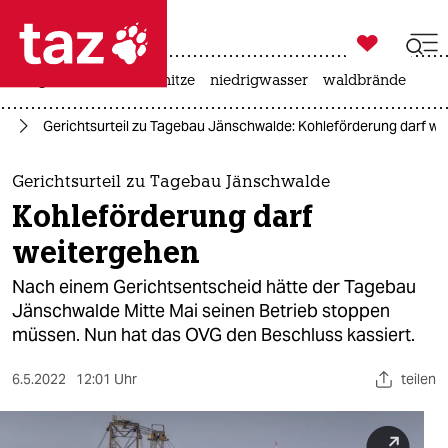

taz zahl ich
krieg in der ukraine
hitze
niedrigwasser
waldbrände

taz zahl ich
ie
Gerichtsurteil zu Tagebau Jänschwalde: Kohleförderung darf w
taz zahl ich
themen
Gerichtsurteil zu Tagebau Jänschwalde
Kohleförderung darf
politik
weitergehen
öko
Nach einem Gerichtsentscheid hätte der Tagebau
Jänschwalde Mitte Mai seinen Betrieb stoppen
gesellschaft
müssen. Nun hat das OVG den Beschluss kassiert.
kultur
6.5.2022
12:01 Uhr
teilen
sport