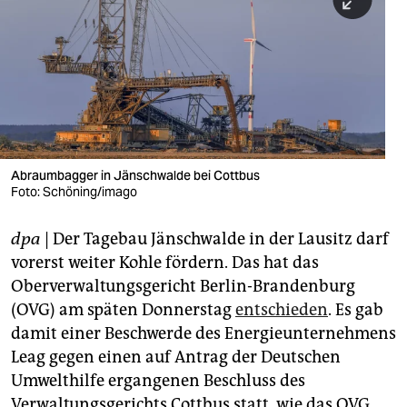
berlin
nord
wahrheit
verlag
verlag
Abraumbagger in Jänschwalde bei Cottbus
Foto: Schöning/imago
veranstaltungen
shop
dpa
| Der Tagebau Jänschwalde in der Lausitz darf
vorerst weiter Kohle fördern. Das hat das
fragen & hilfe
Oberverwaltungsgericht Berlin-Brandenburg
unterstützen
(OVG) am späten Donnerstag
entschieden
. Es gab
damit einer Beschwerde des Energieunternehmens
abo
Leag gegen einen auf Antrag der Deutschen
genossenschaft
Umwelthilfe ergangenen Beschluss des
Verwaltungsgerichts Cottbus statt, wie das OVG