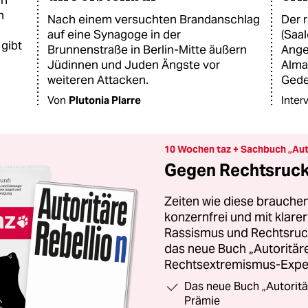
an
n
Nach einem versuchten Brandanschlag
Der 
auf eine Synagoge in der
(Saal
gibt
Brunnenstraße in Berlin-Mitte äußern
Angeh
Jüdinnen und Juden Ängste vor
Alma
weiteren Attacken.
Gede
Von
Plutonia Plarre
Inter
10 Wochen taz + Sachbuch „Aut
Gegen Rechtsruck 
Zeiten wie diese brauchen
konzernfrei und mit klar
Rassismus und Rechtsruck.
das neue Buch „Autoritäre
Rechtsextremismus-Exper
Das neue Buch „Autoritä
Prämie