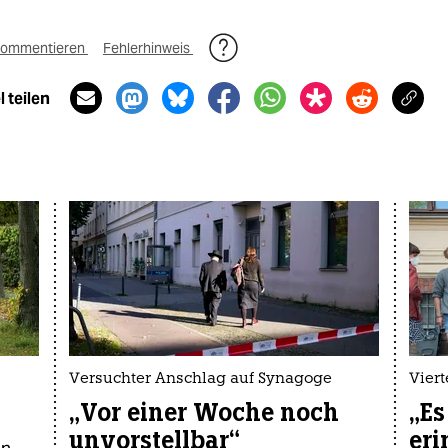
ommentieren
Fehlerhinweis
 teilen
Versuchter Anschlag auf Synagoge
Viert
s
„Vor einer Woche noch
„Es
unvorstellbar“
eri