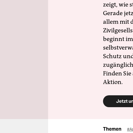
zeigt, wie
Gerade jet
allem mit d
Zivilgesell
beginnt im
selbstverw
Schutz und 
zugänglich
Finden Sie
Aktion.
Jetzt u
Themen
#A