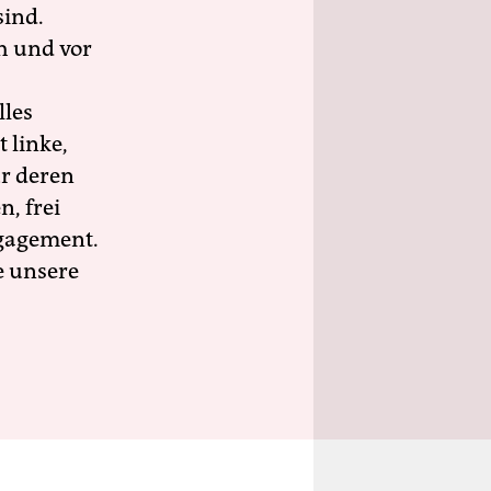
sind.
h und vor
lles
 linke,
ür deren
n, frei
ngagement.
e unsere