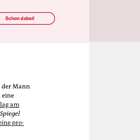
Schon dabei!
h der Mann
 eine
hlag am
Spiegel
ine pro-