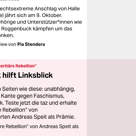
rechtsextreme Anschlag von Halle
e) jährt sich am 9. Oktober.
örige und Un­ter­stüt­ze­r*in­nen wie
 Roggenbuck kämpfen um das
nken.
view von
Pia Stendera
oritäre Rebellion“
hilft Linksblick
 Seiten wie diese: unabhängig,
er Kante gegen Faschismus,
 Teste jetzt die taz und erhalte
 Rebellion“ von
ten Andreas Speit als Prämie.
re Rebellion“ von Andreas Speit als