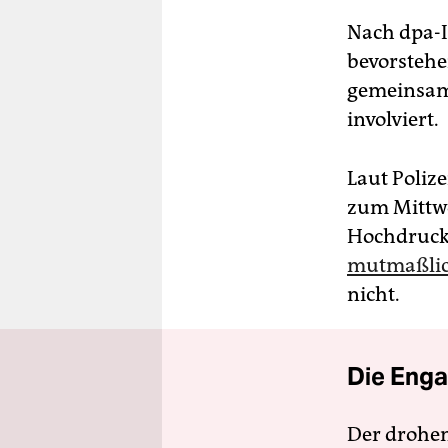
Nach dpa-I
bevorstehe
gemeinsam
involviert.
Laut Poliz
zum Mittwo
Hochdruck“
mutmaßlic
nicht.
Die Enga
Der drohe