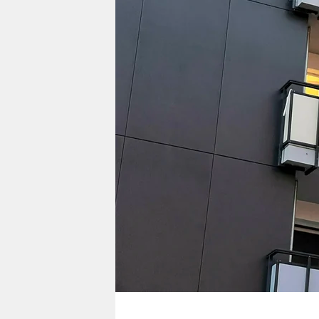
berlin
nord
wahrheit
verlag
verlag
veranstaltungen
shop
fragen & hilfe
unterstützen
abo
genossenschaft