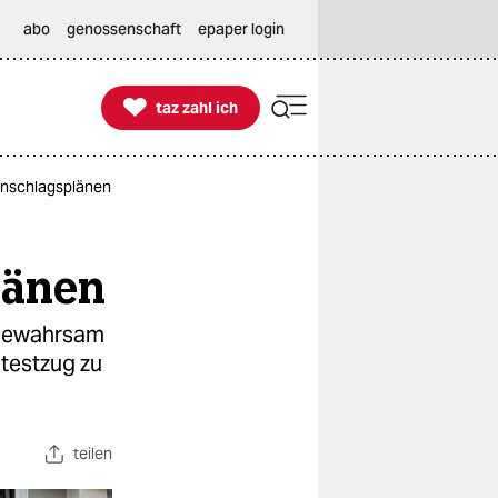
abo
genossenschaft
epaper login

taz zahl ich
taz zahl ich
 Anschlagsplänen
länen
n Gewahrsam
testzug zu
teilen