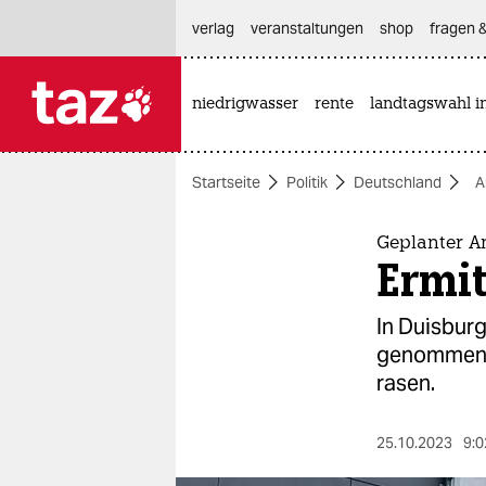
hautnavigation anspringen
hauptinhalt anspringen
footer anspringen
verlag
veranstaltungen
shop
fragen &
niedrigwasser
rente
landtagswahl i

taz zahl ich
taz zahl ich
Startseite
Politik
Deutschland
A
themen
politik
Geplanter An
Ermi
öko
In Duisbur
gesellschaft
genommen. 
rasen.
kultur
sport
25.10.2023
9:0