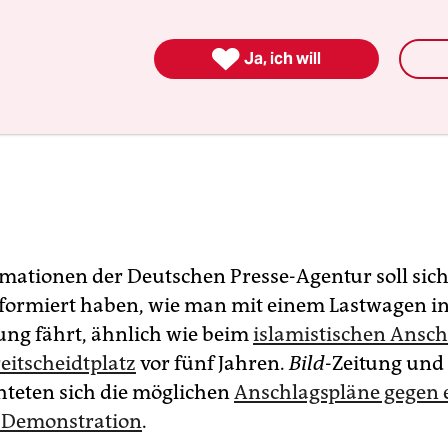

Ja, ich will
mationen der Deutschen Presse-Agentur soll sic
formiert haben, wie man mit einem Lastwagen in
ng fährt, ähnlich wie beim
islamistischen Ansc
eitscheidtplatz
vor fünf Jahren.
Bild
-Zeitung und
chteten sich die möglichen
Anschlagspläne gegen e
e Demonstration
.