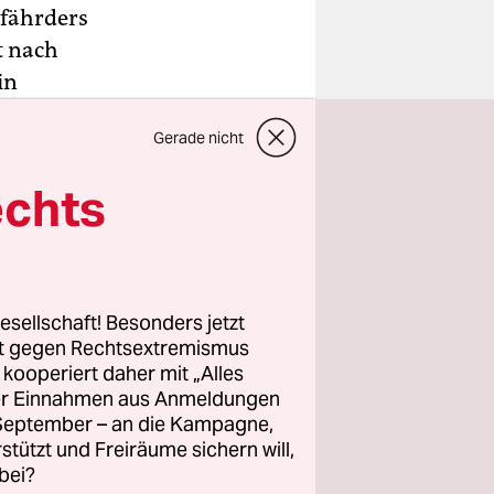
fährders
t nach
in
n Grund
Gerade nicht
t nicht zu
echts
ohnung
 Essen
io“
esellschaft! Besonders jetzt
rt gegen Rechtsextremismus
z kooperiert daher mit „Alles
ller Einnahmen aus Anmeldungen
. September – an die Kampagne,
rstützt und Freiräume sichern will,
bei?