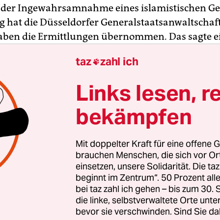
 der Ingewahrsamnahme eines islamistischen Ge
g hat die Düsseldorfer Generalstaatsanwaltschaf
aben die Ermittlungen übernommen. Das sagte e
er Essener Polizei am Mittwoch. Einen konkrete
taz
zahl ich

nicht. Die Generalstaatsanwaltschaft war zunächs
Links lesen, r
ar am Dienstag von Spezialkräften in seiner W
bekämpfen
festgenommen worden. Nach Angaben der Polizei
uvor „Hinweise auf ein mögliches Anschlagsszenar
Mit doppelter Kraft für eine offene G
brauchen Menschen, die sich vor O
einsetzen, unsere Solidarität. Die ta
beginnt im Zentrum“. 50 Prozent a
bei taz zahl ich gehen – bis zum 30
die linke, selbstverwaltete Orte unte
bevor sie verschwinden. Sind Sie da