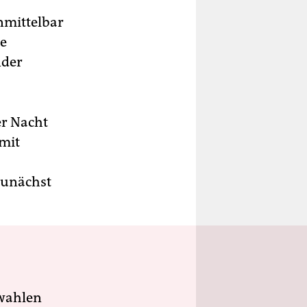
nmittelbar
ie
nder
er Nacht
 mit
zunächst
wahlen