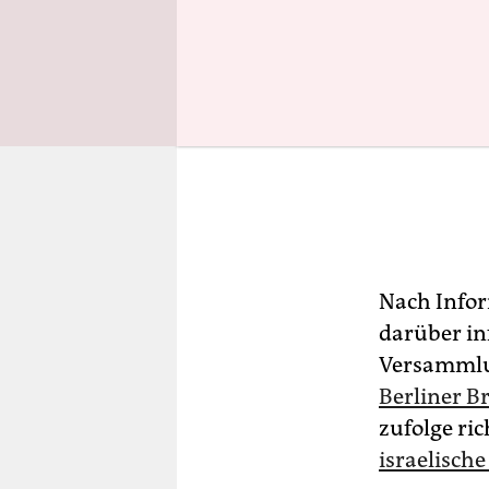
Nach Infor
darüber in
Versammlu
Berliner Br
zufolge ri
israelisch