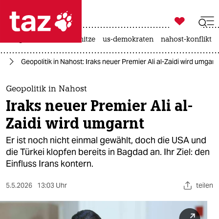

taz zahl ich
krieg in der ukraine
hitze
us-demokraten
nahost-konflikt

taz zahl ich
eg
Geopolitik in Nahost: Iraks neuer Premier Ali al-Zaidi wird umgarn
taz zahl ich
themen
Geopolitik in Nahost
Iraks neuer Premier Ali al-
politik
Zaidi wird umgarnt
öko
Er ist noch nicht einmal gewählt, doch die USA und
die Türkei klopfen bereits in Bagdad an. Ihr Ziel: den
gesellschaft
Einfluss Irans kontern.
kultur
5.5.2026
13:03 Uhr
teilen
sport