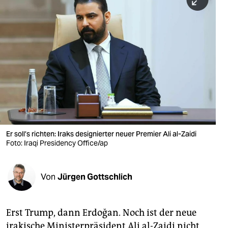
berlin
nord
wahrheit
verlag
verlag
veranstaltungen
shop
Er soll’s richten: Iraks designierter neuer Premier Ali al-Zaidi
Foto: Iraqi Presidency Office/ap
fragen & hilfe
unterstützen
Von
Jürgen Gottschlich
abo
genossenschaft
Erst Trump, dann Erdoğan. Noch ist der neue
irakische Ministerpräsident Ali al-Zaidi nicht