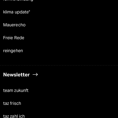
klima update°
Mauerecho
Freie Rede
reingehen
Newsletter
team zukunft
taz frisch
taz zahl ich