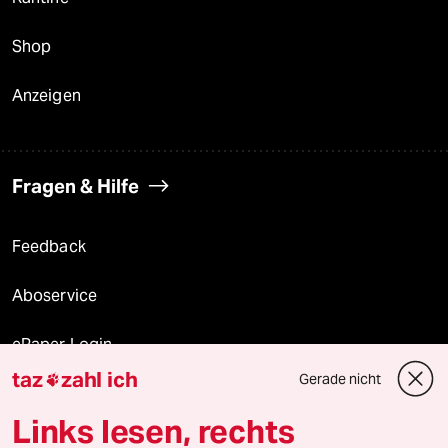
Shop
Anzeigen
Fragen & Hilfe
Feedback
Aboservice
ePaper Login
taz
zahl ich
Gerade nicht

Downloads für Abonnierende
Links lesen, rechts