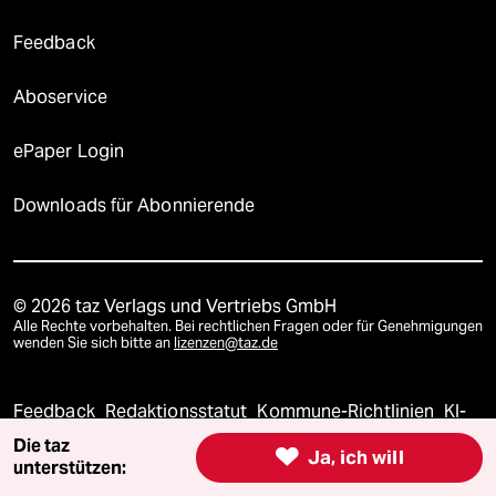
Feedback
Aboservice
ePaper Login
Downloads für Abonnierende
© 2026 taz Verlags und Vertriebs GmbH
Alle Rechte vorbehalten. Bei rechtlichen Fragen oder für Genehmigungen
wenden Sie sich bitte an
lizenzen@taz.de
Feedback
Redaktionsstatut
Kommune-Richtlinien
KI-
Die taz

Ja, ich will
Leitlinie
Informant
Datenschutz
Impressum
AGB
unterstützen: