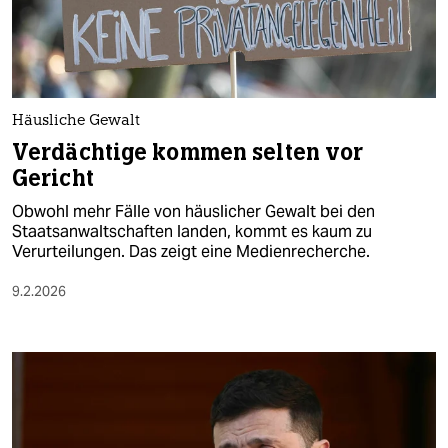
berlin
nord
wahrheit
Häusliche Gewalt
verlag
Verdächtige kommen selten vor
Gericht
verlag
Obwohl mehr Fälle von häuslicher Gewalt bei den
veranstaltungen
Staatsanwaltschaften landen, kommt es kaum zu
Verurteilungen. Das zeigt eine Medienrecherche.
shop
9.2.2026
fragen & hilfe
unterstützen
abo
genossenschaft