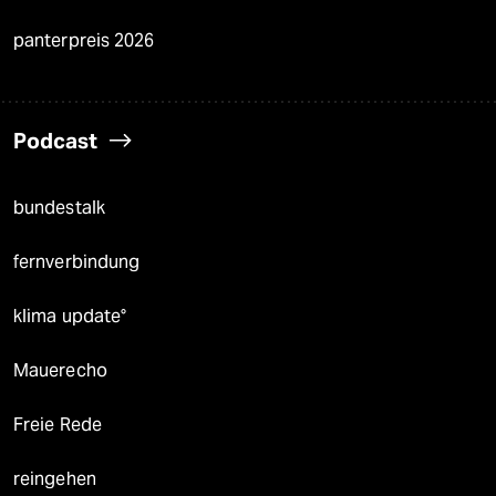
panterpreis 2026
Podcast
bundestalk
fernverbindung
klima update°
Mauerecho
Freie Rede
reingehen