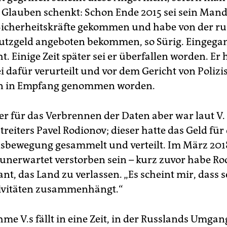
 Glauben schenkt: Schon Ende 2015 sei sein Mand
 Sicherheitskräfte gekommen und habe von der ru
hutzgeld angeboten bekommen, so Sürig. Eingegan
t. Einige Zeit später sei er überfallen worden. Er 
i dafür verurteilt und vor dem Gericht von Polizi
 in Empfang genommen worden.
er für das Verbrennen der Daten aber war laut V.
treiters Pavel Rodionov; dieser hatte das Geld für 
sbewegung gesammelt und verteilt. Im März 2018
 unerwartet verstorben sein – kurz zuvor habe R
nt, das Land zu verlassen. „Es scheint mir, dass 
tivitäten zusammenhängt.“
me V.s fällt in eine Zeit, in der Russlands Umgan