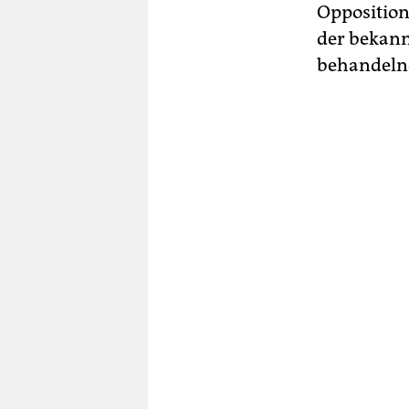
Opposition
der bekann
behandelnd