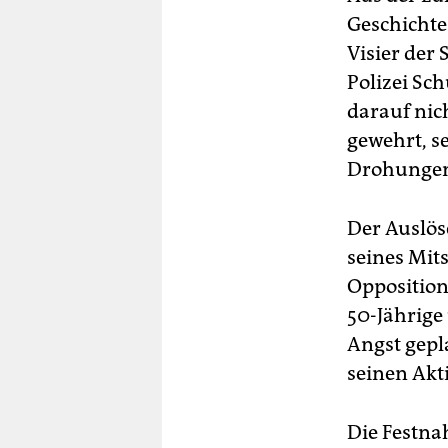
Geschichte
Visier der
Polizei Sc
darauf nich
gewehrt, se
Drohungen
Der Auslös
seines Mits
Opposition
50-Jährige
Angst gepla
seinen Ak
Die Festnah