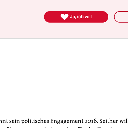
zweifeln; sie hat die Auslieferungshaft beantragt

Ja, ich will
nnt sein politisches Engagement 2016. Seither will