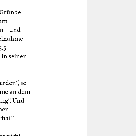
e Gründe
ihm
en – und
iselnahme
5,5
in seiner
erden“, so
ahme an dem
ung“. Und
chen
haft“.