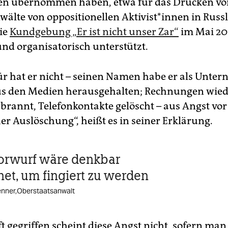
en übernommen haben, etwa für das Drucken vo
wälte von oppositionellen Aktivist*innen in Russ
ie
Kundgebung „Er ist nicht unser Zar“
im Mai 20
und organisatorisch unterstützt.
ür hat er nicht – seinen Namen habe er als Unte
us den Medien herausgehalten; Rechnungen wi
rbrannt, Telefonkontakte gelöscht – aus Angst vor
er Auslöschung“, heißt es in seiner Erklärung.
orwurf wäre denkbar
et, um fingiert zu werden
enner,Oberstaatsanwalt
t gegriffen scheint diese Angst nicht, sofern man 