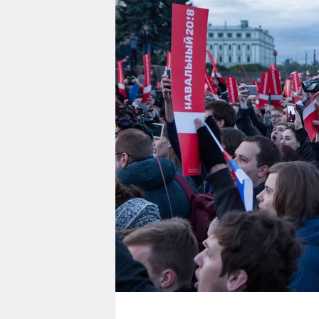
berlin
nord
wahrheit
verlag
verlag
veranstaltungen
shop
fragen & hilfe
unterstützen
abo
genossenschaft