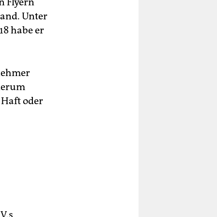
n Flyern
land. Unter
18 habe er
rnehmer
ederum
 Haft oder
V.s