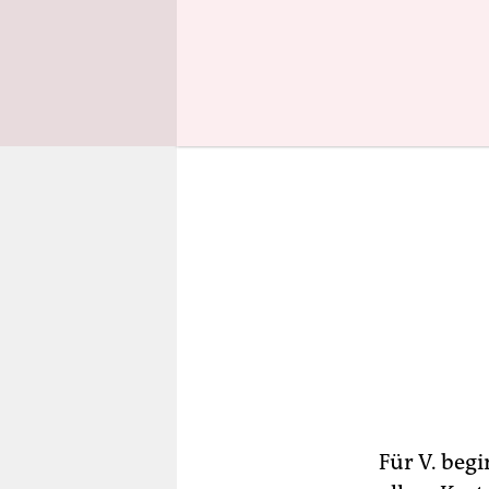
Version zu 
Für V. begi