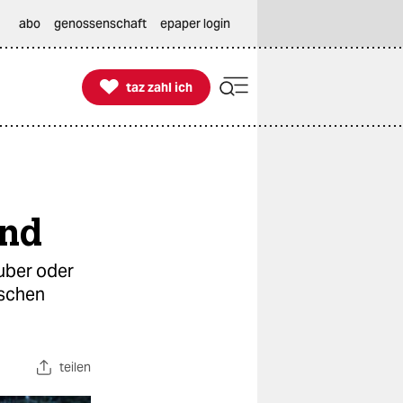
abo
genossenschaft
epaper login

taz zahl ich
taz zahl ich
and
äuber oder
ischen
teilen