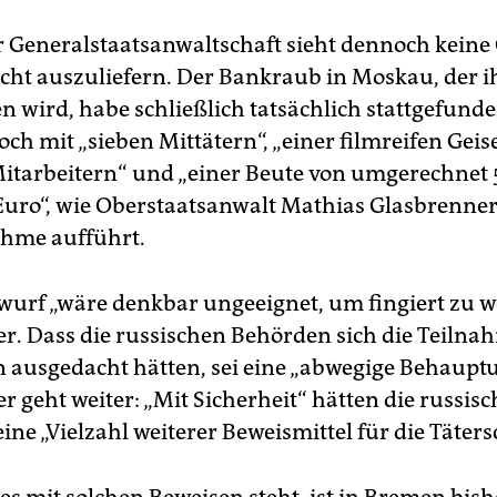
 Generalstaatsanwaltschaft sieht dennoch kein
nicht auszuliefern. Der Bankraub in Moskau, der 
n wird, habe schließlich tatsächlich stattgefund
och mit „sieben Mittätern“, „einer filmreifen Ge
itarbeitern“ und „einer Beute von umgerechnet 
Euro“, wie Oberstaatsanwalt Mathias Glasbrenner 
hme aufführt.
wurf „wäre denkbar ungeeignet, um fingiert zu w
r. Dass die russischen Behörden sich die Teiln
 ausgedacht hätten, sei eine „abwegige Behaupt
r geht weiter: „Mit Sicherheit“ hätten die russis
ne „Vielzahl weiterer Beweismittel für die Tätersc