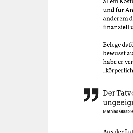
allem Kost
und für An
anderem d
finanziell 
Belege daf
bewusst a
habe er ve
„körperlich
Der Tatv

ungeeign
Mathias Glasbr
Aus der Luf