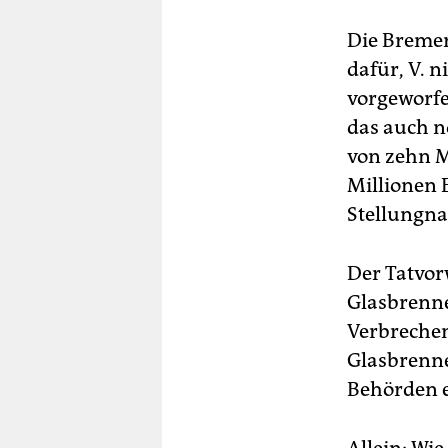
Die Bremer
dafür, V. 
vorgeworfe
das auch n
von zehn M
Millionen 
Stellungna
Der Tatvor
Glasbrenne
Verbrechen
Glasbrenne
Behörden ei