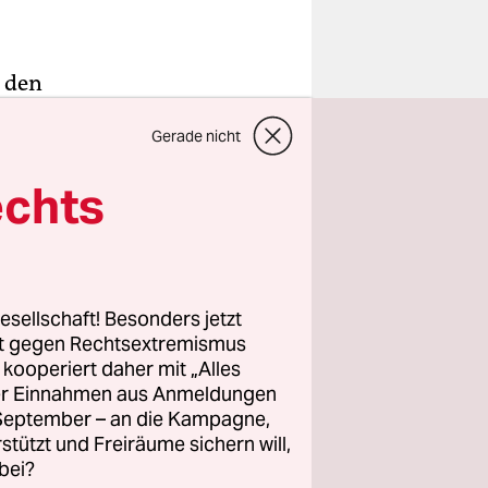
n den
Denn für
Gerade nicht
befehl aus
nk in
echts
. ist
ssland
esellschaft! Besonders jetzt
ert. Das
rt gegen Rechtsextremismus
offenen
z kooperiert daher mit „Alles
ller Einnahmen aus Anmeldungen
 aus der
. September – an die Kampagne,
e Bremer
rstützt und Freiräume sichern will,
schen
bei?