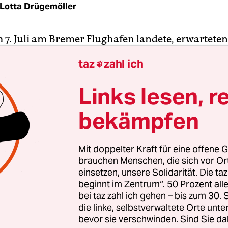
Lotta Drügemöller
am 7. Juli am Bremer Flughafen landete, erwartete
 Staatsbürger Handschellen und ein Haftraum. 
taz
zahl ich

igen, der in Spanien lebte, lag ein Auslieferungs
or: Der Unternehmer soll vor zwei Jahren eine Ba
Links lesen, r
erfallen haben.
bekämpfen
grationsanwalt Jan Sürig und seinen Mandanten V
urf komplett fingiert; tatsächlich werde V. in Ru
Mit doppelter Kraft für eine offene G
erfolgt, über Jahre habe er die Opposition gespons
brauchen Menschen, die sich vor O
 und so geht es auch aus einer Erklärung des Betr
einsetzen, unsere Solidarität. Die ta
beginnt im Zentrum“. 50 Prozent a
e ins Deutsche übersetzt wurde. Der Unternehmer
bei taz zahl ich gehen – bis zum 30
ft hat nun in Deutschland Asyl beantragt. Für di
die linke, selbstverwaltete Orte unte
atsanwaltschaft ist das kein Grund, an der russi
bevor sie verschwinden. Sind Sie da