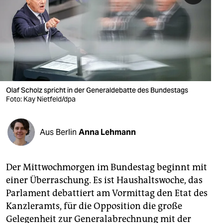
berlin
nord
wahrheit
verlag
verlag
Olaf Scholz spricht in der Generaldebatte des Bundestags
Foto: Kay Nietfeld/dpa
veranstaltungen
shop
Aus Berlin
Anna Lehmann
fragen & hilfe
unterstützen
Der Mittwochmorgen im Bundestag beginnt mit
einer Überraschung. Es ist Haushaltswoche, das
abo
Parlament debattiert am Vormittag den Etat des
genossenschaft
Kanzleramts, für die Opposition die große
Gelegenheit zur Generalabrechnung mit der