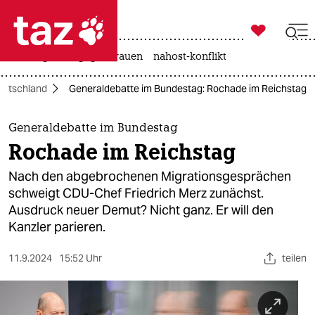

taz zahl ich
hitze
gewalt gegen frauen
nahost-konflikt

taz zahl ich
eutschland
Generaldebatte im Bundestag: Rochade im Reichstag
taz zahl ich
themen
Generaldebatte im Bundestag
Rochade im Reichstag
politik
Nach den abgebrochenen Migrationsgesprächen
öko
schweigt CDU-Chef Friedrich Merz zunächst.
Ausdruck neuer Demut? Nicht ganz. Er will den
gesellschaft
Kanzler parieren.
kultur
11.9.2024
15:52 Uhr
teilen
sport