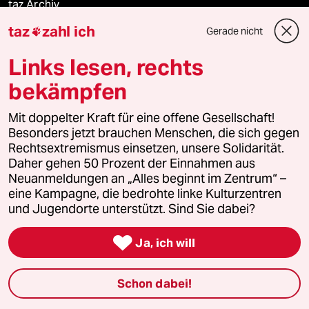
taz Archiv
taz
zahl ich
Gerade nicht

Links lesen, rechts
Mehr taz Angebote
bekämpfen
Reisen
Mit doppelter Kraft für eine offene Gesellschaft!
Besonders jetzt brauchen Menschen, die sich gegen
Kantine
Rechtsextremismus einsetzen, unsere Solidarität.
Daher gehen 50 Prozent der Einnahmen aus
Neuanmeldungen an „Alles beginnt im Zentrum“ –
Shop
eine Kampagne, die bedrohte linke Kulturzentren
und Jugendorte unterstützt. Sind Sie dabei?
Anzeigen

Ja, ich will
Fragen & Hilfe
Schon dabei!