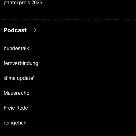
panterpreis 2026
Podcast
bundestalk
fernverbindung
klima update°
Mauerecho
Freie Rede
reingehen