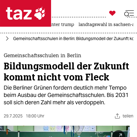

taz zahl ich
nahost-konflikt
usa unter trump
landtagswahl in sachsen-an

taz zahl ich
in
Gemeinschaftsschulen in Berlin: Bildungsmodell der Zukunft ko
taz zahl ich
themen
Gemeinschaftsschulen in Berlin
Bildungsmodell der Zukunft
politik
kommt nicht vom Fleck
öko
Die Berliner Grünen fordern deutlich mehr Tempo
beim Ausbau der Gemeinschaftsschulen. Bis 2031
gesellschaft
soll sich deren Zahl mehr als verdoppeln.
kultur
29.7.2025
18:00 Uhr
teilen
sport