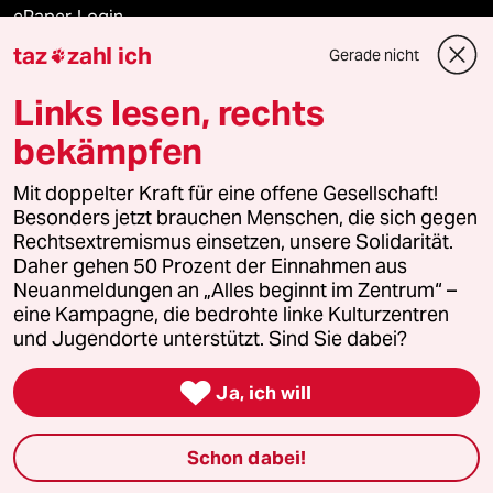
ePaper Login
taz
zahl ich
Gerade nicht

Downloads für Abonnierende
Links lesen, rechts
bekämpfen
© 2026 taz Verlags und Vertriebs GmbH
Alle Rechte vorbehalten. Bei rechtlichen Fragen oder für Genehmigungen
Mit doppelter Kraft für eine offene Gesellschaft!
wenden Sie sich bitte an
lizenzen@taz.de
Besonders jetzt brauchen Menschen, die sich gegen
Rechtsextremismus einsetzen, unsere Solidarität.
Daher gehen 50 Prozent der Einnahmen aus
Feedback
Redaktionsstatut
Kommune-Richtlinien
KI-
Neuanmeldungen an „Alles beginnt im Zentrum“ –
eine Kampagne, die bedrohte linke Kulturzentren
Leitlinie
Informant
Datenschutz
Impressum
AGB
und Jugendorte unterstützt. Sind Sie dabei?
Seitenwende
Einwilligungen widerrufen (Ads)

Ja, ich will
Schon dabei!