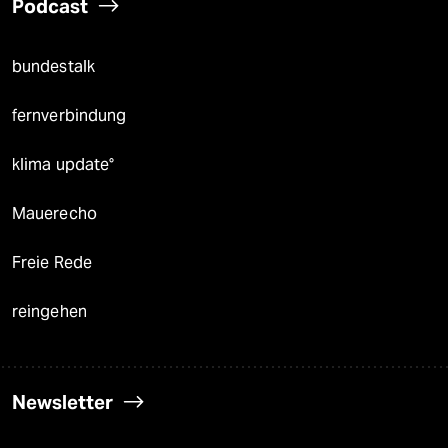
Podcast
bundestalk
fernverbindung
klima update°
Mauerecho
Freie Rede
reingehen
Newsletter