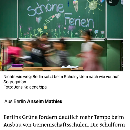
berlin
nord
wahrheit
verlag
verlag
veranstaltungen
shop
Nichts wie weg: Berlin setzt beim Schulsystem nach wie vor auf
Segregation
fragen & hilfe
Foto: Jens Kalaene/dpa
unterstützen
Aus Berlin
Anselm Mathieu
abo
Berlins Grüne fordern deutlich mehr Tempo beim
genossenschaft
Ausbau von Gemeinschaftsschulen. Die Schulform