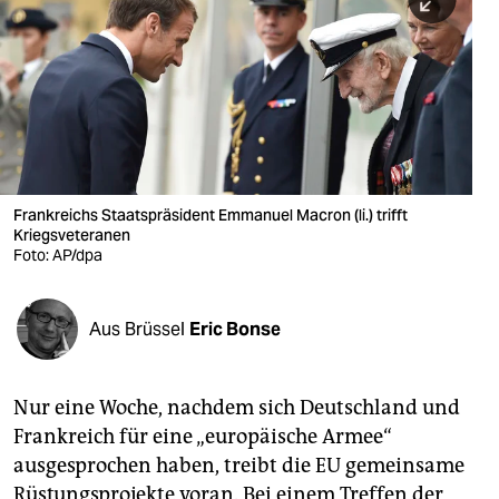
berlin
nord
wahrheit
verlag
verlag
Frankreichs Staatspräsident Emmanuel Macron (li.) trifft
Kriegsveteranen
veranstaltungen
Foto: AP/dpa
shop
fragen & hilfe
Aus Brüssel
Eric Bonse
unterstützen
Nur eine Woche, nachdem sich Deutschland und
abo
Frankreich für eine „europäische Armee“
genossenschaft
ausgesprochen haben, treibt die EU gemeinsame
Rüstungsprojekte voran. Bei einem Treffen der