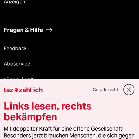
Anzeigen
Fragen & Hilfe
Feedback
Aboservice
ePaper Login
taz
zahl ich
Gerade nicht

Downloads für Abonnierende
Links lesen, rechts
bekämpfen
© 2026 taz Verlags und Vertriebs GmbH
Mit doppelter Kraft für eine offene Gesellschaft!
Alle Rechte vorbehalten. Bei rechtlichen Fragen oder für Genehmigungen
wenden Sie sich bitte an
lizenzen@taz.de
Besonders jetzt brauchen Menschen, die sich gegen