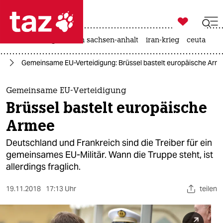

taz zahl ich
hitze
landtagswahl in sachsen-anhalt
iran-krieg
ceuta

taz zahl ich
pa
Gemeinsame EU-Verteidigung: Brüssel bastelt europäische Arm
taz zahl ich
themen
Gemeinsame EU-Verteidigung
Brüssel bastelt europäische
politik
Armee
öko
Deutschland und Frankreich sind die Treiber für ein
gemeinsames EU-Militär. Wann die Truppe steht, ist
gesellschaft
allerdings fraglich.
kultur
19.11.2018
17:13 Uhr
teilen
sport