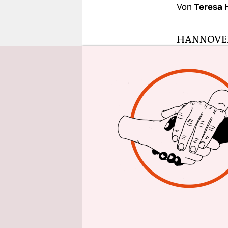
epaper login
Von
Teresa 
HANNOVE
niedersäch
und Nordho
konnte die
sogenannte
schließt N
dieser Wo
Schon 200
Einführung
übernimmt 
aufgenomme
sollte die