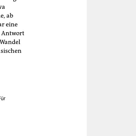
wa
e, ab
ar eine
s Antwort
 Wandel
hsischen
Für