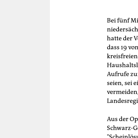
kla
Zuk
Bra
Bei fünf Mi
Ein
niedersäc
Lan
hatte der V
Di
dass 19 vo
Zuk
kreisfreie
jäh
Haushaltsl
Aufrufe zu
seien, sei
vermeiden,
Landesregie
Aus der Op
Schwarz-Ge
"Scheinlös