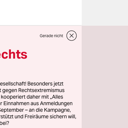
d Wursten
Gerade nicht
ehren
einem
echts
Verträge
CDU) in
esellschaft! Besonders jetzt
die
rt gegen Rechtsextremismus
z kooperiert daher mit „Alles
sion
ller Einnahmen aus Anmeldungen
. September – an die Kampagne,
Oktober
rstützt und Freiräume sichern will,
tsvertrag
bei?