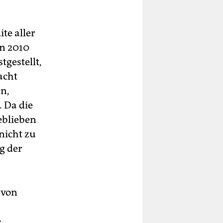
t
ite aller
n 2010
.
tgestellt,
acht
n,
 Da die
eblieben
nicht zu
g der
 von
e