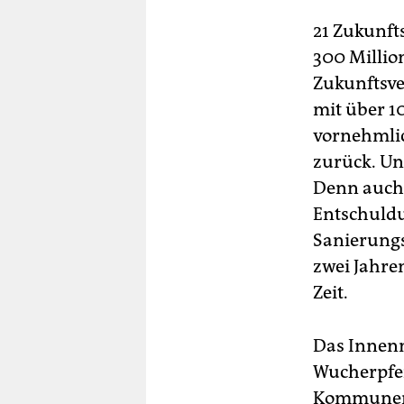
21 Zukunft
300 Millio
Zukunftsve
mit über 1
vornehmlic
zurück. Un
Denn auch 
Entschuldu
Sanierungs
zwei Jahre
Zeit.
Das Innenm
Wucherpfen
Kommunen s