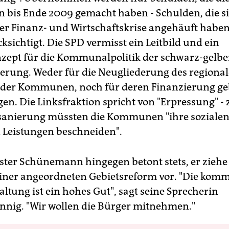
is Ende 2009 gemacht haben - Schulden, die s
r Finanz- und Wirtschaftskrise angehäuft haben
ksichtigt. Die SPD vermisst ein Leitbild und ein
ept für die Kommunalpolitik der schwarz-gelb
erung. Weder für die Neugliederung des regiona
 der Kommunen, noch für deren Finanzierung geb
en. Die Linksfraktion spricht von "Erpressung" - 
sanierung müssten die Kommunen "ihre soziale
n Leistungen beschneiden".
ter Schünemann hingegen betont stets, er ziehe f
iner angeordneten Gebietsreform vor. "Die kom
ltung ist ein hohes Gut", sagt seine Sprecherin
nig. "Wir wollen die Bürger mitnehmen."