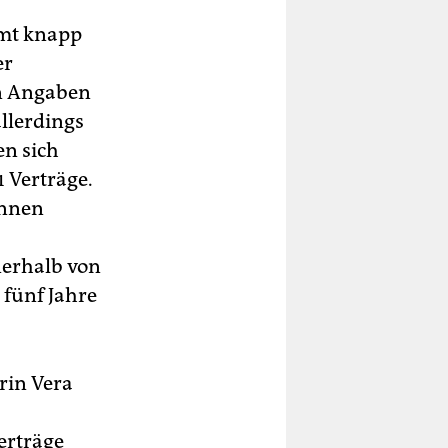
amt knapp
er
en Angaben
llerdings
en sich
 Verträge.
önnen
nerhalb von
 fünf Jahre
rin Vera
erträge