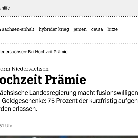
 hilfe
n sachsen-anhalt
hybrider krieg
jemen
ceuta
hitze
edersachsen: Bei Hochzeit Prämie
form Niedersachsen
ochzeit Prämie
sächsische Landesregierung macht fusionswilligen
eldgeschenke: 75 Prozent der kurzfristig aufg
rden erlassen.
51 Uhr