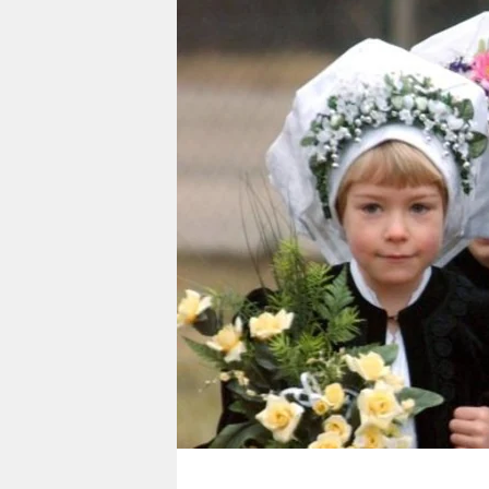
berlin
nord
wahrheit
verlag
verlag
veranstaltungen
shop
fragen & hilfe
unterstützen
abo
genossenschaft