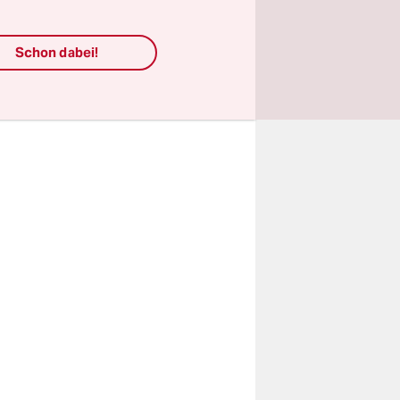
013
dafür ab
Schon dabei!