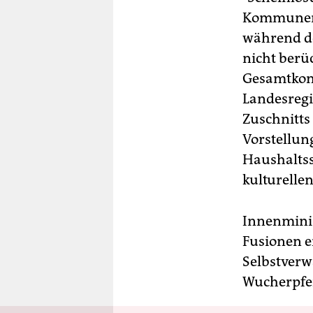
Kommunen b
während de
nicht berüc
Gesamtkonz
Landesregi
Zuschnitts
Vorstellung
Haushalts
kulturelle
Innenminis
Fusionen e
Selbstverwa
Wucherpfen