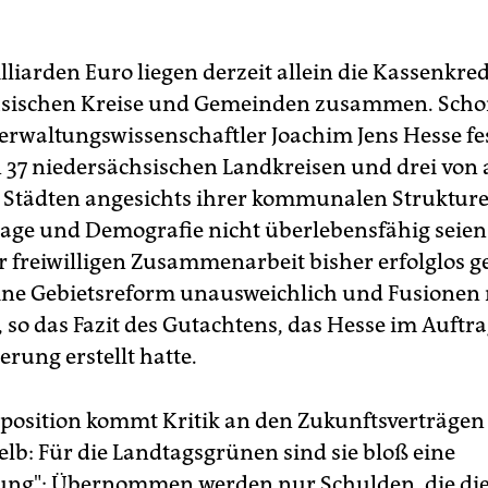
mmen Harz: Rund 8,7 Millionen Euro Prämie sieht der
unftsvertrag zur Fusion von Sankt Andreasberg mit der Stad
unlage vom Juli 2010 vor.
lliarden Euro liegen derzeit allein die Kassenkred
ziger Landkreis
mit Zukunftsvertrag ist bislang Uelzen: Der
hsischen Kreise und Gemeinden zusammen. Scho
dkreis erhält 60,37 Millionen Euro - bleibt aber eigenständig
erwaltungswissenschaftler Joachim Jens Hesse fes
e Stadt Hildesheim
verhandelt derzeit ebenfalls über einen
n 37 niedersächsischen Landkreisen und drei von 
unftsvertrag: Um die Kriterien zu erfüllen, müsste die Stadt
n Städten angesichts ihrer kommunalen Strukture
rlich 39 Millionen Euro sparen.
age und Demografie nicht überlebensfähig seien.
r freiwilligen Zusammenarbeit bisher erfolglos g
 eine Gebietsreform unausweichlich und Fusionen 
 so das Fazit des Gutachtens, das Hesse im Auftra
rung erstellt hatte.
position kommt Kritik an den Zukunftsverträgen
lb: Für die Landtagsgrünen sind sie bloß eine
ung": Übernommen werden nur Schulden, die di