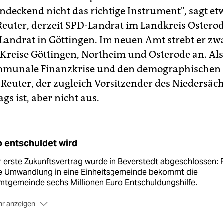
endeckend nicht das richtige Instrument", sagt et
euter, derzeit SPD-Landrat im Landkreis Osterod
andrat in Göttingen. Im neuen Amt strebt er zw
 Kreise Göttingen, Northeim und Osterode an. Al
ommunale Finanzkrise und den demographischen
e Reuter, der zugleich Vorsitzender des Niedersäc
gs ist, aber nicht aus.
 entschuldet wird
 erste Zukunftsvertrag wurde in Beverstedt abgeschlossen: 
re Umwandlung in eine Einheitsgemeinde bekommt die
mtgemeinde sechs Millionen Euro Entschuldungshilfe.
r anzeigen
 ersten Fusion
kam es im Landkreis Goslar im traditionell