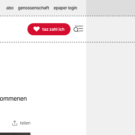
abo
genossenschaft
epaper login

taz zahl ich
taz zahl ich
enommenen
teilen