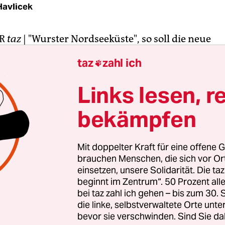
Havlicek
R
taz
| "Wurster Nordseeküste", so soll die neue
sische Gemeinde heißen, die die Gemeinden Lan
taz
zahl ich

lz ab 2014 bilden werden. Selbst ein Bürgerbeg
 Fusion nicht verhindern: Montag wurde sie mit 
Links lesen, r
n Zukunftsvertrag besiegelt. Gleich vier solcher 
bekämpfen
iedersachsens Innenminister Uwe Schünemann (
che mit klammen Kreisen und Gemeinden ab.
Mit doppelter Kraft für eine offene G
9 haben Land und kommunale Spitzenverbände 
brauchen Menschen, die sich vor O
einsetzen, unsere Solidarität. Die ta
 der Zukunftsverträge beschlossen: Bei einer Fu
beginnt im Zentrum“. 50 Prozent a
Niedersachsen bis zu 75 Prozent der kurzfristig
bei taz zahl ich gehen – bis zum 30
nen Kredite quasi als Hochzeitsprämie. Ende 
die linke, selbstverwaltete Orte unte
 Bewerbungsfrist der Kommunen für einen Zukunf
bevor sie verschwinden. Sind Sie da