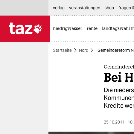
hautnavigation anspringen
hauptinhalt anspringen
footer anspringen
verlag
veranstaltungen
shop
fragen &
niedrigwasser
rente
landtagswahl i

taz zahl ich
taz zahl ich
Startseite
Nord
Gemeindereform Ni
themen
politik
Gemeindere
Bei H
öko
Die nieder
gesellschaft
Kommunen G
Kredite we
kultur
sport
25.10.2011
18: