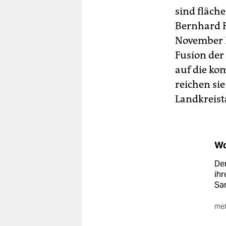
sind fläch
Bernhard R
November L
Fusion der
auf die k
reichen si
Landkreista
Wo
Der
ih
Sa
meh
Zur