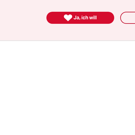
ch enden, im Sommer wurde sie bis Ende März 2
. 70 Millionen Euro stellen Land und Kommunen 

Ja, ich will
ch bereit.