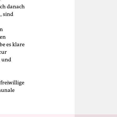
ich danach
, sind
en
len
e es klare
zur
n und
reiwillige
munale