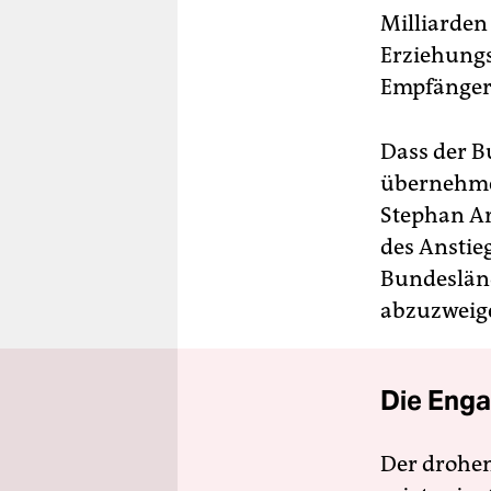
Milliarden
Erziehungs
EmpfängerI
Dass der B
übernehmen
Stephan Ar
des Anstie
Bundesländ
abzuzweig
Die Enga
Der drohe