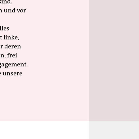
sind.
h und vor
lles
 linke,
ür deren
n, frei
ngagement.
e unsere