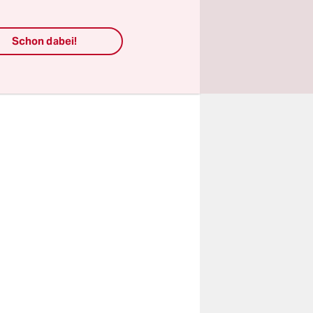
ährt",
 kommunalen
Schon dabei!
llzeithoch"