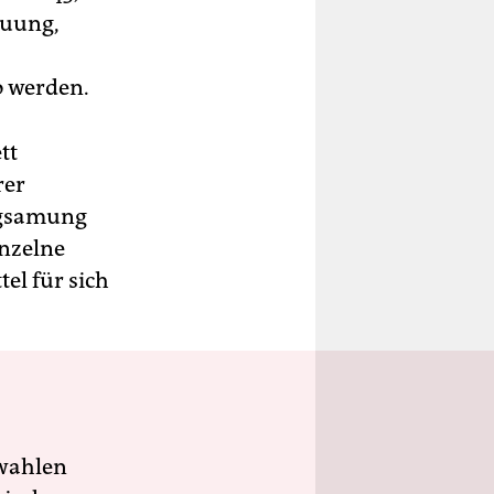
euung,
o werden.
tt
rer
angsamung
inzelne
el für sich
wahlen