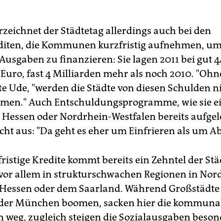
rzeichnet der Städtetag allerdings auch bei den
iten, die Kommunen kurzfristig aufnehmen, um
Ausgaben zu finanzieren: Sie lagen 2011 bei gut 4
 Euro, fast 4 Milliarden mehr als noch 2010. "Ohn
te Ude, "werden die Städte von diesen Schulden n
men." Auch Entschuldungsprogramme, wie sie e
 Hessen oder Nordrhein-Westfalen bereits aufgel
icht aus: "Da geht es eher um Einfrieren als um A
ristige Kredite kommt bereits ein Zehntel der Stä
vor allem in strukturschwachen Regionen in Nor
 Hessen oder dem Saarland. Während Großstädte
 oder München boomen, sacken hier die kommuna
weg, zugleich steigen die Sozialausgaben besond