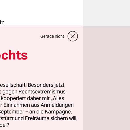
in
in
Gerade nicht
tages,
stag in
echts
 diesem
urzfristige
esellschaft! Besonders jetzt
rt gegen Rechtsextremismus
gnostiziert
z kooperiert daher mit „Alles
ller Einnahmen aus Anmeldungen
den Euro -
. September – an die Kampagne,
die
rstützt und Freiräume sichern will,
astelte.
bei?