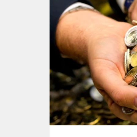
berlin
nord
wahrheit
verlag
verlag
veranstaltungen
shop
fragen & hilfe
unterstützen
abo
genossenschaft