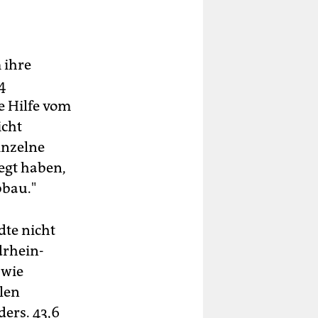
 ihre
4
e Hilfe vom
icht
inzelne
egt haben,
bbau."
dte nicht
drhein-
 wie
len
ers. 43,6