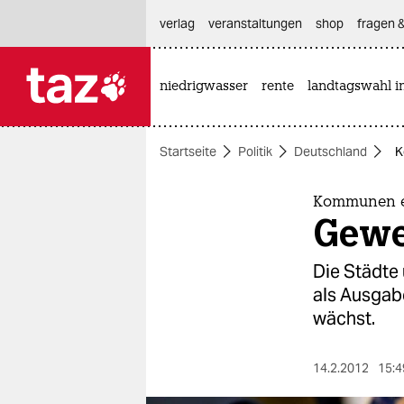
hautnavigation anspringen
hauptinhalt anspringen
footer anspringen
verlag
veranstaltungen
shop
fragen &
niedrigwasser
rente
landtagswahl i

taz zahl ich
taz zahl ich
Startseite
Politik
Deutschland
K
themen
politik
Kommunen e
Gewe
öko
Die Städte
gesellschaft
als Ausgab
wächst.
kultur
sport
14.2.2012
15:4