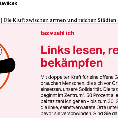
Havlicek
| Die Kluft zwischen armen und reichen Städten 
d wächst. Die Finanzlage der Kommunen zeige e
taz
zahl ich

s Bild", sagte der Präsident des Deutschen Städte
berbürgermeister Christian Ude (SPD), am Dien
Links lesen, r
ar erwarten Städte und Gemeinden insgesamt in
bekämpfen
 Einnahmenüberschuss, zugleich steigt aber die k
ung.
Mit doppelter Kraft für eine offene G
liarden auf 2,5 Milliarden Euro ist das Defizit der
brauchen Menschen, die sich vor O
wischen 2010 und 2011 gesunken. Für 2012 pro
einsetzen, unsere Solidarität. Die ta
beginnt im Zentrum“. 50 Prozent a
tag gar einen Einnahmenüberschuss von 2 Milliar
bei taz zahl ich gehen – bis zum 30
wegen der Gewerbesteuer, an deren Abschaffung 
die linke, selbstverwaltete Orte unte
lbe Bundesregierung noch im vergangenen Jahr b
bevor sie verschwinden. Sind Sie da