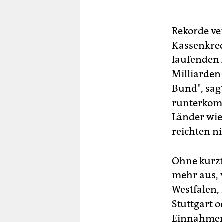
Rekorde ve
Kassenkred
laufenden 
Milliarden
Bund", sag
runterkom
Länder wie
reichten n
Ohne kurzf
mehr aus, 
Westfalen,
Stuttgart
Einnahmen 