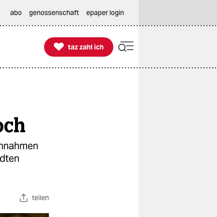
abo
genossenschaft
epaper login

taz zahl ich
taz zahl ich
och
innahmen
ädten
teilen