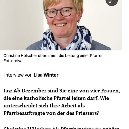
berlin
nord
wahrheit
verlag
verlag
Christine Hölscher übernimmt die Leitung einer Pfarrei
Foto: privat
veranstaltungen
shop
Interview von
Lisa Winter
fragen & hilfe
taz: Ab Dezember sind Sie eine von vier Frauen,
unterstützen
die eine katholische Pfarrei leiten darf. Wie
unterscheidet sich Ihre Arbeit als
abo
Pfarrbeauftragte von der des Priesters?
genossenschaft