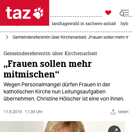

taz zahl ich
niedrigwasser
rente
landtagswahl in sachsen-anhalt
hybri

taz zahl ich
us
Gemeindereferentin über Kirchenarbeit: „Frauen sollen mehr mi
taz zahl ich
themen
Gemeindereferentin über Kirchenarbeit
„Frauen sollen mehr
politik
mitmischen“
öko
Wegen Personalmangel dürfen Frauen in der
katholischen Kirche nun Leitungsaufgaben
gesellschaft
übernehmen. Christine Hölscher ist eine von ihnen.
kultur
11.9.2019
11:39 Uhr
teilen
sport