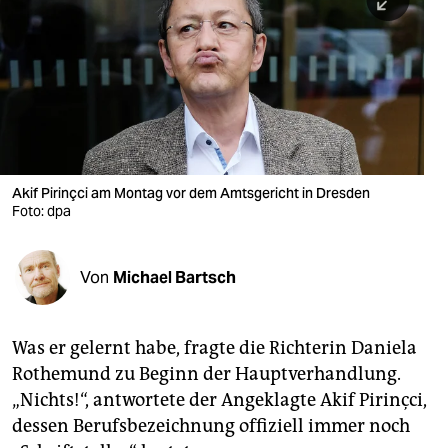
berlin
nord
wahrheit
verlag
verlag
Akif Pirinçci am Montag vor dem Amtsgericht in Dresden
Foto: dpa
veranstaltungen
shop
Von
Michael Bartsch
fragen & hilfe
unterstützen
Was er gelernt habe, fragte die Richterin Daniela
Rothemund zu Beginn der Hauptverhandlung.
abo
„Nichts!“, antwortete der Angeklagte Akif Pirinçci,
genossenschaft
dessen Berufsbezeichnung offiziell immer noch