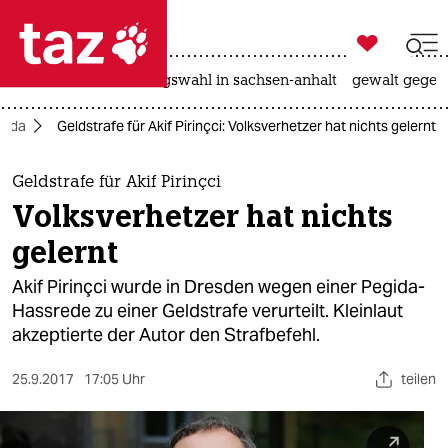

taz zahl ich
hitze
surfen
landtagswahl in sachsen-anhalt
gewalt gegen

taz zahl ich
gida
Geldstrafe für Akif Pirinçci: Volksverhetzer hat nichts gelernt
taz zahl ich
themen
Geldstrafe für Akif Pirinçci
Volksverhetzer hat nichts
politik
gelernt
öko
Akif Pirinçci wurde in Dresden wegen einer Pegida-
Hassrede zu einer Geldstrafe verurteilt. Kleinlaut
gesellschaft
akzeptierte der Autor den Strafbefehl.
kultur
25.9.2017
17:05 Uhr
teilen
sport