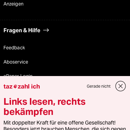
Anzeigen
Fragen & Hilfe
Feedback
Aboservice
ePaper Login
taz
zahl ich
Gerade nicht

Downloads für Abonnierende
Links lesen, rechts
bekämpfen
© 2026 taz Verlags und Vertriebs GmbH
Mit doppelter Kraft für eine offene Gesellschaft!
Alle Rechte vorbehalten. Bei rechtlichen Fragen oder für Genehmigungen
wenden Sie sich bitte an
lizenzen@taz.de
Besonders jetzt brauchen Menschen, die sich gegen