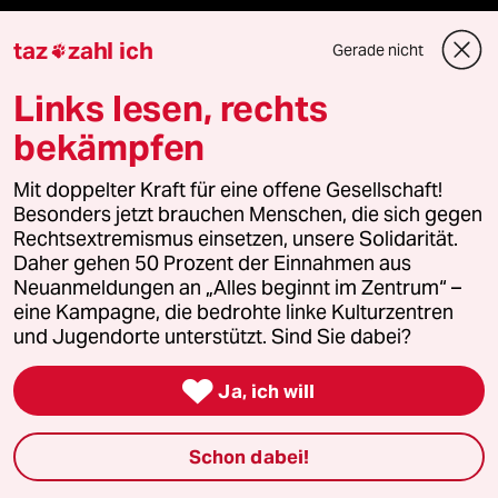
taz
zahl ich
Gerade nicht
Feedback

Links lesen, rechts
Aboservice
bekämpfen
ePaper Login
Mit doppelter Kraft für eine offene Gesellschaft!
Besonders jetzt brauchen Menschen, die sich gegen
Downloads für Abonnierende
Rechtsextremismus einsetzen, unsere Solidarität.
Daher gehen 50 Prozent der Einnahmen aus
Neuanmeldungen an „Alles beginnt im Zentrum“ –
eine Kampagne, die bedrohte linke Kulturzentren
© 2026 taz Verlags und Vertriebs GmbH
und Jugendorte unterstützt. Sind Sie dabei?
Alle Rechte vorbehalten. Bei rechtlichen Fragen oder für Genehmigungen
wenden Sie sich bitte an
lizenzen@taz.de

Ja, ich will
Feedback
Redaktionsstatut
Kommune-Richtlinien
KI-
Schon dabei!
Leitlinie
Informant
Datenschutz
Impressum
AGB