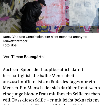
berlin
nord
wahrheit
verlag
Dank Cirio sind Geheimdienstler nicht mehr nur anonyme
Krawattenträger
verlag
Foto: dpa
veranstaltungen
Von
Tilman Baumgärtel
shop
fragen & hilfe
Auch ein Spion, der hauptberuflich damit
beschäftigt ist, die halbe Menschheit
unterstützen
auszuschnüffeln, ist am Ende des Tages nur ein
Mensch. Ein Mensch, der sich darüber freut, wenn
abo
eine junge blonde Frau mit ihm ein Selfie machen
genossenschaft
will. Dass dieses Selfie – er mit leicht beknacktem