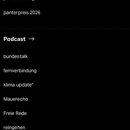
panterpreis 2026
Podcast
bundestalk
fernverbindung
klima update°
Mauerecho
Freie Rede
reingehen