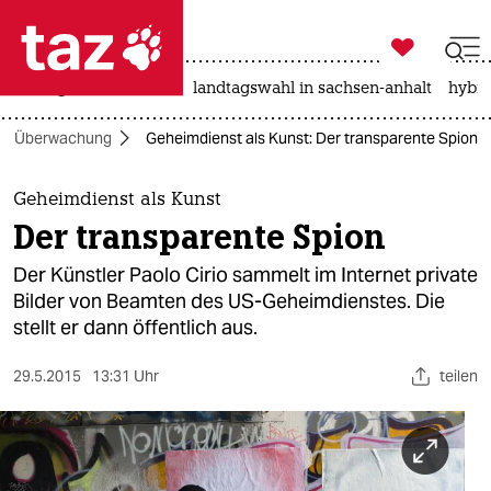

taz zahl ich
niedrigwasser
rente
landtagswahl in sachsen-anhalt
hybri

taz zahl ich
Überwachung
Geheimdienst als Kunst: Der transparente Spion
taz zahl ich
themen
Geheimdienst als Kunst
Der transparente Spion
politik
Der Künstler Paolo Cirio sammelt im Internet private
öko
Bilder von Beamten des US-Geheimdienstes. Die
stellt er dann öffentlich aus.
gesellschaft
29.5.2015
13:31 Uhr
teilen
kultur
sport