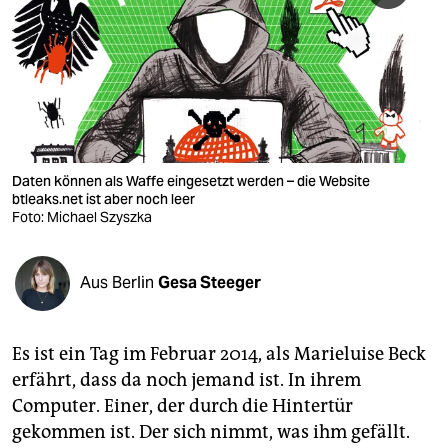
berlin
nord
wahrheit
verlag
verlag
Daten können als Waffe eingesetzt werden – die Website
btleaks.net ist aber noch leer
veranstaltungen
Foto: Michael Szyszka
shop
Aus Berlin
Gesa Steeger
fragen & hilfe
unterstützen
Es ist ein Tag im Februar 2014, als Marieluise Beck
abo
erfährt, dass da noch jemand ist. In ihrem
Computer. Einer, der durch die Hintertür
genossenschaft
gekommen ist. Der sich nimmt, was ihm gefällt.