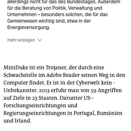
allerdings nicht für das des Bundestages. Außerdem
für die Beratung von Politik, Verwaltung und
Unternehmen – besonders solchen, die für das
Gemeinwesen wichtig sind, etwa in der
Energieversorgung.
mehr anzeigen
Nationales Cyber-Abwehrzentrum:
Die
Kooperationseinrichtung ist seit 2011 für die Abwehr
elektronischer Angriffe auf die BRD zuständig.
MiniDuke ist ein Trojaner, der durch eine
Federführend ist das BSI, weitere Mitglieder sind
Schwachstelle im Adobe Reader seinen Weg in den
unter anderem das Bundesamt für
Computer findet. Er ist in der Cyberwelt kein ­
Verfassungsschutz, das BKA, der
Bundesnachrichtendienst und die Bundeswehr.
Unbekannter. 2013 erfuhr man von 59 Angriffen
auf Ziele in 23 Staaten. Darunter US-­
Kommando Cyber- und Informationsraum:
Seit 2017
Forschungseinrichtungen und
hat die Bundeswehr über ein eigenes
Regierungseinrichtungen in Portugal, Rumänien
Cyberkommando, welches auch in der Lage sein soll,
selbst anzugreifen. 2021 soll die Abteilung mit 15.000
und Irland.
Männern und Frauen voll einsatzbereit sein.