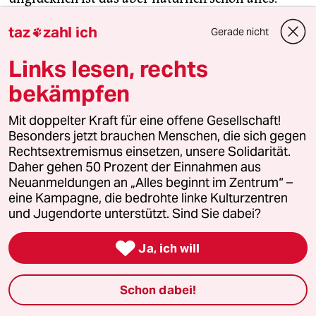
taz
zahl ich
Gerade nicht

Problematisch könnte auch der September
werden. Zu­mindest für manch einen Ab­
Links lesen, rechts
geordneten oder sogar für die gesamte
bekämpfen
Bundesregierung. Spricht man mit IT-Experten
und Behördenmitarbeitern über die mögliche
Mit doppelter Kraft für eine offene Gesellschaft!
Veröffent­lichung der abge­flossenen 16 Gigabyte
Besonders jetzt brauchen Menschen, die sich gegen
des Bundestagshacks, heißt es: Alles unter
Rechtsextremismus einsetzen, unsere Solidarität.
Kontrolle. Was eigentlich heißt: Nichts unter
Daher gehen 50 Prozent der Einnahmen aus
Neuanmeldungen an „Alles beginnt im Zentrum“ –
Kontrolle. Ob die Daten irgendwo im Netz
eine Kampagne, die bedrohte linke Kulturzentren
auftauchen und mit welcher Wucht, das hat
und Jugendorte unterstützt. Sind Sie dabei?
momentan nur einer in der Hand: APT28.

Ja, ich will
Letzte Frage an Beck: Was vermutet sie, was in den
abgeflossenen 16 Gigabyte enthalten ist? An
Schon dabei!
Staatsgeheimnisse glaube sie eher nicht, sagt Beck.