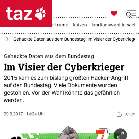

taz zahl ich
bergsteigen
usa unter trump
katzen
landtagswahl in sachs

taz zahl ich
25
Gehackte Daten aus dem Bundestag: Im Visier der Cyberkrieger
taz zahl ich
themen
Gehackte Daten aus dem Bundestag
Im Visier der Cyberkrieger
politik
2015 kam es zum bislang größten Hacker-Angriff
öko
auf den Bundestag. Viele Dokumente wurden
gestohlen. Vor der Wahl könnte das gefährlich
gesellschaft
werden.
kultur
29.8.2017
14:34 Uhr
teilen
sport