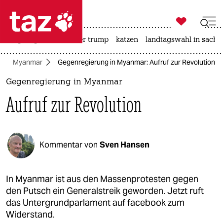

taz zahl ich
bergsteigen
usa unter trump
katzen
landtagswahl in sachs

taz zahl ich
Myanmar
Gegenregierung in Myanmar: Aufruf zur Revolution
taz zahl ich
Gegenregierung in Myanmar
themen
Aufruf zur Revolution
politik
öko
Kommentar von
Sven Hansen
gesellschaft
kultur
In Myanmar ist aus den Massenprotesten gegen
den Putsch ein Generalstreik geworden. Jetzt ruft
sport
das Untergrundparlament auf facebook zum
Widerstand.