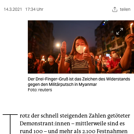
berlin
14.3.2021
17:34 Uhr
teilen
nord
wahrheit
verlag
verlag
veranstaltungen
shop
Der Drei-Finger-Gruß ist das Zeichen des Widerstands
gegen den Militärputsch in Myanmar
fragen & hilfe
Foto: reuters
unterstützen
T
abo
rotz der schnell steigenden Zahlen getöteter
De­mons­tran­t:in­nen – mittlerweile sind es
genossenschaft
rund 100 – und mehr als 2.100 Festnahmen