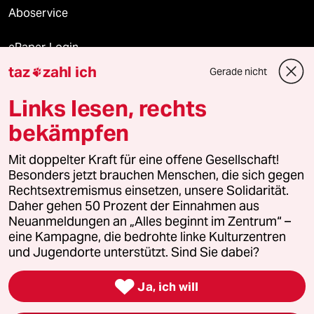
Aboservice
ePaper Login
taz
zahl ich
Gerade nicht

Downloads für Abonnierende
Links lesen, rechts
bekämpfen
© 2026 taz Verlags und Vertriebs GmbH
Mit doppelter Kraft für eine offene Gesellschaft!
Alle Rechte vorbehalten. Bei rechtlichen Fragen oder für Genehmigungen
wenden Sie sich bitte an
lizenzen@taz.de
Besonders jetzt brauchen Menschen, die sich gegen
Rechtsextremismus einsetzen, unsere Solidarität.
Daher gehen 50 Prozent der Einnahmen aus
Feedback
Redaktionsstatut
Kommune-Richtlinien
KI-
Neuanmeldungen an „Alles beginnt im Zentrum“ –
eine Kampagne, die bedrohte linke Kulturzentren
Leitlinie
Informant
Datenschutz
Impressum
AGB
und Jugendorte unterstützt. Sind Sie dabei?
Seitenwende
Einwilligungen widerrufen (Ads)

Ja, ich will