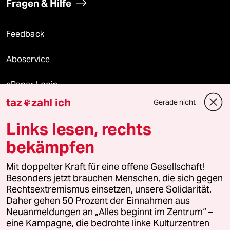
Fragen & Hilfe
Feedback
Aboservice
ePaper Login
taz
zahl ich
Gerade nicht

Downloads für Abonnierende
Links lesen, rechts
bekämpfen
© 2026 taz Verlags und Vertriebs GmbH
Mit doppelter Kraft für eine offene Gesellschaft!
Alle Rechte vorbehalten. Bei rechtlichen Fragen oder für Genehmigungen
wenden Sie sich bitte an
lizenzen@taz.de
Besonders jetzt brauchen Menschen, die sich gegen
Rechtsextremismus einsetzen, unsere Solidarität.
Daher gehen 50 Prozent der Einnahmen aus
Feedback
Redaktionsstatut
Kommune-Richtlinien
KI-
Neuanmeldungen an „Alles beginnt im Zentrum“ –
eine Kampagne, die bedrohte linke Kulturzentren