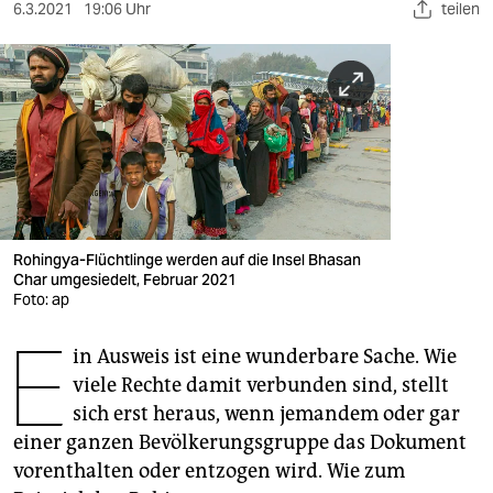
berlin
6.3.2021
19:06 Uhr
teilen
nord
wahrheit
verlag
verlag
veranstaltungen
Rohingya-Flüchtlinge werden auf die Insel Bhasan
shop
Char umgesiedelt, Februar 2021
Foto: ap
fragen & hilfe
E
in Ausweis ist eine wunderbare Sache. Wie
unterstützen
viele Rechte damit verbunden sind, stellt
abo
sich erst heraus, wenn jemandem oder gar
einer ganzen Bevölkerungsgruppe das Dokument
genossenschaft
vorenthalten oder entzogen wird. Wie zum