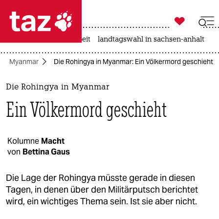

taz zahl ich
autowahn
hitze
arbeit
landtagswahl in sachsen-anhalt

taz zahl ich
Myanmar
Die Rohingya in Myanmar: Ein Völkermord geschieht
taz zahl ich
themen
Die Rohingya in Myanmar
Ein Völkermord geschieht
politik
öko
Kolumne
Macht
von
Bettina Gaus
gesellschaft
kultur
Die Lage der Rohingya müsste gerade in diesen
Tagen, in denen über den Militärputsch berichtet
sport
wird, ein wichtiges Thema sein. Ist sie aber nicht.