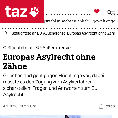

taz zahl ich
hitze
surfen
landtagswahl in sachsen-anhalt
gewalt gegen

taz zahl ich
ht
Geflüchtete an EU-Außengrenze: Europas Asylrecht ohne Zähne
taz zahl ich
themen
Geflüchtete an EU-Außengrenze
Europas Asylrecht ohne
politik
Zähne
öko
Griechenland geht gegen Flüchtlinge vor, dabei
müsste es den Zugang zum Asylverfahren
gesellschaft
sicherstellen. Fragen und Antworten zum EU-
Asylrecht.
kultur
sport
4.3.2020
18:51 Uhr
teilen