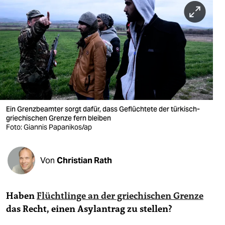
berlin
nord
wahrheit
verlag
verlag
veranstaltungen
Ein Grenzbeamter sorgt dafür, dass Geflüchtete der türkisch-
griechischen Grenze fern bleiben
shop
Foto: Giannis Papanikos/ap
fragen & hilfe
Von
Christian Rath
unterstützen
abo
Haben
Flüchtlinge an der griechischen Grenze
genossenschaft
das Recht, einen
Asylantrag zu stellen?