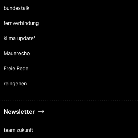
bundestalk
fernverbindung
klima update°
Mauerecho
Freie Rede
reingehen
Newsletter
team zukunft