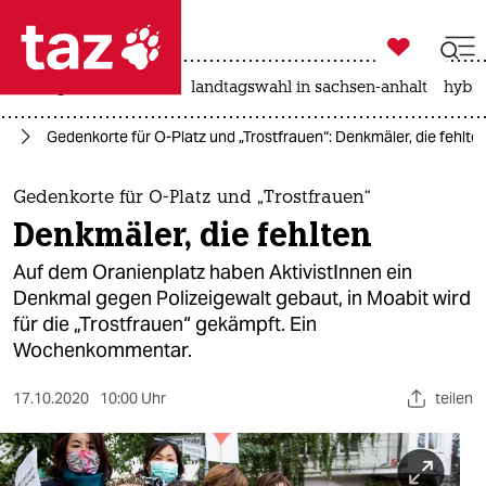

taz zahl ich
niedrigwasser
rente
landtagswahl in sachsen-anhalt
hybri

taz zahl ich
in
Gedenkorte für O-Platz und „Trostfrauen“: Denkmäler, die fehlte
taz zahl ich
themen
Gedenkorte für O-Platz und „Trostfrauen“
Denkmäler, die fehlten
politik
Auf dem Oranienplatz haben AktivistInnen ein
öko
Denkmal gegen Polizeigewalt gebaut, in Moabit wird
für die „Trostfrauen“ gekämpft. Ein
gesellschaft
Wochenkommentar.
kultur
17.10.2020
10:00 Uhr
teilen
sport