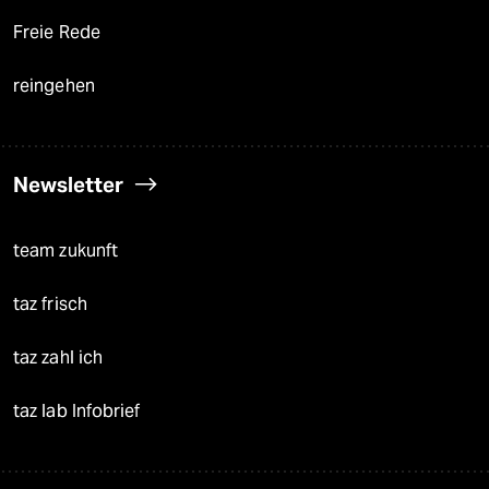
Freie Rede
reingehen
Newsletter
team zukunft
taz frisch
taz zahl ich
taz lab Infobrief