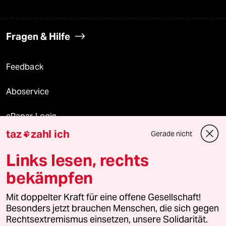
Fragen & Hilfe
Feedback
Aboservice
ePaper Login
taz
zahl ich
Gerade nicht

Downloads für Abonnierende
Links lesen, rechts
bekämpfen
© 2026 taz Verlags und Vertriebs GmbH
Mit doppelter Kraft für eine offene Gesellschaft!
Alle Rechte vorbehalten. Bei rechtlichen Fragen oder für Genehmigungen
wenden Sie sich bitte an
lizenzen@taz.de
Besonders jetzt brauchen Menschen, die sich gegen
Rechtsextremismus einsetzen, unsere Solidarität.