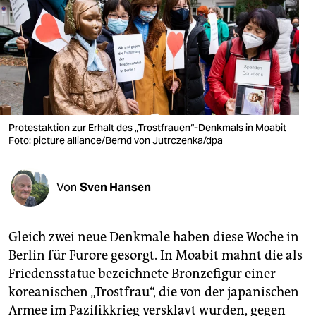
berlin
nord
wahrheit
verlag
verlag
Protestaktion zur Erhalt des „Trostfrauen“-Denkmals in Moabit
Foto: picture alliance/Bernd von Jutrczenka/dpa
veranstaltungen
shop
Von
Sven Hansen
fragen & hilfe
unterstützen
Gleich zwei neue Denkmale haben diese Woche in
Berlin für Furore gesorgt. In Moabit mahnt die als
abo
Friedensstatue bezeichnete Bronzefigur einer
genossenschaft
koreanischen „Trostfrau“, die von der japanischen
Armee im Pazifikkrieg versklavt wurden, gegen