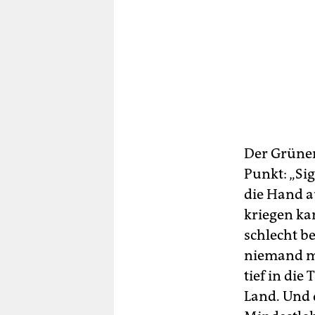
Der Grünen
Punkt: „Si
die Hand a
kriegen ka
schlecht b
niemand ma
tief in die 
Land. Und 