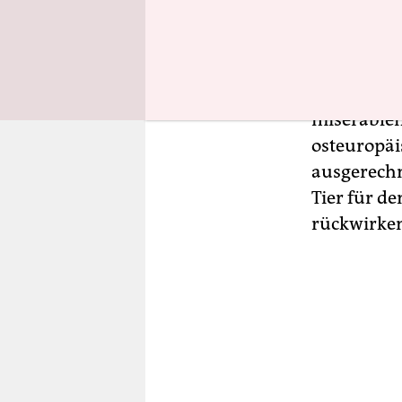
Bundeswirt
„Schande f
osteuropäis
Jahren, wi
miserable
osteuropäis
ausgerechn
Tier für d
rückwirken