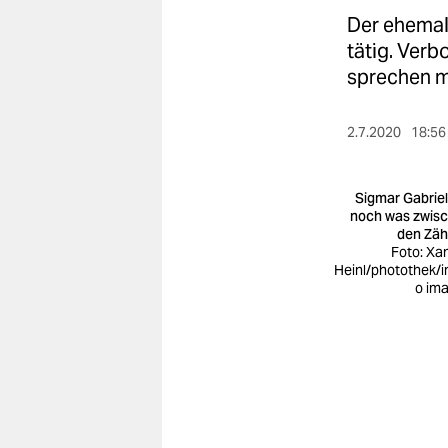
berlin
Der ehemal
nord
tätig. Verb
sprechen 
wahrheit
verlag
2.7.2020
18:56
verlag
Sigmar Gabriel
veranstaltungen
noch was zwis
den Zä
Foto: Xa
shop
Heinl/photothek/
o im
fragen & hilfe
unterstützen
abo
genossenschaft