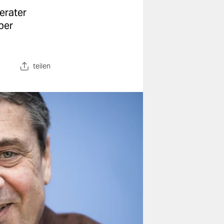
erater
ber
teilen