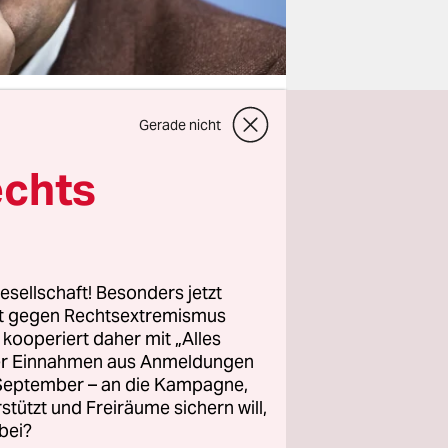
Gerade nicht
echts
 nicht
ätigt,
ile höchst
 er dafür
 Honorar
esellschaft! Besonders jetzt
rt gegen Rechtsextremismus
z kooperiert daher mit „Alles
ller Einnahmen aus Anmeldungen
 auf.
. September – an die Kampagne,
rstützt und Freiräume sichern will,
bei?