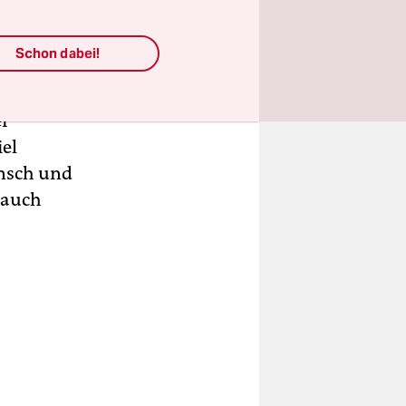
 als
 Ausbeutung
Schon dabei!
n fünf
 den
er
iel
ensch und
 auch