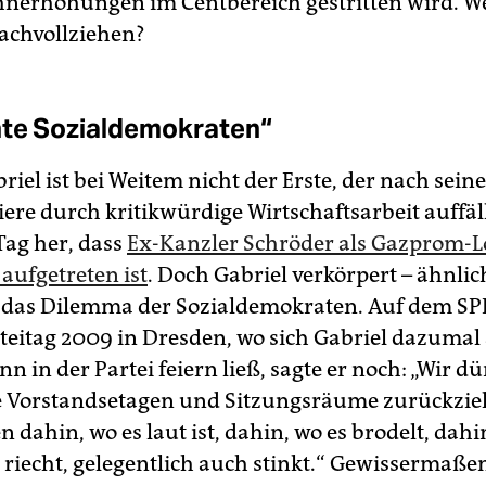
nerhöhungen im Centbereich gestritten wird. W
achvollziehen?
te Sozialdemokraten“
iel ist bei Weitem nicht der Erste, der nach seine
iere durch kritikwürdige Wirtschaftsarbeit auffällt
Tag her, dass
Ex-Kanzler Schröder als Gazprom-L
aufgetreten ist
. Doch Gabriel verkörpert – ähnlic
 das Dilemma der Sozialdemokraten. Auf dem SP
eitag 2009 in Dresden, wo sich Ga­briel dazumal 
n in der Partei feiern ließ, sagte er noch: „Wir d
ie Vorstands­etagen und Sitzungsräume zurückzie
 dahin, wo es laut ist, dahin, wo es brodelt, dahi
iecht, gelegentlich auch stinkt.“ Gewissermaßen