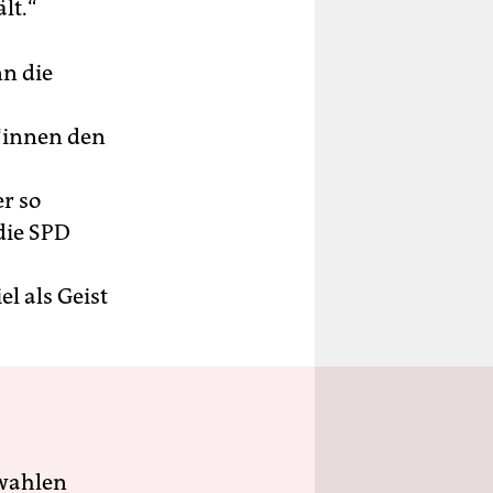
lt.“
nn die
r*innen den
er so
die SPD
l als Geist
wahlen