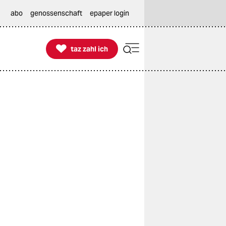
abo
genossenschaft
epaper login

taz zahl ich
taz zahl ich