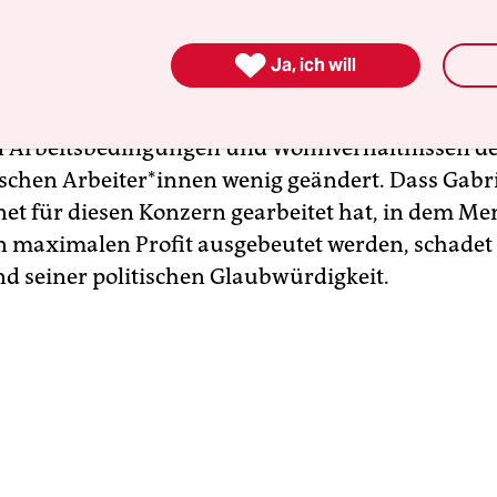
schaftsminister, das System der Fleischindustrie
ür Deutschland“ und prangerte – zu Recht – die

Ja, ich will
cher Arbeitskräfte an. Nur hat sich in den letzte
e wir alle am Beispiel Tönnies erfahren haben, an
n Arbeitsbedingungen und Wohnverhältnissen d
chen Ar­bei­ter*in­nen wenig geändert. Dass Gabr
et für diesen Konzern gearbeitet hat, in dem M
en maximalen Profit ausgebeutet werden, schadet
d seiner politischen Glaubwürdigkeit.