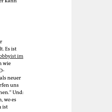
er kann
r
. Es ist
obbyist im
h wie
D-
als neuer
ürfen uns
hen.“ Und:
n, wo es
 ist