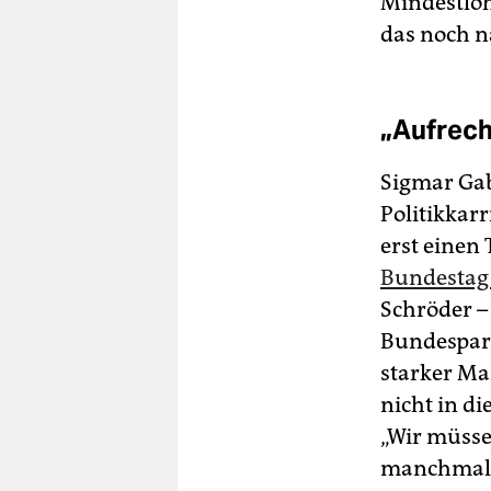
Mindestloh
das noch n
„Aufrech
Sigmar Gabr
Politikkarr
erst einen 
Bundestag 
Schröder –
Bundespart
starker Man
nicht in d
„Wir müssen
manchmal r