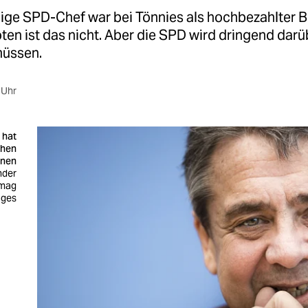
ige SPD-Chef war bei Tönnies als hochbezahlter B
oten ist das nicht. Aber die SPD wird dringend darü
müssen.
 Uhr
 hat
chen
hnen
nder
imag
ages