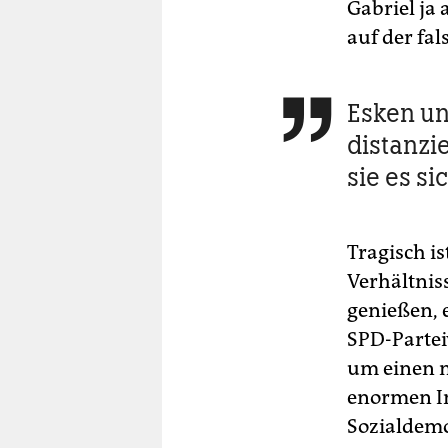
Gabriel ja 
auf der fal
Esken un

distanzi
sie es si
Tragisch is
Verhältnis
genießen, e
SPD-Partei
um einen m
enormen Im
Sozialdemo