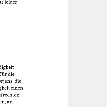
r leider
digkeit
Für die
rjans, die
gkeit einen
ufrechten
en, an