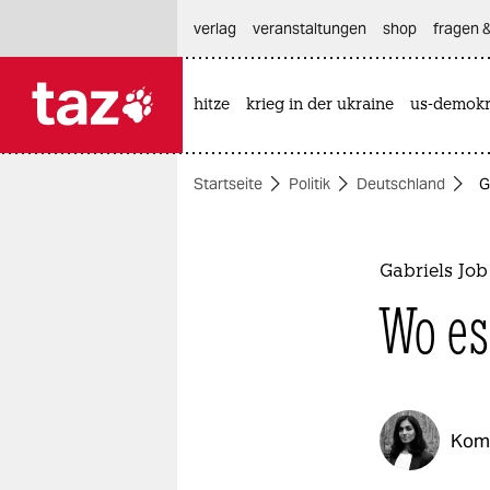
hautnavigation anspringen
hauptinhalt anspringen
footer anspringen
verlag
veranstaltungen
shop
fragen &
hitze
krieg in der ukraine
us-demokr

taz zahl ich
taz zahl ich
Startseite
Politik
Deutschland
G
themen
politik
Gabriels Job
öko
Wo es
gesellschaft
kultur
Kom
sport