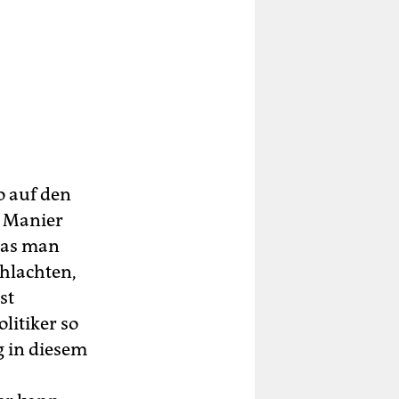
o auf den
r Manier
was man
chlachten,
st
litiker so
ng in diesem