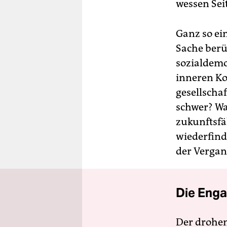
wessen Sei
Ganz so ei
Sache berü
sozialdemo
inneren Ko
gesellschaf
schwer? Wa
zukunftsfäh
wiederfinde
der Vergan
Die Enga
Der drohe