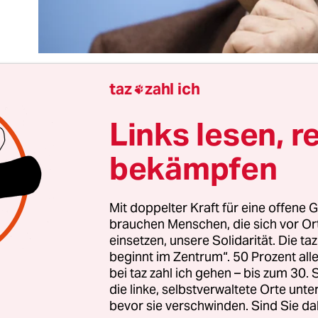
taz
zahl ich

Links lesen, r
ess muss sein: Etwas Illegales hat Sigmar Gabriel
acht.
Dass sich der Ex-SPD-Chef, wie er selbst best
bekämpfen
chieden hat, von März bis Mai 2020 den mittlerwe
en Fleischproduzenten Tönnies zu beraten
; dass
10.000 Euro einstrich und dazu ein vierstelliges
Mit doppelter Kraft für eine offene G
brauchen Menschen, die sich vor O
eisetag – er darf das. Seine privatwirtschaftlichen
einsetzen, unsere Solidarität. Die ta
 nach seiner Politikkarriere unterliegen keiner
beginnt im Zentrum“. 50 Prozent a
ichungspflicht. Aber da hört das Verständnis auch
bei taz zahl ich gehen – bis zum 30
die linke, selbstverwaltete Orte unte
bevor sie verschwinden. Sind Sie da
iel geißelte noch 2015, in seiner Zeit als