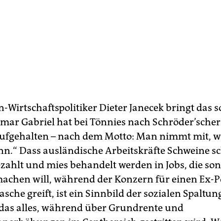
-Wirtschaftspolitiker Dieter Janecek bringt das s
gmar ­Gabriel hat bei Tönnies nach Schröder’sche
ufgehalten – nach dem Motto: Man nimmt mit, 
nn.“ Dass ausländische Arbeitskräfte Schweine s
ezahlt und mies behandelt werden in Jobs, die son
chen will, während der Konzern für einen Ex-Po
Tasche greift, ist ein Sinnbild der so­zia­len Spaltu
das alles, während über Grundrente und