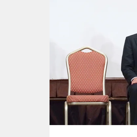
berlin
nord
wahrheit
verlag
verlag
veranstaltungen
shop
fragen & hilfe
unterstützen
abo
genossenschaft