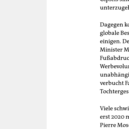
unterzuge
Dagegen ko
globale Be
einigen. D
Minister M
Fußabdruc
Werbevolum
unabhängig
verbucht F
Tochterges
Viele schwi
erst 2020 
Pierre Mos