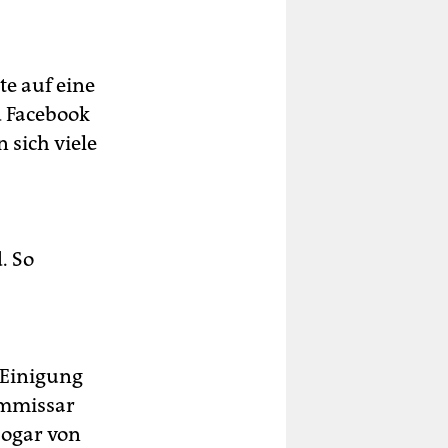
e auf eine
d Facebook
 sich viele
. So
e Einigung
ommissar
sogar von