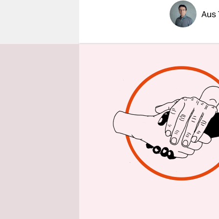
epaper login
Aus 
Elf Stunde
Altmaier (
Fukuoka un
Deutschen 
Bei den Fi
Mnuchin da
Peking
in 
Lagarde, C
Prozentpun
Strafzölle 
die Formul