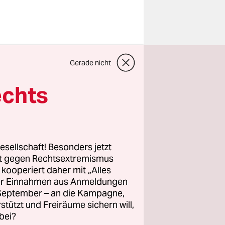
) und Peter
Gerade nicht
hen
ngen die
echts
sfragen.
even
on und
esellschaft! Besonders jetzt
 Christine
rt gegen Rechtsextremismus
z kooperiert daher mit „Alles
5
ller Einnahmen aus Anmeldungen
 der US-
. September – an die Kampagne,
lich auf
rstützt und Freiräume sichern will,
bei?