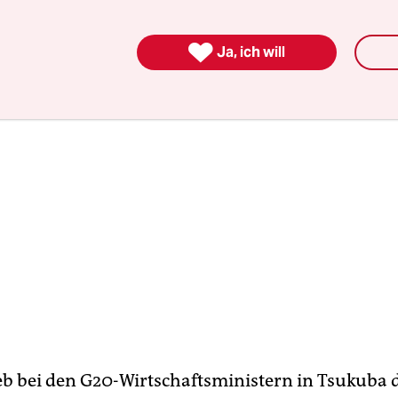
iehungen verschärft hätten.

Ja, ich will
eb bei den G20-Wirtschaftsministern in Tsukuba d