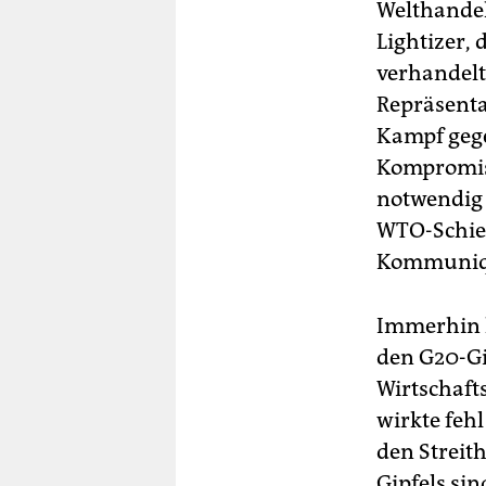
Welthandel
Lightizer,
verhandelt,
Repräsenta
Kampf gege
Kompromiss
notwendig 
WTO-Schied
Kommuniq
Immerhin h
den G20-Gi
Wirtschaft
wirkte feh
den Streit
Gipfels si