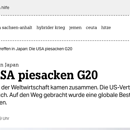
 hilfe
n sachsen-anhalt
hybrider krieg
jemen
ceuta
hitze
reffen in Japan: Die USA piesacken G20
in Japan
USA piesacken G20
 der Weltwirtschaft kamen zusammen. Die US-Vert
 sich. Auf den Weg gebracht wurde eine globale Be
en.
9 Uhr