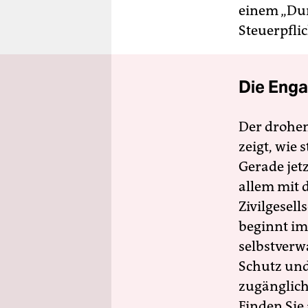
einem „Dur
Steuerpfli
Die Enga
Der drohe
zeigt, wie
Gerade jet
allem mit d
Zivilgesell
beginnt im
selbstverw
Schutz und 
zugänglich
Finden Sie