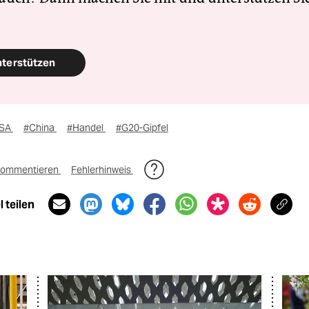
nterstützen
SA
#China
#Handel
#G20-Gipfel
ommentieren
Fehlerhinweis
 teilen