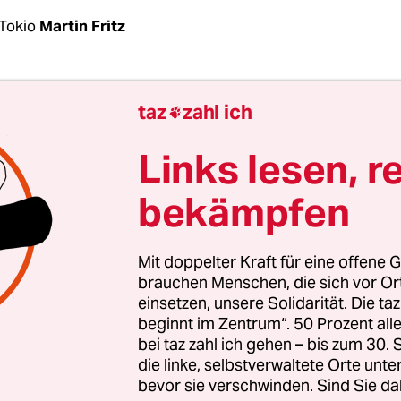
Tokio
Martin Fritz
n Flugreise nahmen die Minister Olaf Scholz (SPD
taz
zahl ich

CDU) auf sich, um ihre G20-Kollegen im japanisc
d Tsukuba zu treffen. Doch in beiden Städten ra
Links lesen, r
mit dem nationalen Egoismus der USA in Handel
bekämpfen
nanzministern in Fukuoka sorgte US-Vertreter St
für, dass der
Handelsstreit zwischen Washingt
Mit doppelter Kraft für eine offene G
der Abschlusserklärung nicht vorkam. Dabei hatte
brauchen Menschen, die sich vor O
einsetzen, unsere Solidarität. Die ta
hefin des Internationalen Währungsfonds, vor 0,
beginnt im Zentrum“. 50 Prozent a
kten weniger Weltwirtschaftswachstum als Folge
bei taz zahl ich gehen – bis zum 30
gewarnt. Dennoch einigte sich die Konferenz ledig
die linke, selbstverwaltete Orte unte
ierung, dass sich die Spannungen in den
bevor sie verschwinden. Sind Sie da