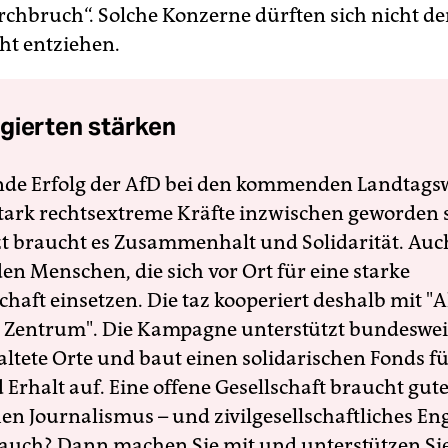
chbruch“. Solche Konzerne dürften sich nicht de
cht entziehen.
gierten stärken
nde Erfolg der AfD bei den kommenden Landtags
 stark rechtsextreme Kräfte inzwischen geworden 
zt braucht es Zusammenhalt und Solidarität. Auc
en Menschen, die sich vor Ort für eine starke
schaft einsetzen. Die taz kooperiert deshalb mit "A
 Zentrum". Die Kampagne unterstützt bundesweit
altete Orte und baut einen solidarischen Fonds f
Erhalt auf. Eine offene Gesellschaft braucht gute
en Journalismus – und zivilgesellschaftliches E
 auch? Dann machen Sie mit und unterstützen Si