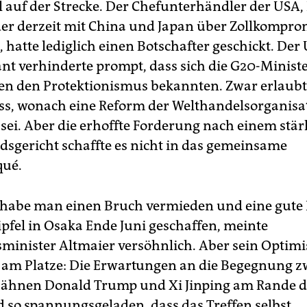
 auf der Strecke. Der Chefunterhändler der USA,
 der derzeit mit China und Japan über Zollkompro
 hatte lediglich einen Botschafter geschickt. Der 
nt verhinderte prompt, dass sich die G20-Minist
n den Protektionismus bekannten. Zwar erlaubt
, wonach eine Reform der Welthandelsorganisa
sei. Aber die erhoffte Forderung nach einem stä
sgericht schaffte es nicht in das gemeinsame
ué.
abe man einen Bruch vermieden und eine gute B
pfel in Osaka Ende Juni geschaffen, meinte
sminister Altmaier versöhnlich. Aber sein Optim
l am Platze: Die Erwartungen an die Begegnung 
hähnen Donald Trump und Xi Jinping am Rande d
nd so spannungsgeladen, dass das Treffen selbst