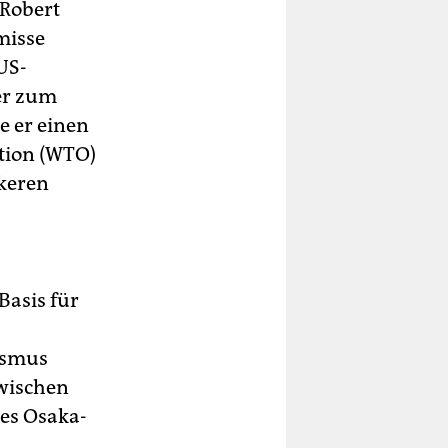
 Robert
misse
US-
er zum
e er einen
tion (WTO)
rkeren
asis für
ismus
zwischen
es Osaka-