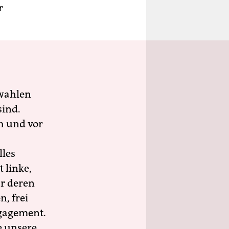
r
wahlen
sind.
h und vor
lles
 linke,
ür deren
n, frei
ngagement.
e unsere