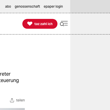
abo
genossenschaft
epaper login

taz zahl ich
taz zahl ich
reter
steuerung
teilen