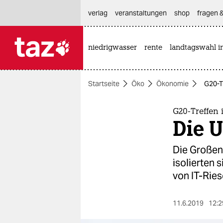
hautnavigation anspringen
hauptinhalt anspringen
footer anspringen
verlag
veranstaltungen
shop
fragen &
niedrigwasser
rente
landtagswahl i

taz zahl ich
taz zahl ich
Startseite
Öko
Ökonomie
G20-T
themen
politik
G20-Treffen 
Die 
öko
Die Großen
gesellschaft
isolierten
von IT-Ries
kultur
sport
11.6.2019
12:2