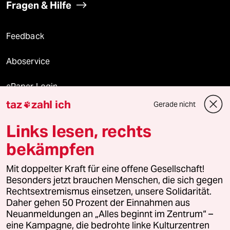
Fragen & Hilfe
Feedback
Aboservice
ePaper Login
taz
zahl ich
Gerade nicht

Downloads für Abonnierende
Links lesen, rechts
bekämpfen
© 2026 taz Verlags und Vertriebs GmbH
Mit doppelter Kraft für eine offene Gesellschaft!
Alle Rechte vorbehalten. Bei rechtlichen Fragen oder für Genehmigungen
wenden Sie sich bitte an
lizenzen@taz.de
Besonders jetzt brauchen Menschen, die sich gegen
Rechtsextremismus einsetzen, unsere Solidarität.
Daher gehen 50 Prozent der Einnahmen aus
Feedback
Redaktionsstatut
Kommune-Richtlinien
KI-
Neuanmeldungen an „Alles beginnt im Zentrum“ –
eine Kampagne, die bedrohte linke Kulturzentren