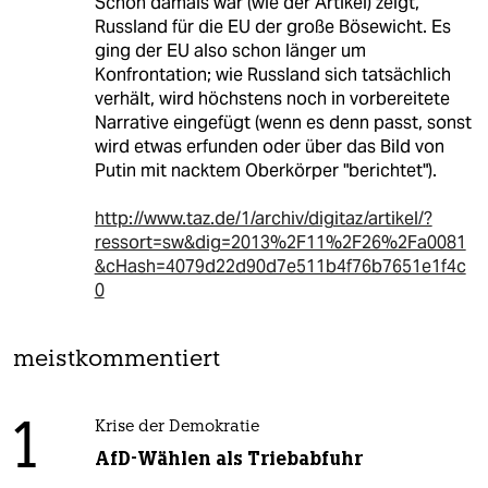
Schon damals war (wie der Artikel) zeigt,
Russland für die EU der große Bösewicht. Es
ging der EU also schon länger um
Konfrontation; wie Russland sich tatsächlich
verhält, wird höchstens noch in vorbereitete
Narrative eingefügt (wenn es denn passt, sonst
wird etwas erfunden oder über das Bild von
Putin mit nacktem Oberkörper "berichtet").
http://www.taz.de/1/archiv/digitaz/artikel/?
ressort=sw&dig=2013%2F11%2F26%2Fa0081
&cHash=4079d22d90d7e511b4f76b7651e1f4c
0
meistkommentiert
1
Krise der Demokratie
AfD-Wählen als Triebabfuhr