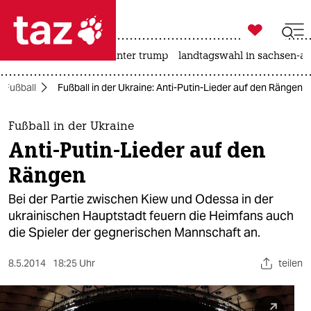

taz zahl ich
nahost-konflikt
usa unter trump
landtagswahl in sachsen-an

taz zahl ich
Fußball
Fußball in der Ukraine: Anti-Putin-Lieder auf den Rängen
taz zahl ich
themen
Fußball in der Ukraine
Anti-Putin-Lieder auf den
politik
Rängen
öko
Bei der Partie zwischen Kiew und Odessa in der
ukrainischen Hauptstadt feuern die Heimfans auch
gesellschaft
die Spieler der gegnerischen Mannschaft an.
kultur
8.5.2014
18:25 Uhr
teilen
sport