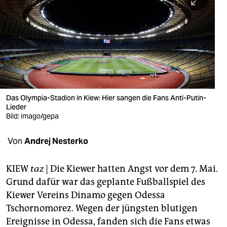
berlin
nord
wahrheit
verlag
verlag
Das Olympia-Stadion in Kiew: Hier sangen die Fans Anti-Putin-
Lieder
veranstaltungen
Bild: imago/gepa
shop
Von
Andrej Nesterko
fragen & hilfe
unterstützen
KIEW
taz
| Die Kiewer hatten Angst vor dem 7. Mai.
Grund dafür war das geplante Fußballspiel des
abo
Kiewer Vereins Dinamo gegen Odessa
Tschornomorez. Wegen der jüngsten blutigen
genossenschaft
Ereignisse in Odessa, fanden sich die Fans etwas