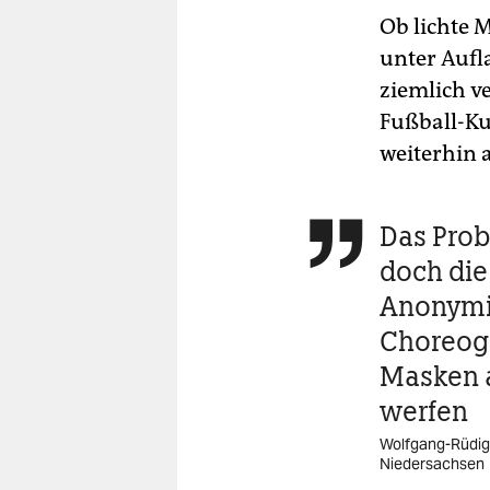
Ob lichte 
unter Aufl
ziemlich ve
Fußball-Ku
weiterhin a
Das Prob

doch die
Anonymit
Choreog
Masken 
werfen
Wolfgang-Rüdig
Niedersachsen