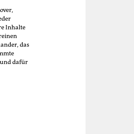
over,
eder
e Inhalte
reinen
nander, das
ummte
rund dafür