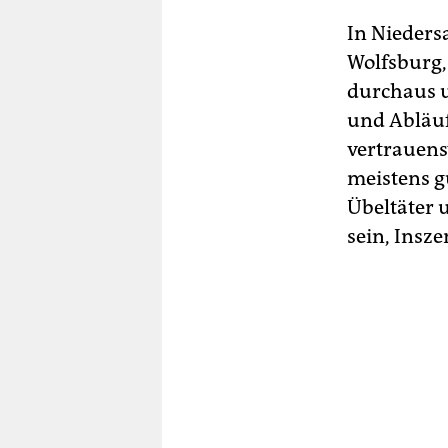
In Nieders
Wolfsburg,
durchaus u
und Abläuf
vertrauens
meistens g
Übeltäter 
sein, Insze