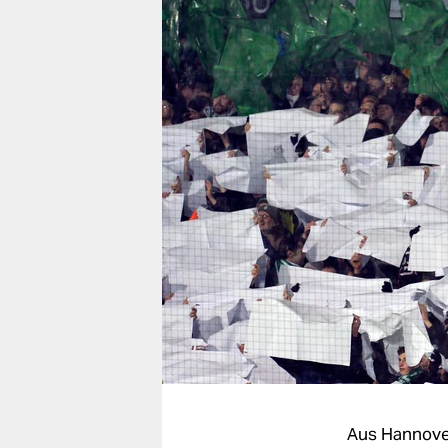
berlin
nord
wahrheit
verlag
verlag
veranstaltungen
shop
fragen & hilfe
unterstützen
abo
genossenschaft
Aus Hannove