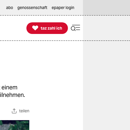
abo
genossenschaft
epaper login

taz zahl ich
taz zahl ich
t einem
eilnehmen.
teilen