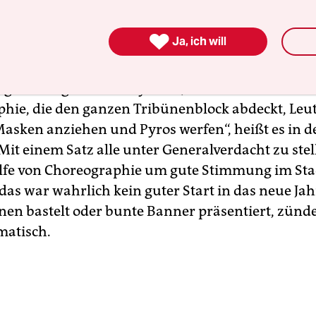
t ein ehemaliger Bundesliga-Schiedsrichter und h
Fußball in all seinen Facetten hautnah kennengel

Ja, ich will
m Interview mit der
Braunschweiger Zeitung
am M
gen hat, klingt aber eher wirr. „Das Problem bei
ie größtmögliche Anonymität, wenn sich unter ein
hie, die den ganzen Tribünenblock abdeckt, Leu
asken anziehen und Pyros werfen“, heißt es in 
Mit einem Satz alle unter Generalverdacht zu stel
ilfe von Choreographie um gute Stimmung im St
as war wahrlich kein guter Start in das neue Jah
hnen bastelt oder bunte Banner präsentiert, zünd
matisch.