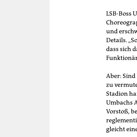
LSB-Boss U
Choreograp
und erschw
Details. „
dass sich 
Funktionär
Aber: Sind
zu vermute
Stadion ha
Umbachs Au
Vorstoß, b
reglementi
gleicht ei