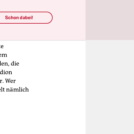
at den
ernt. Was
Schon dabei!
ontag
m Fußball
er
te
dem
len, die
adion
r. Wer
elt nämlich