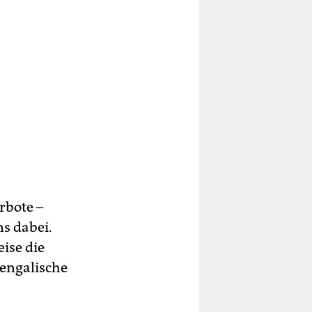
rbote –
s dabei.
ise die
engalische