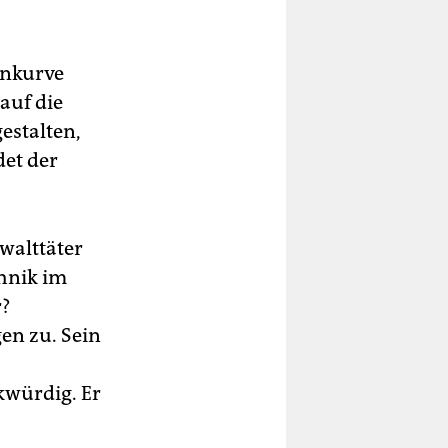
ankurve
auf die
estalten,
det der
walttäter
hnik im
r?
en zu. Sein
kwürdig. Er