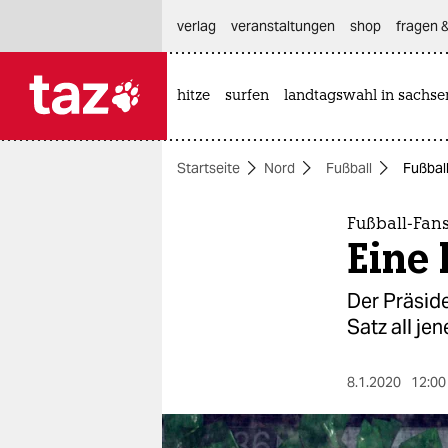
hautnavigation anspringen
hauptinhalt anspringen
footer anspringen
verlag
veranstaltungen
shop
fragen &
hitze
surfen
landtagswahl in sachse

taz zahl ich
taz zahl ich
Startseite
Nord
Fußball
Fußball
themen
politik
Fußball-Fan
Eine 
öko
Der Präsid
gesellschaft
Satz all je
kultur
8.1.2020
12:00
sport