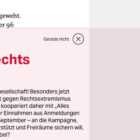
geweht.
er 96
nik, der
Gerade nicht
 bis zu
portbund
echts
tadion und
ie im
in ihren
esellschaft! Besonders jetzt
Umbach
rt gegen Rechtsextremismus
z kooperiert daher mit „Alles
 fordert
ller Einnahmen aus Anmeldungen
 Vorschlag.
. September – an die Kampagne,
rstützt und Freiräume sichern will,
er 74-
bei?