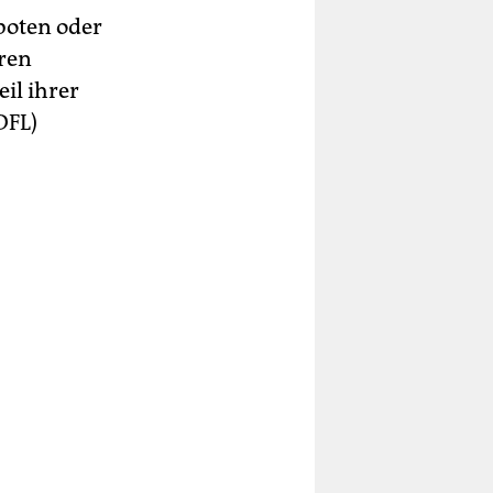
boten oder
hren
eil ihrer
DFL)