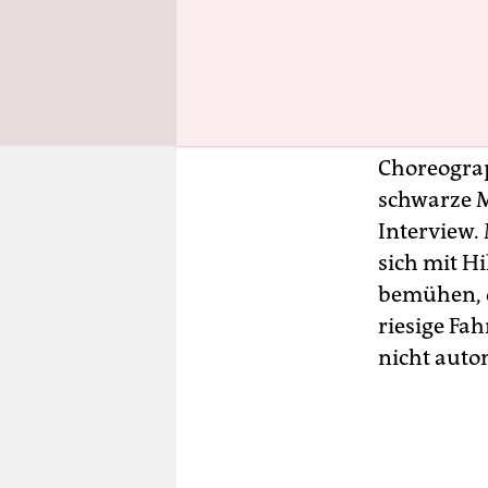
Jährige is
bezahlten 
er in eine
vorgeschla
ist doch d
Choreograp
schwarze M
Interview. 
sich mit H
bemühen, d
riesige Fa
nicht auto