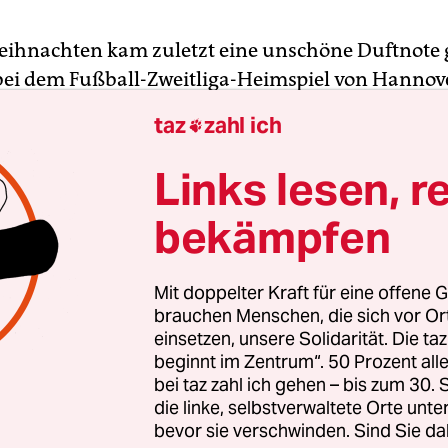
eihnachten kam zuletzt eine unschöne Duftnote 
ei dem Fußball-Zweitliga-Heimspiel von Hannov
VfB Stuttgart: Der Geruch abgebrannter Pyrotech
taz
zahl ich

 das Stadion am Maschsee gezogen war, dürfte es
onderen Nachbarn geschafft haben. Der Landess
Links lesen, r
sen (LSB) hat seinen Sitz direkt neben dem 96-S
bekämpfen
dort aus über mehr als 9.400 niedersächsische
ne. Dazu gehören auch Klubs wie Hannover 96, d
ll vertreten sind und mit Zündeleien durch Fans 
Mit doppelter Kraft für eine offene G
frontiert werden. LSB-Präsident Wolf-Rüdiger 
brauchen Menschen, die sich vor O
einsetzen, unsere Solidarität. Die ta
 Gemengelage in so manchem Stadion offenbar. Er
beginnt im Zentrum“. 50 Prozent a
härteres Durchgreifen und macht einen nebulösen
bei taz zahl ich gehen – bis zum 30
die linke, selbstverwaltete Orte unte
 kennt sich Umbach in der Branche bestens aus. D
bevor sie verschwinden. Sind Sie da