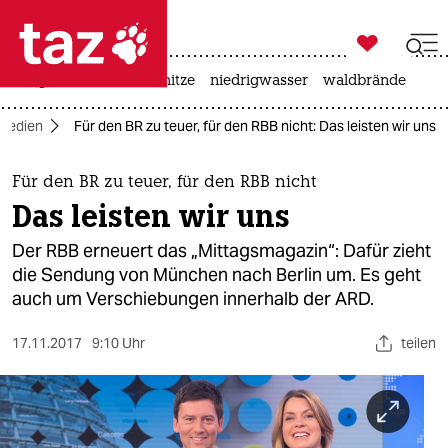

taz zahl ich
krieg in der ukraine
hitze
niedrigwasser
waldbrände

taz zahl ich
Medien
Für den BR zu teuer, für den RBB nicht: Das leisten wir uns
taz zahl ich
themen
Für den BR zu teuer, für den RBB nicht
Das leisten wir uns
politik
Der RBB erneuert das „Mittagsmagazin“: Dafür zieht
öko
die Sendung von München nach Berlin um. Es geht
auch um Verschiebungen innerhalb der ARD.
gesellschaft
17.11.2017
9:10 Uhr
teilen
kultur
sport