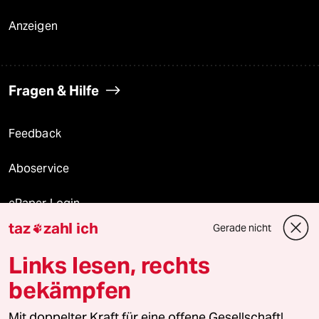
Anzeigen
Fragen & Hilfe
Feedback
Aboservice
ePaper Login
taz
zahl ich
Gerade nicht

Downloads für Abonnierende
Links lesen, rechts
bekämpfen
© 2026 taz Verlags und Vertriebs GmbH
Mit doppelter Kraft für eine offene Gesellschaft!
Alle Rechte vorbehalten. Bei rechtlichen Fragen oder für Genehmigungen