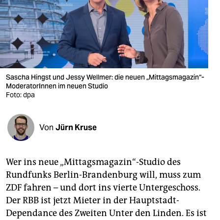
berlin
nord
wahrheit
verlag
Sascha Hingst und Jessy Wellmer: die neuen „Mittagsmagazin“-
verlag
ModeratorInnen im neuen Studio
Foto: dpa
veranstaltungen
shop
Von
Jürn Kruse
fragen & hilfe
Wer ins neue „Mittagsmagazin“-Studio des
unterstützen
Rundfunks Berlin-Brandenburg will, muss zum
abo
ZDF fahren – und dort ins vierte Untergeschoss.
Der RBB ist jetzt Mieter in der Hauptstadt-
genossenschaft
Dependance des Zweiten Unter den Linden. Es ist