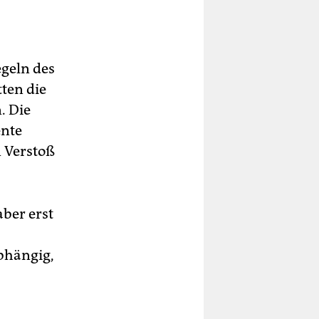
geln des
ten die
. Die
ente
 Verstoß
aber erst
bhängig,