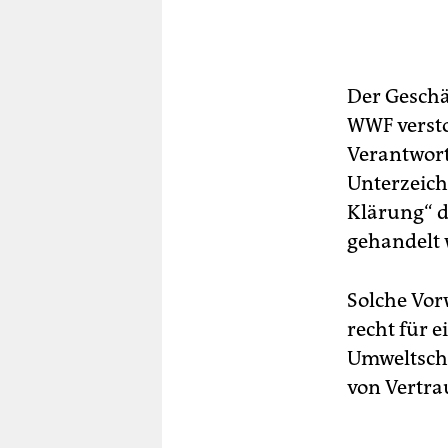
Der Geschä
WWF versto
Verantwort
Unterzeich
Klärung“ d
gehandelt 
Solche Vor
recht für 
Umweltschu
von Vertrau