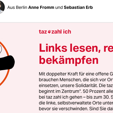
Aus Berlin
Anne Fromm
und
Sebastian Erb
F arbeitet, tut das oft aus einer intrinsischen 
taz
zahl ich

geht schließlich um eine gute Sache. Die
tzorganisation kämpft für Bonobos im Kongo, g
Links lesen, r
 der Weltmeere, gegen die Klimakrise. Es geht u
bekämpfen
 heißt es in einem aktuellen Werbespot, als um d
Mit doppelter Kraft für eine offene G
ne ganze Menge passieren, dass leitende Angestel
brauchen Menschen, die sich vor O
einsetzen, unsere Solidarität. Die ta
usammentun, um einen Protestbrief zu schreiben
beginnt im Zentrum“. 50 Prozent a
n damit, wie ihre Organisation geführt wird. Den
bei taz zahl ich gehen – bis zum 30
i­te­r*in­nen der Fachbereiche unterzeichnet, das is
die linke, selbstverwaltete Orte unte
mittlere Führungsebene des WWF Deutschland. 
bevor sie verschwinden. Sind Sie da