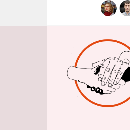
epaper login
Wer beim WW
heraus. Es 
Umweltschu
Vermüllung
weniger, so
der Erde.
Da muss ei
WWF sich z
unzufriede
haben 26 Le
komplette 