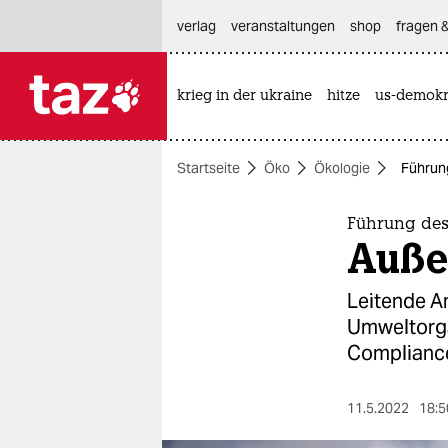
hautnavigation anspringen
hauptinhalt anspringen
footer anspringen
verlag
veranstaltungen
shop
fragen &
krieg in der ukraine
hitze
us-demokr

taz zahl ich
taz zahl ich
Startseite
Öko
Ökologie
Führun
themen
politik
Führung de
Außen
öko
Leitende A
gesellschaft
Umweltorga
Compliance
kultur
sport
11.5.2022
18:5