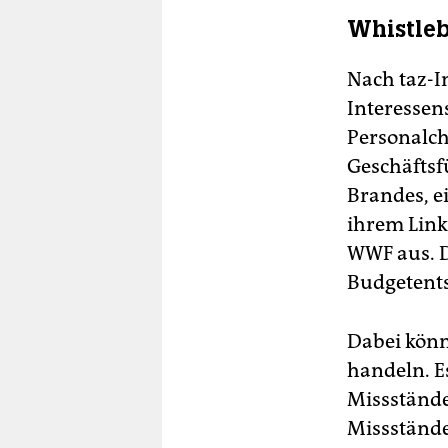
Whistleb
Nach taz-I
Interessen
Personalch
Geschäfts
Brandes, e
ihrem Link
WWF aus. D
Budgetents
Dabei könn
handeln. E
Missstände
Missstände