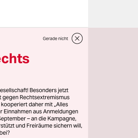
Motivation
Gerade nicht
egen die
echts
m nichts
ie Rettung
esellschaft! Besonders jetzt
lte des
rt gegen Rechtsextremismus
z kooperiert daher mit „Alles
. Sie sind
ller Einnahmen aus Anmeldungen
 Brief
. September – an die Kampagne,
t fast die
rstützt und Freiräume sichern will,
Ende
bei?