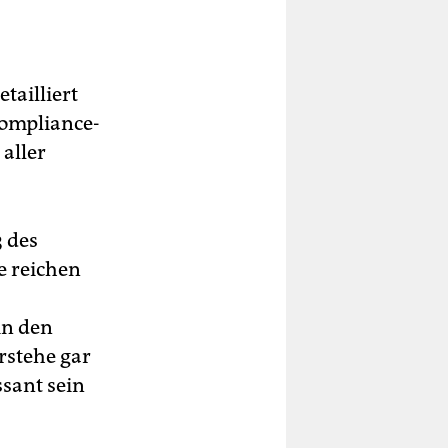
tailliert
Compliance-
aller
3 des
ie reichen
in den
rstehe gar
ssant sein