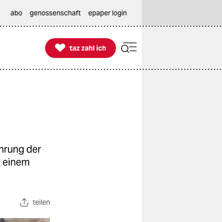
abo
genossenschaft
epaper login

taz zahl ich
taz zahl ich
hrung der
t einem
teilen