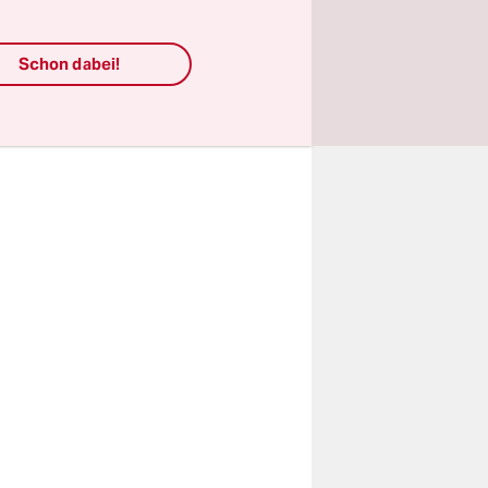
gsrat
chland. In
Schon dabei!
es
trauen in