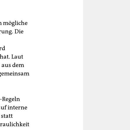
m mögliche
rung. Die
rd
hat. Laut
2 aus dem
r gemeinsam
e-Regeln
uf interne
statt
raulichkeit