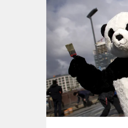
berlin
nord
wahrheit
verlag
verlag
veranstaltungen
shop
fragen & hilfe
unterstützen
abo
genossenschaft