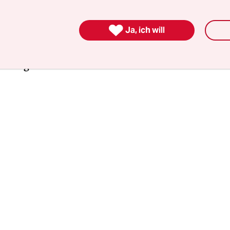
r Woche haben sie die fünf Seiten an den Stiftun
 das Aufsichts- und Kontrollorgan des WWF Deuts

Ja, ich will
der der taz vorliegt, sprechen sie die Mitglieder d
it Vornamen an. Sie ­schreiben, dass sie das Ver
den Organe verloren hätten.