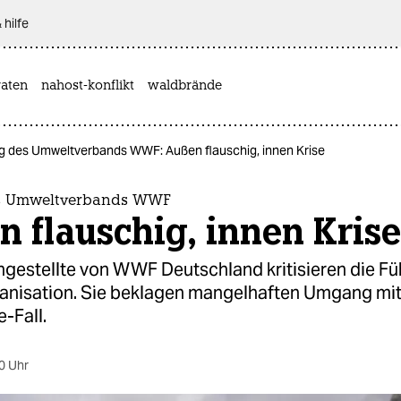
 hilfe
aten
nahost-konflikt
waldbrände
g des Umweltverbands WWF: Außen flauschig, innen Krise
s Umweltverbands WWF
 flauschig, innen Krise
ngestellte von WWF Deutschland kritisieren die Fü
nisation. Sie beklagen mangelhaften Umgang mi
-Fall.
0 Uhr