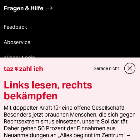
Fragen & Hilfe
Feedback
Aboservice
ePaper Login
taz
zahl ich
Gerade nicht

Downloads für Abonnierende
Links lesen, rechts
bekämpfen
© 2026 taz Verlags und Vertriebs GmbH
Mit doppelter Kraft für eine offene Gesellschaft!
Alle Rechte vorbehalten. Bei rechtlichen Fragen oder für Genehmigungen
wenden Sie sich bitte an
lizenzen@taz.de
Besonders jetzt brauchen Menschen, die sich gegen
Rechtsextremismus einsetzen, unsere Solidarität.
Daher gehen 50 Prozent der Einnahmen aus
Feedback
Redaktionsstatut
Kommune-Richtlinien
KI-
Neuanmeldungen an „Alles beginnt im Zentrum“ –