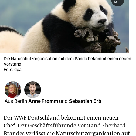
berlin
nord
wahrheit
verlag
verlag
Die Natuschutzorganisation mit dem Panda bekommt einen neuen
Vorstand
veranstaltungen
Foto: dpa
shop
fragen & hilfe
unterstützen
Aus Berlin
Anne Fromm
und
Sebastian Erb
abo
Der WWF Deutschland bekommt einen neuen
Chef. Der
Geschäftsführende Vorstand Eberhard
genossenschaft
Brandes
verlässt die Naturschutzorganisation auf