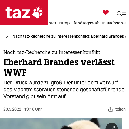

taz zahl ich
nahost-konflikt
usa unter trump
landtagswahl in sachsen-an

taz zahl ich
nd
Nach taz-Recherche zu Interessenkonflikt: Eberhard Brandes v
taz zahl ich
themen
Nach taz-Recherche zu Interessenkonflikt
Eberhard Brandes verlässt
politik
WWF
öko
Der Druck wurde zu groß. Der unter dem Vorwurf
des Machtmissbrauch stehende geschäftsführende
gesellschaft
Vorstand gibt sein Amt auf.
kultur
20.5.2022
19:16 Uhr
teilen
sport