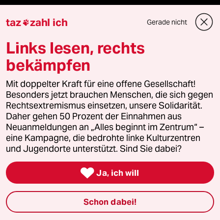
taz zahl ich
taz
zahl ich
Gerade nicht

Links lesen, rechts
taz lab Infobrief
bekämpfen
Mit doppelter Kraft für eine offene Gesellschaft!
Veranstaltungen
Besonders jetzt brauchen Menschen, die sich gegen
Rechtsextremismus einsetzen, unsere Solidarität.
Daher gehen 50 Prozent der Einnahmen aus
Demnächst
Neuanmeldungen an „Alles beginnt im Zentrum“ –
eine Kampagne, die bedrohte linke Kulturzentren
Vor Ort
und Jugendorte unterstützt. Sind Sie dabei?
Live im Stream

Ja, ich will
Vergangene
Schon dabei!
taz lab 2027