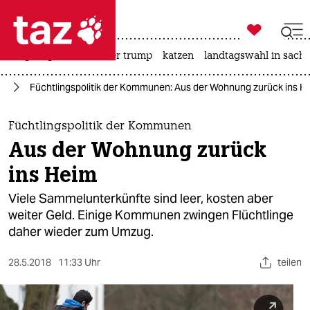

taz zahl ich
bergsteigen
usa unter trump
katzen
landtagswahl in sachs

taz zahl ich
ht
Füchtlingspolitik der Kommunen: Aus der Wohnung zurück ins H
taz zahl ich
themen
Füchtlingspolitik der Kommunen
Aus der Wohnung zurück
politik
ins Heim
öko
Viele Sammelunterkünfte sind leer, kosten aber
weiter Geld. Einige Kommunen zwingen Flüchtlinge
gesellschaft
daher wieder zum Umzug.
kultur
28.5.2018
11:33 Uhr
teilen
sport