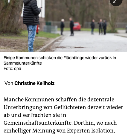
berlin
nord
wahrheit
verlag
verlag
Einige Kommunen schicken die Flüchtlinge wieder zurück in
Sammelunterkünfte
veranstaltungen
Foto: dpa
shop
Von
Christine Keilholz
fragen & hilfe
unterstützen
Manche Kommunen schaffen die dezentrale
Unterbringung von Geflüchteten derzeit wieder
abo
ab und verfrachten sie in
Gemeinschaftsunterkünfte. Dorthin, wo nach
genossenschaft
einhelliger Meinung von Experten Isolation,