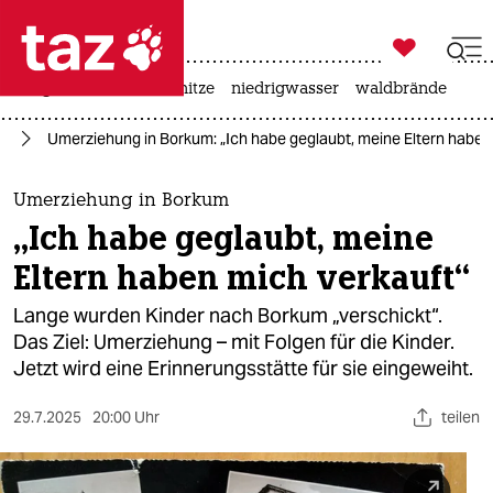

taz zahl ich
krieg in der ukraine
hitze
niedrigwasser
waldbrände

taz zahl ich
rd
Umerziehung in Borkum: „Ich habe geglaubt, meine Eltern haben
taz zahl ich
themen
Umerziehung in Borkum
„Ich habe geglaubt, meine
politik
Eltern haben mich verkauft“
öko
Lange wurden Kinder nach Borkum „verschickt“.
Das Ziel: Umerziehung – mit Folgen für die Kinder.
gesellschaft
Jetzt wird eine Erinnerungsstätte für sie eingeweiht.
kultur
29.7.2025
20:00 Uhr
teilen
sport