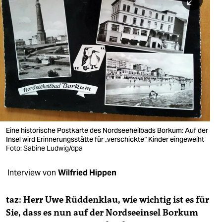
berlin
nord
wahrheit
verlag
verlag
veranstaltungen
shop
Eine historische Postkarte des Nordseeheilbads Borkum: Auf der
Insel wird Erinnerungsstätte für „verschickte“ Kinder eingeweiht
fragen & hilfe
Foto: Sabine Ludwig/dpa
unterstützen
Interview von
Wilfried Hippen
abo
taz: Herr Uwe Rüddenklau, wie wichtig ist es für
genossenschaft
Sie, dass es nun auf der Nordseeinsel Borkum