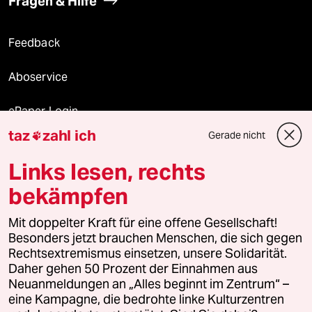
Fragen & Hilfe
Feedback
Aboservice
ePaper Login
taz
zahl ich
Gerade nicht

Downloads für Abonnierende
Links lesen, rechts
bekämpfen
© 2026 taz Verlags und Vertriebs GmbH
Alle Rechte vorbehalten. Bei rechtlichen Fragen oder für Genehmigungen
Mit doppelter Kraft für eine offene Gesellschaft!
wenden Sie sich bitte an
lizenzen@taz.de
Besonders jetzt brauchen Menschen, die sich gegen
Rechtsextremismus einsetzen, unsere Solidarität.
Daher gehen 50 Prozent der Einnahmen aus
Feedback
Redaktionsstatut
Kommune-Richtlinien
KI-
Neuanmeldungen an „Alles beginnt im Zentrum“ –
eine Kampagne, die bedrohte linke Kulturzentren
Leitlinie
Informant
Datenschutz
Impressum
AGB