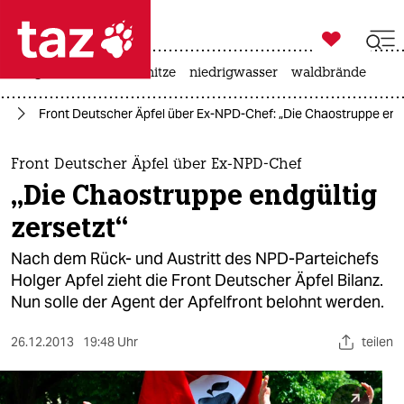

taz zahl ich
krieg in der ukraine
hitze
niedrigwasser
waldbrände

taz zahl ich
el
Front Deutscher Äpfel über Ex-NPD-Chef: „Die Chaostruppe endg
taz zahl ich
themen
Front Deutscher Äpfel über Ex-NPD-Chef
„Die Chaostruppe endgültig
politik
zersetzt“
öko
Nach dem Rück- und Austritt des NPD-Parteichefs
Holger Apfel zieht die Front Deutscher Äpfel Bilanz.
gesellschaft
Nun solle der Agent der Apfelfront belohnt werden.
kultur
26.12.2013
19:48 Uhr
teilen
sport