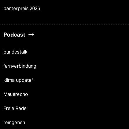
panterpreis 2026
Podcast
bundestalk
fernverbindung
klima update°
Mauerecho
Freie Rede
reingehen