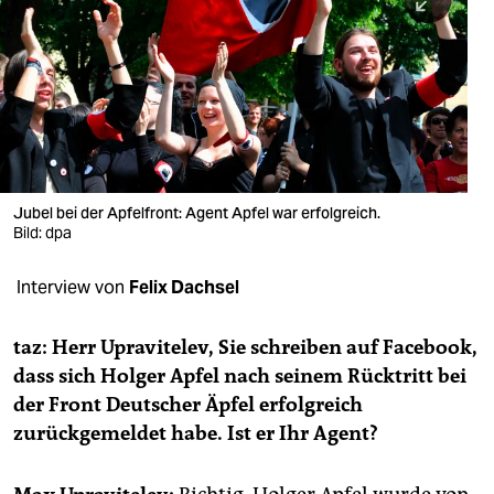
berlin
nord
wahrheit
verlag
verlag
Jubel bei der Apfelfront: Agent Apfel war erfolgreich.
Bild: dpa
veranstaltungen
shop
Interview von
Felix Dachsel
fragen & hilfe
taz: Herr Upravitelev, Sie schreiben auf Facebook,
unterstützen
dass sich Holger Apfel nach seinem Rücktritt bei
der Front Deutscher Äpfel erfolgreich
abo
zurückgemeldet habe. Ist er Ihr Agent?
genossenschaft