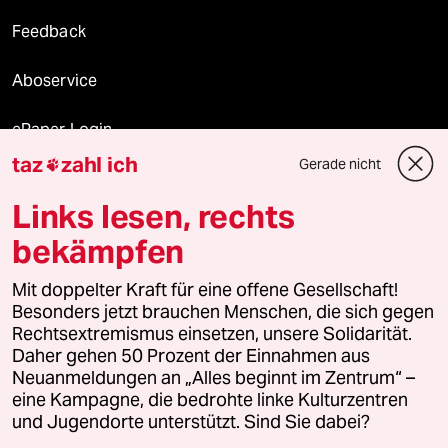
Feedback
Aboservice
ePaper Login
taz
zahl ich
Gerade nicht

Downloads für Abonnierende
Links lesen, rechts
bekämpfen
© 2026 taz Verlags und Vertriebs GmbH
Mit doppelter Kraft für eine offene Gesellschaft!
Alle Rechte vorbehalten. Bei rechtlichen Fragen oder für Genehmigungen
wenden Sie sich bitte an
lizenzen@taz.de
Besonders jetzt brauchen Menschen, die sich gegen
Rechtsextremismus einsetzen, unsere Solidarität.
Daher gehen 50 Prozent der Einnahmen aus
Feedback
Redaktionsstatut
Kommune-Richtlinien
KI-
Neuanmeldungen an „Alles beginnt im Zentrum“ –
eine Kampagne, die bedrohte linke Kulturzentren
Leitlinie
Informant
Datenschutz
Impressum
AGB
und Jugendorte unterstützt. Sind Sie dabei?