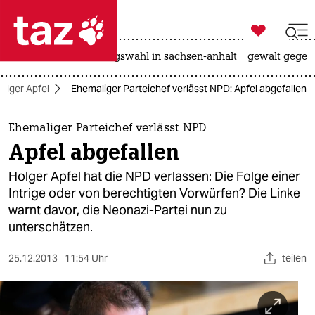

taz zahl ich
hitze
surfen
landtagswahl in sachsen-anhalt
gewalt gegen

taz zahl ich
olger Apfel
Ehemaliger Parteichef verlässt NPD: Apfel abgefallen
taz zahl ich
themen
Ehemaliger Parteichef verlässt NPD
Apfel abgefallen
politik
Holger Apfel hat die NPD verlassen: Die Folge einer
öko
Intrige oder von berechtigten Vorwürfen? Die Linke
warnt davor, die Neonazi-Partei nun zu
gesellschaft
unterschätzen.
kultur
25.12.2013
11:54 Uhr
teilen
sport