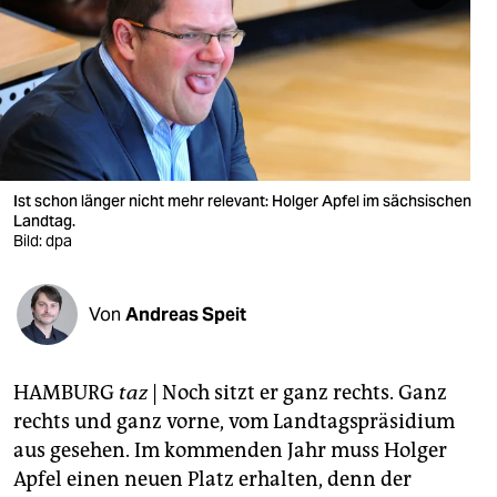
berlin
nord
wahrheit
verlag
verlag
Ist schon länger nicht mehr relevant: Holger Apfel im sächsischen
Landtag.
veranstaltungen
Bild: dpa
shop
Von
Andreas Speit
fragen & hilfe
unterstützen
HAMBURG
taz
| Noch sitzt er ganz rechts. Ganz
abo
rechts und ganz vorne, vom Landtagspräsidium
aus gesehen. Im kommenden Jahr muss Holger
genossenschaft
Apfel einen neuen Platz erhalten, denn der