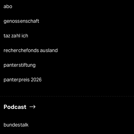
abo
genossenschaft
taz zahl ich
recherchefonds ausland
panterstiftung
panterpreis 2026
Podcast
bundestalk