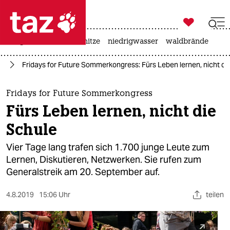

taz zahl ich
krieg in der ukraine
hitze
niedrigwasser
waldbrände

taz zahl ich
re
Fridays for Future Sommerkongress: Fürs Leben lernen, nicht di
taz zahl ich
themen
Fridays for Future Sommerkongress
Fürs Leben lernen, nicht die
politik
Schule
öko
Vier Tage lang trafen sich 1.700 junge Leute zum
Lernen, Diskutieren, Netzwerken. Sie rufen zum
gesellschaft
Generalstreik am 20. September auf.
kultur
4.8.2019
15:06 Uhr
teilen
sport