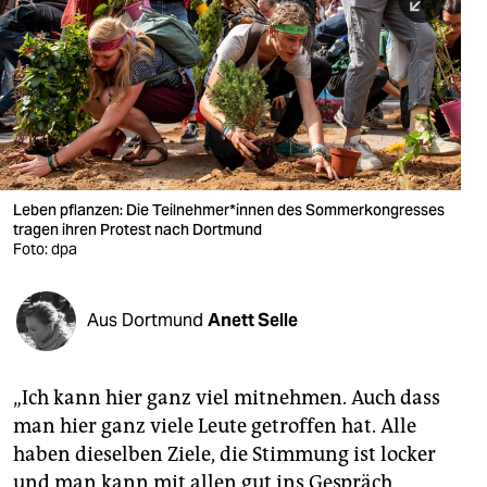
berlin
nord
wahrheit
verlag
verlag
Leben pflanzen: Die Teilnehmer*innen des Sommerkongresses
tragen ihren Protest nach Dortmund
veranstaltungen
Foto: dpa
shop
fragen & hilfe
Aus Dortmund
Anett Selle
unterstützen
„Ich kann hier ganz viel mitnehmen. Auch dass
abo
man hier ganz viele Leute getroffen hat. Alle
genossenschaft
haben dieselben Ziele, die Stimmung ist locker
und man kann mit allen gut ins Gespräch