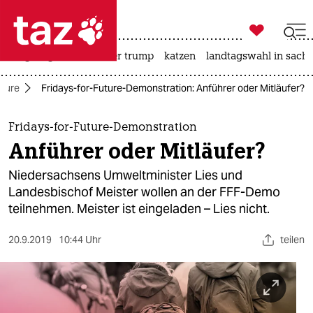

taz zahl ich
bergsteigen
usa unter trump
katzen
landtagswahl in sachs

taz zahl ich
uture
Fridays-for-Future-Demonstration: Anführer oder Mitläufer?
taz zahl ich
themen
Fridays-for-Future-Demonstration
Anführer oder Mitläufer?
politik
Niedersachsens Umweltminister Lies und
öko
Landesbischof Meister wollen an der FFF-Demo
teilnehmen. Meister ist eingeladen – Lies nicht.
gesellschaft
20.9.2019
10:44 Uhr
teilen
kultur
sport