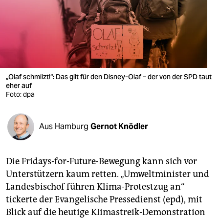
berlin
nord
wahrheit
verlag
„Olaf schmilzt!“: Das gilt für den Disney-Olaf – der von der SPD taut
eher auf
verlag
Foto: dpa
veranstaltungen
shop
Aus Hamburg
Gernot Knödler
fragen & hilfe
Die Fridays-for-Future-Bewegung kann sich vor
unterstützen
Unterstützern kaum retten. „Umweltminister und
abo
Landesbischof führen Klima-Protestzug an“
tickerte der Evangelische Pressedienst (epd), mit
genossenschaft
Blick auf die heutige KIimastreik-Demonstration