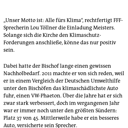
Unter den Umweltministern
lag Lies 2018 mit seinem
Audi A3 Sportback und 94 Gramm auf Platz eins.
„Unser Motto ist: Alle fürs Klima“, rechtfertigt FFF-
Der Vergleich
zeigt genormte Emissionen, nicht die
realen.
Sprecherin Lou Töllner die Einladung Meisters.
Solange sich die Kirche den Klimaschutz-
Forderungen anschließe, könne das nur positiv
sein.
Dabei hatte der Bischof lange einen gewissen
Nachholbedarf. 2011 machte er von sich reden, weil
er in einem Vergleich der Deutschen Umwelthilfe
unter den Bischöfen das klimaschädlichste Auto
fuhr, einen VW-Phaeton. Über die Jahre hat er sich
zwar stark verbessert, doch im vergangenen Jahr
war er immer noch unter den größten Sündern:
Platz 37 von 45. Mittlerweile habe er ein besseres
Auto, versicherte sein Sprecher.