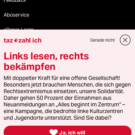
Feedback
Aboservice
ePaper Login
taz
zahl ich
Gerade nicht

Downloads für Abonnierende
Links lesen, rechts
bekämpfen
© 2026 taz Verlags und Vertriebs GmbH
Alle Rechte vorbehalten. Bei rechtlichen Fragen oder für Genehmigungen
Mit doppelter Kraft für eine offene Gesellschaft!
wenden Sie sich bitte an
lizenzen@taz.de
Besonders jetzt brauchen Menschen, die sich gegen
Rechtsextremismus einsetzen, unsere Solidarität.
Daher gehen 50 Prozent der Einnahmen aus
Feedback
Redaktionsstatut
Kommune-Richtlinien
KI-
Neuanmeldungen an „Alles beginnt im Zentrum“ –
eine Kampagne, die bedrohte linke Kulturzentren
Leitlinie
Informant
Datenschutz
Impressum
AGB
und Jugendorte unterstützt. Sind Sie dabei?
Seitenwende
Einwilligungen widerrufen (Ads)

Ja, ich will