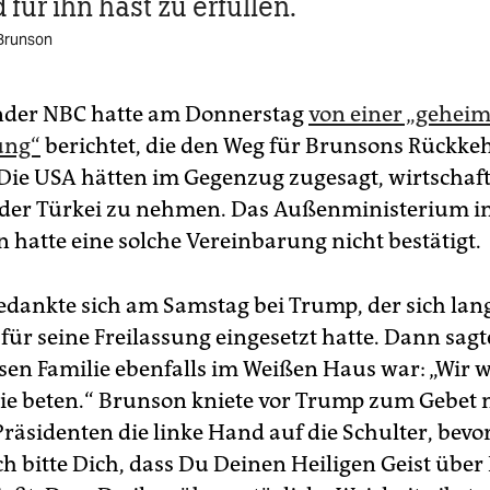
für ihn hast zu erfüllen.
Brunson
nder NBC hatte am Donnerstag
von einer „gehei
ung“
berichtet, die den Weg für Brunsons Rückkeh
Die USA hätten im Gegenzug zugesagt, wirtschaf
der Türkei zu nehmen. Das Außenministerium i
 hatte eine solche Vereinbarung nicht bestätigt.
dankte sich am Samstag bei Trump, der sich lan
für seine Freilassung eingesetzt hatte. Dann sagt
ssen Familie ebenfalls im Weißen Haus war: „Wir
Sie beten.“ Brunson kniete vor Trump zum Gebet 
räsidenten die linke Hand auf die Schulter, bevor
ch bitte Dich, dass Du Deinen Heiligen Geist über