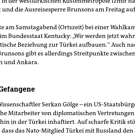
t in der westtürkischen Küstenmetropole Izmir ha
 und die Ausreisesperre Brunsons am Freitag au
e am Samstagabend (Ortszeit) bei einer Wahlkam
m Bundesstaat Kentucky: „Wir werden jetzt wahr
stische Beziehung zur Türkei aufbauen.“ Auch na
runsons gibt es allerdings Streitpunkte zwische
n und Ankara.
 Gefangene
issenschaftler Serkan Gölge – ein US-Staatsbürg
he Mitarbeiter von diplomatischen Vertretungen
hin in der Türkei inhaftiert. Auf scharfe Kritik st
dass das Nato-Mitglied Türkei mit Russland den