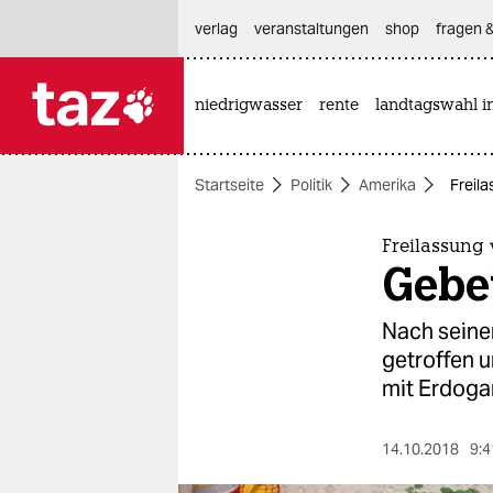
hautnavigation anspringen
hauptinhalt anspringen
footer anspringen
verlag
veranstaltungen
shop
fragen &
niedrigwasser
rente
landtagswahl i

taz zahl ich
taz zahl ich
Startseite
Politik
Amerika
Freila
themen
politik
Freilassung
Gebet
öko
Nach seine
gesellschaft
getroffen 
mit Erdoga
kultur
sport
14.10.2018
9:4