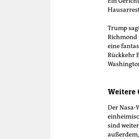
Ein Gerich
Hausarrest
Trump sagt
Richmond i
eine fanta
Rückkehr B
Washingto
Weitere
Der Nasa-W
einheimisc
sind weiter
außerdem, 