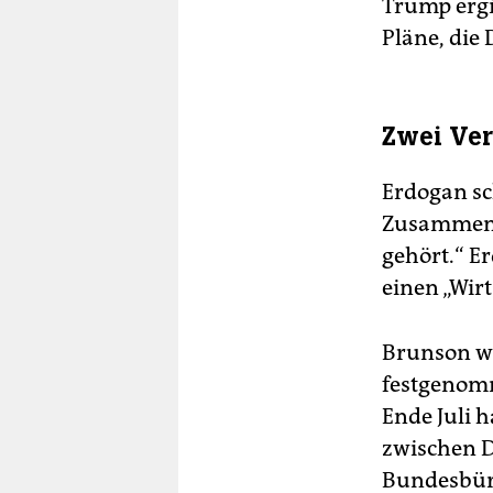
Trump ergi
Pläne, die 
Zwei Ve
Erdogan sc
Zusammenar
gehört.“ E
einen „Wir
Brunson wa
festgenom
Ende Juli 
zwischen D
Bundesbürg