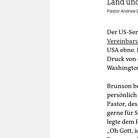
Land und 
Pastor Andrew 
Der US-Se
Vereinbar
USA ebne. 
Druck von 
Washington
Brunson be
persönlich 
Pastor, de
gerne für 
legte dem P
„Oh Gott, i