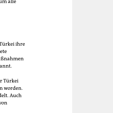
um alle
Türkei ihre
ete
fmaßnahmen
annt.
r Türkei
n worden.
delt. Auch
 von