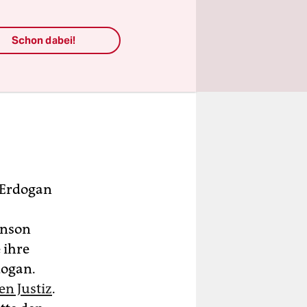
Schon dabei!
 Erdogan
unson
 ihre
dogan.
en Justiz
.