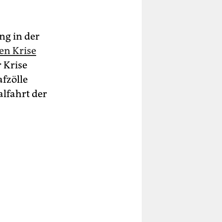
ng in der
en Krise
 Krise
fzölle
alfahrt der