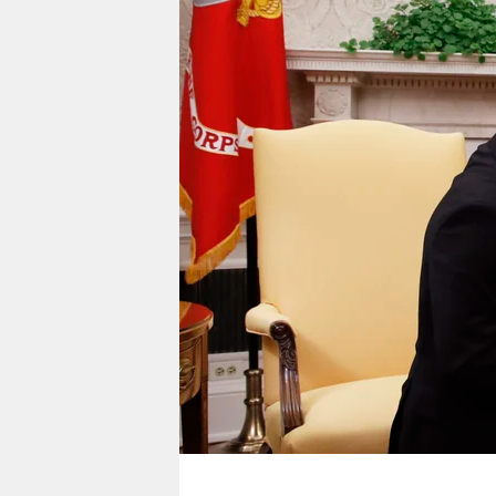
berlin
nord
wahrheit
verlag
verlag
veranstaltungen
shop
fragen & hilfe
unterstützen
abo
genossenschaft