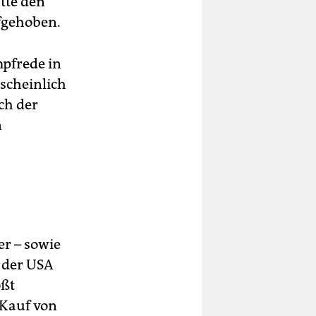
tte den
fgehoben.
pfrede in
scheinlich
ch der
n
er – sowie
 der USA
ößt
 Kauf von