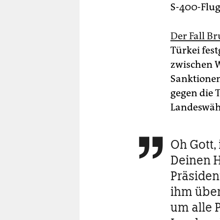
S-400-Flug
Der Fall B
Türkei fes
zwischen W
Sanktionen
gegen die 
Landeswähr
Oh Gott, 

Deinen H
Präsiden
ihm über
um alle P