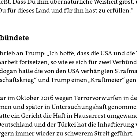
eßt. Dass Du ihm übernatürliche Weisheit gibst, 
Du für dieses Land und für ihn hast zu erfüllen.“
rbündete
hrieb an Trump: „Ich hoffe, dass die USA und die 
beit fortsetzen, so wie es sich für zwei Verbünd
rdogan hatte die von den USA verhängten Stra
tschaftskrieg“ und Trump einen „Kraftmeier“ gen
r im Oktober 2016 wegen Terrorvorwürfen in de
men und später in Untersuchungshaft genomme
hatte ein Gericht die Haft in Hausarrest umgewan
eutschland und der Türkei hat die Inhaftierung
ern immer wieder zu schwerem Streit geführt.