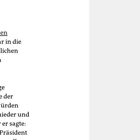
men
r in die
tlichen
n
ge
e der
 würden
nieder und
 er sagte:
 Präsident