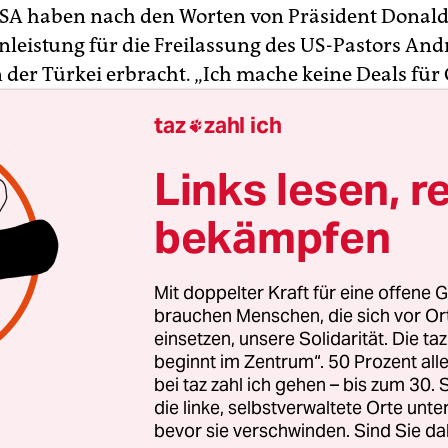
USA haben nach den Worten von Präsident Donal
nleistung für die Freilassung des US-Pastors An
der Türkei erbracht. „Ich mache keine Deals für 
mp auf Twitter. „Es wurde kein Deal mit der Türk
taz
zahl ich

g und Rückkehr von Pastor Andrew Brunson gem
Links lesen, r
 Empfang Brunsons im Weißen Haus am Samstag
 mehrfach beim türkischen Präsidenten Recep T
bekämpfen
Ich möchte Präsident Erdogan dafür danken, das
sagte er. „Es war nicht leicht, und es war für ihn 
Mit doppelter Kraft für eine offene G
brauchen Menschen, die sich vor O
einsetzen, unsere Solidarität. Die ta
beginnt im Zentrum“. 50 Prozent a
bei taz zahl ich gehen – bis zum 30
die linke, selbstverwaltete Orte unte
bevor sie verschwinden. Sind Sie da