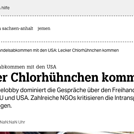
 hilfe
n sachsen-anhalt
jemen
andelsabkommen mit den USA: Lecker Chlorhühnchen kommen
sabkommen mit den USA
er Chlorhühnchen kom
rielobby dominiert die Gespräche über den Freihan
 und USA. Zahlreiche NGOs kritisieren die Intran
gen.
NaN:NaN Uhr