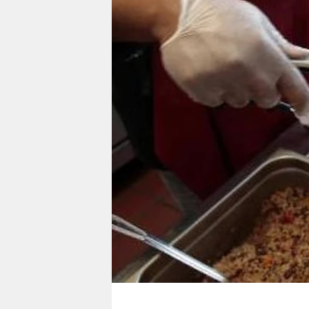
berlin
nord
wahrheit
verlag
verlag
veranstaltungen
shop
fragen & hilfe
unterstützen
abo
genossenschaft