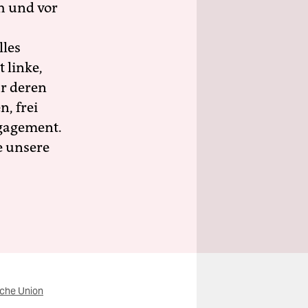
h und vor
lles
 linke,
ür deren
n, frei
ngagement.
e unsere
che Union