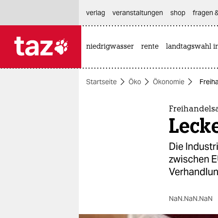
hautnavigation anspringen
hauptinhalt anspringen
footer anspringen
verlag
veranstaltungen
shop
fragen &
niedrigwasser
rente
landtagswahl i

taz zahl ich
taz zahl ich
Startseite
Öko
Ökonomie
Freih
themen
politik
Freihandel
Leck
öko
Die Indust
gesellschaft
zwischen EU
Verhandlun
kultur
sport
NaN.NaN.NaN