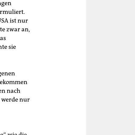
ngen
ormuliert.
SA ist nur
te zwar an,
as
te sie
ngenen
h gekommen
en nach
 werde nur
“, wie die