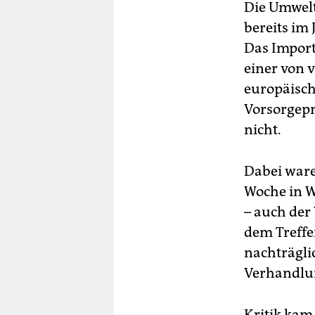
Die Umwelt
bereits im 
Das Import
einer von 
europäisc
Vorsorgepr
nicht.
Dabei ware
Woche in W
– auch der
dem Treffe
nachträgli
Verhandlung
Kritik kam