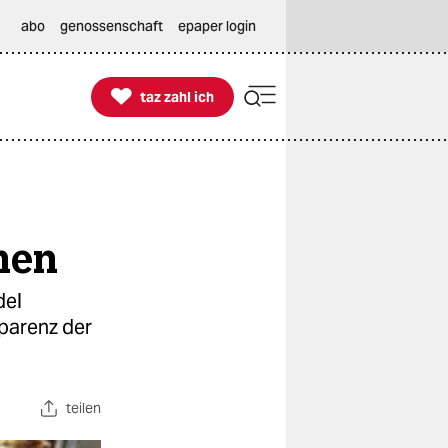
abo
genossenschaft
epaper login

taz zahl ich
taz zahl ich
men
del
sparenz der
teilen