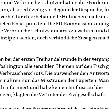
- und Verbraucherschützer hatten ihre Forderu
Juni, also rechtzeitig vor Beginn der Gespräche, f
verbot für chlorbehandelte Hühnchen made in U
vielen Knackpunkten. Die EU-Kommission kündig
he Verbraucherschutzstandards zu wahren und d
inzip zu achten, doch verbindliche Zusagen mach
n bei der ersten Freihandelsrunde in der verga
ashington alle sensiblen Themen auf den Tisc
 Verbraucherschutz. Die ausweichenden Antwort
n nähren nun das Misstrauen der Experten. Man
ch informiert und habe keinen Einfluss auf die
en, klagten die Vertreter der Zivilgesellschaft.
 auch aus dem Europaparlament. Es sei „eine Farce