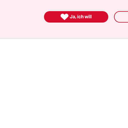
be sich die Sorgen der NGO-Vertreter zwar angeh
edoch nur ausweichend geantwortet.

Ja, ich will