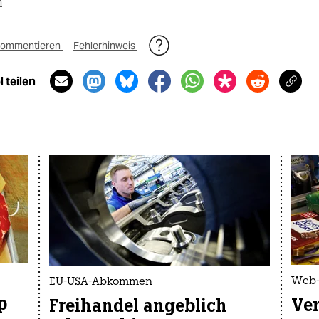
n
ommentieren
Fehlerhinweis
 teilen
Web-P
EU-USA-Abkommen
p
Ver
Freihandel angeblich