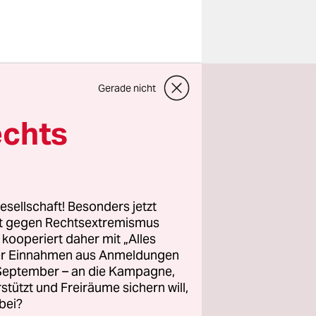
 freut
Gerade nicht
 die EU-
echts
nem ersten
fter und
re die
 bereit.
esellschaft! Besonders jetzt
gte Jürgen
rt gegen Rechtsextremismus
z kooperiert daher mit „Alles
ller Einnahmen aus Anmeldungen
. September – an die Kampagne,
als 150
rstützt und Freiräume sichern will,
bei?
fen. Die