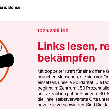
Eric Bonse
az
| Vergesst Prism und die Internetüberwachung,
taz
zahl ich

neue Wachstumschancen: Unter diesem Motto hat
n eine Charmeoffensive zu dem umstrittenen
Links lesen, r
sabkommen mit den USA gestartet. Doch nach ei
bekämpfen
 Brüssel zeigten sich Umweltschützer, Gewerkscha
chtler unzufrieden: Die Industrielobby dominie
e EU sei nicht zu Garantien im Verbraucherschutz
Mit doppelter Kraft für eine offene G
hühnchenstreit ist noch lange nicht gegessen“, sa
brauchen Menschen, die sich vor O
einsetzen, unsere Solidarität. Die ta
n Greenpeace.
beginnt im Zentrum“. 50 Prozent a
bei taz zahl ich gehen – bis zum 30
gabend hatte sich die EU-Kommission mit mehr 
die linke, selbstverwaltete Orte unte
bevor sie verschwinden. Sind Sie da
 von Nichtregierungsorganisationen (NGO) getrof