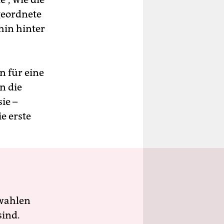
geordnete
hin hinter
 für eine
n die
ie –
ie erste
wahlen
sind.