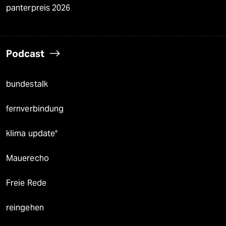
panterpreis 2026
Podcast
bundestalk
fernverbindung
klima update°
Mauerecho
Freie Rede
reingehen