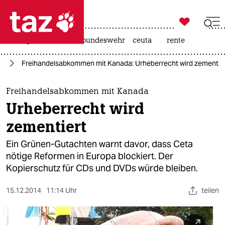

taz zahl ich
niedrigwasser
afd
bundeswehr
ceuta
rente

taz zahl ich
ht
Freihandelsabkommen mit Kanada: Urheberrecht wird zementie
taz zahl ich
themen
Freihandelsabkommen mit Kanada
Urheberrecht wird
politik
zementiert
öko
Ein Grünen-Gutachten warnt davor, dass Ceta
nötige Reformen in Europa blockiert. Der
gesellschaft
Kopierschutz für CDs und DVDs würde bleiben.
kultur
15.12.2014
11:14 Uhr
teilen
sport