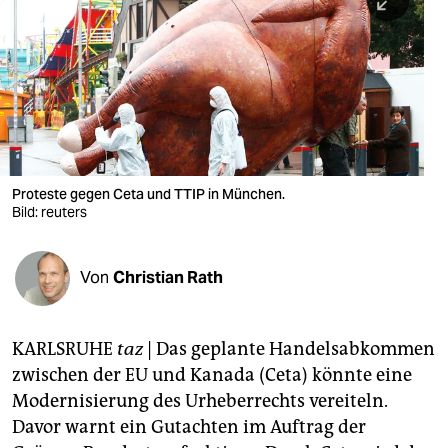
berlin
nord
wahrheit
verlag
verlag
Proteste gegen Ceta und TTIP in München.
Bild: reuters
veranstaltungen
shop
Von
Christian Rath
fragen & hilfe
unterstützen
KARLSRUHE
taz
| Das geplante Handelsabkommen
zwischen der EU und Kanada (Ceta) könnte eine
abo
Modernisierung des Urheberrechts vereiteln.
genossenschaft
Davor warnt ein Gutachten im Auftrag der