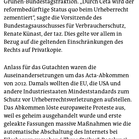
Grünen-Bundestagsfraktion. „Durch Ceta wird der
epaper login
reformbedürftige Status quo beim Urheberrecht
zementiert“, sagte die Vorsitzende des
Bundestagsausschusses für Verbraucherschutz,
Renate Künast, der taz. Dies gelte vor allem in
Bezug auf die geltenden Einschränkungen des
Rechts auf Privatkopie.
Anlass für das Gutachten waren die
Auseinandersetzungen um das Acta-Abkommen
von 2012. Damals wollten die EU, die USA und
andere Industriestaaten Mindeststandards zum
Schutz vor Urheberrechtsverletzungen aufstellen.
Das Abkommen löste europaweite Proteste aus,
weil es geheim ausgehandelt wurde und erste
geleakte Fassungen massive Maßnahmen wie die
automatische Abschaltung des Internets bei