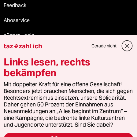
Feedback
Aboservice
ePaper Login
taz
zahl ich
Gerade nicht

Downloads für Abonnierende
Links lesen, rechts
bekämpfen
© 2026 taz Verlags und Vertriebs GmbH
Mit doppelter Kraft für eine offene Gesellschaft!
Alle Rechte vorbehalten. Bei rechtlichen Fragen oder für Genehmigungen
wenden Sie sich bitte an
lizenzen@taz.de
Besonders jetzt brauchen Menschen, die sich gegen
Rechtsextremismus einsetzen, unsere Solidarität.
Daher gehen 50 Prozent der Einnahmen aus
Feedback
Redaktionsstatut
Kommune-Richtlinien
KI-
Neuanmeldungen an „Alles beginnt im Zentrum“ –
eine Kampagne, die bedrohte linke Kulturzentren
Leitlinie
Informant
Datenschutz
Impressum
AGB
und Jugendorte unterstützt. Sind Sie dabei?