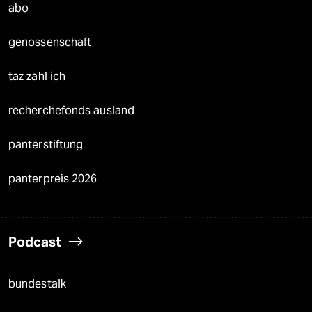
abo
genossenschaft
taz zahl ich
recherchefonds ausland
panterstiftung
panterpreis 2026
Podcast
bundestalk