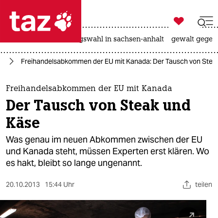

taz zahl ich
hitze
surfen
landtagswahl in sachsen-anhalt
gewalt gegen

taz zahl ich
ie
Freihandelsabkommen der EU mit Kanada: Der Tausch von Stea
taz zahl ich
themen
Freihandelsabkommen der EU mit Kanada
Der Tausch von Steak und
politik
Käse
öko
Was genau im neuen Abkommen zwischen der EU
und Kanada steht, müssen Experten erst klären. Wo
gesellschaft
es hakt, bleibt so lange ungenannt.
kultur
20.10.2013
15:44 Uhr
teilen
sport