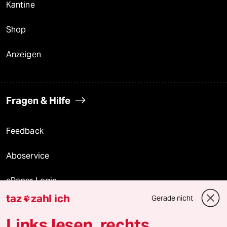
Kantine
Shop
Anzeigen
Fragen & Hilfe
Feedback
Aboservice
ePaper Login
taz
zahl ich
Gerade nicht

Downloads für Abonnierende
Links lesen, rechts