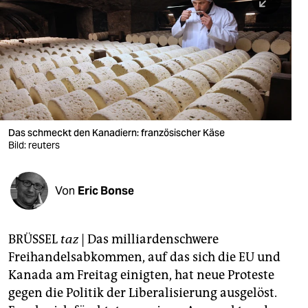
berlin
nord
wahrheit
verlag
verlag
Das schmeckt den Kanadiern: französischer Käse
Bild: reuters
veranstaltungen
shop
Von
Eric Bonse
fragen & hilfe
unterstützen
BRÜSSEL
taz
| Das milliardenschwere
Freihandelsabkommen, auf das sich die EU und
abo
Kanada am Freitag einigten, hat neue Proteste
genossenschaft
gegen die Politik der Liberalisierung ausgelöst.