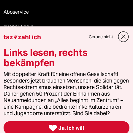
Aboservice
ePaper Login
taz
zahl ich
Gerade nicht

Downloads für Abonnierende
Links lesen, rechts
bekämpfen
© 2026 taz Verlags und Vertriebs GmbH
Mit doppelter Kraft für eine offene Gesellschaft!
Alle Rechte vorbehalten. Bei rechtlichen Fragen oder für Genehmigungen
wenden Sie sich bitte an
lizenzen@taz.de
Besonders jetzt brauchen Menschen, die sich gegen
Rechtsextremismus einsetzen, unsere Solidarität.
Daher gehen 50 Prozent der Einnahmen aus
Feedback
Redaktionsstatut
Kommune-Richtlinien
KI-
Neuanmeldungen an „Alles beginnt im Zentrum“ –
eine Kampagne, die bedrohte linke Kulturzentren
Leitlinie
Informant
Datenschutz
Impressum
AGB
und Jugendorte unterstützt. Sind Sie dabei?
Seitenwende
Einwilligungen widerrufen (Ads)

Ja, ich will