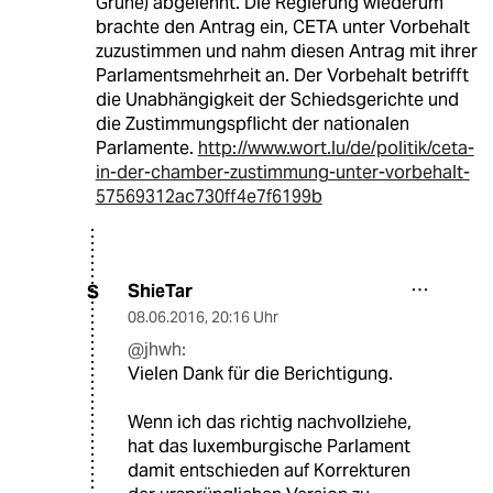
Grüne) abgelehnt. Die Regierung wiederum
brachte den Antrag ein, CETA unter Vorbehalt
zuzustimmen und nahm diesen Antrag mit ihrer
Parlamentsmehrheit an. Der Vorbehalt betrifft
die Unabhängigkeit der Schiedsgerichte und
die Zustimmungspflicht der nationalen
Parlamente.
http://www.wort.lu/de/politik/ceta-
in-der-chamber-zustimmung-unter-vorbehalt-
57569312ac730ff4e7f6199b
ShieTar
S
08.06.2016
,
20:16 Uhr
@jhwh:
Vielen Dank für die Berichtigung.
Wenn ich das richtig nachvollziehe,
hat das luxemburgische Parlament
damit entschieden auf Korrekturen