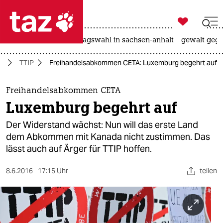

taz zahl ich
nahost-konflikt
landtagswahl in sachsen-anhalt
gewalt gege

taz zahl ich
e
TTIP
Freihandelsabkommen CETA: Luxemburg begehrt auf
taz zahl ich
themen
Freihandelsabkommen CETA
Luxemburg begehrt auf
politik
Der Widerstand wächst: Nun will das erste Land
öko
dem Abkommen mit Kanada nicht zustimmen. Das
lässt auch auf Ärger für TTIP hoffen.
gesellschaft
8.6.2016
17:15 Uhr
teilen
kultur
sport