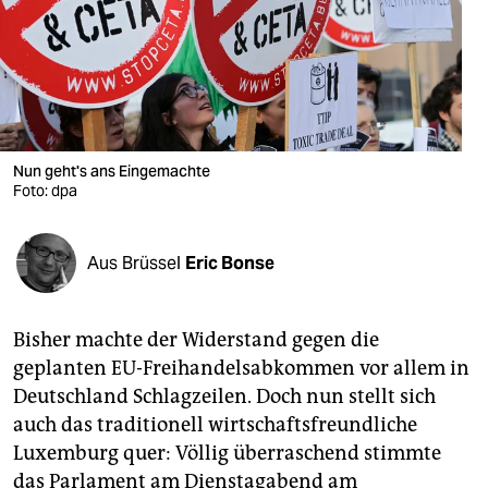
berlin
nord
wahrheit
verlag
Nun geht's ans Eingemachte
verlag
Foto: dpa
veranstaltungen
Aus Brüssel
Eric Bonse
shop
fragen & hilfe
Bisher machte der Widerstand gegen die
unterstützen
geplanten EU-Freihandelsabkommen vor allem in
Deutschland Schlagzeilen. Doch nun stellt sich
abo
auch das traditionell wirtschaftsfreundliche
genossenschaft
Luxemburg quer: Völlig überraschend stimmte
das Parlament am Dienstagabend am