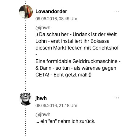
Lowandorder
09.06.2016
,
08:49 Uhr
@jhwh:
;) Da schau her - Undank ist der Welt
Lohn - erst installiert ihr Bokassa
diesem Marktflecken mit Gerichtshof
-
Eine formidable Gelddruckmaschine -
& Dann - so tun - als wärense gegen
CETA! - Echt getzt mal!;()
jhwh
08.06.2016
,
21:18 Uhr
@jhwh:
... ein "en" nehm ich zurück.