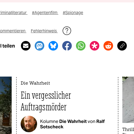
iminalliteratur
#Agentenfilm
#Spionage
ommentieren
Fehlerhinweis
 teilen
Die Wahrheit
Ein vergesslicher
Auftragsmörder
Kolumne
Die Wahrheit
von
Ralf
Sotscheck
Thril