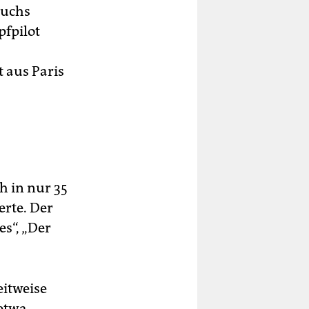
wuchs
pfpilot
 aus Paris
h in nur 35
erte. Der
s“, „Der
eitweise
 etwa