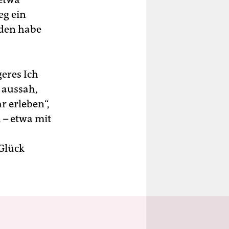
eg ein
sden habe
geres Ich
 aussah,
r erleben“,
 – etwa mit
 Glück