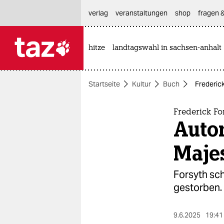
hautnavigation anspringen
hauptinhalt anspringen
footer anspringen
verlag
veranstaltungen
shop
fragen &
hitze
landtagswahl in sachsen-anhalt

taz zahl ich
taz zahl ich
Startseite
Kultur
Buch
Frederick
themen
politik
Frederick Fo
Autor
öko
Maje
gesellschaft
Forsyth sch
kultur
gestorben. 
sport
9.6.2025
19:41