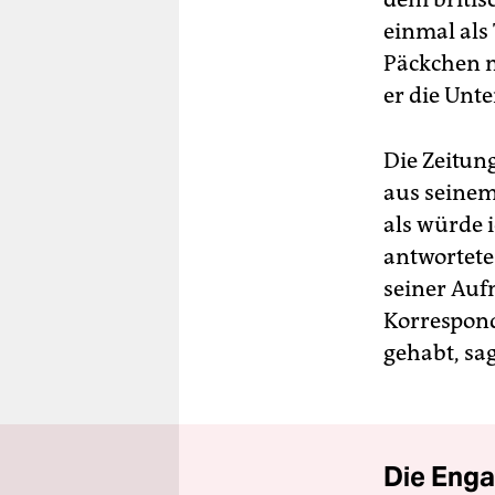
einmal als
Päckchen m
er die Unt
Die Zeitung
aus seinem
als würde 
antwortete
seiner Aufn
Korrespond
gehabt, sag
Die Enga