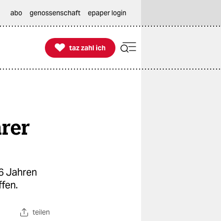
abo
genossenschaft
epaper login

taz zahl ich
taz zahl ich
hrer
86 Jahren
fen.​
teilen