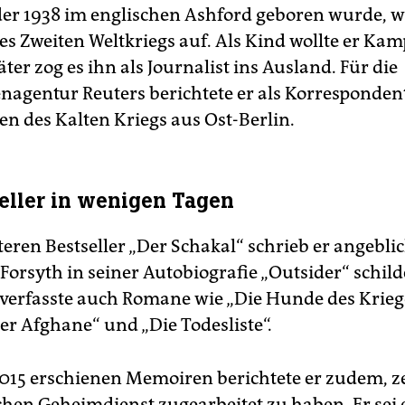
 der 1938 im englischen Ashford geboren wurde, 
s Zweiten Weltkriegs auf. Als Kind wollte er Kam
ter zog es ihn als Journalist ins Ausland. Für die
nagentur Reuters berichtete er als Korrespondent
en des Kalten Kriegs aus Ost-Berlin.
seller in wenigen Tagen
eren Bestseller „Der Schakal“ schrieb er angeblic
Forsyth in seiner Autobiografie „Outsider“ schild
verfasste auch Romane wie „Die Hunde des Kriege
er Afghane“ und „Die Todesliste“.
2015 erschienen Memoiren berichtete er zudem, z
chen Geheimdienst zugearbeitet zu haben. Er sei