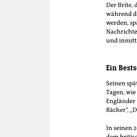
Der Brite,
während de
werden, spä
Nachrichte
und inmitt
Ein Best
Seinen spät
Tagen, wie 
Engländer 
Rächer“, „D
In seinen 
dem britis