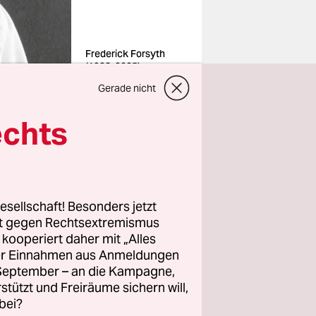
Frederick Forsyth
(1938-2025)
Foto: Britta Gürke/dpa
Gerade nicht
echts
er Autor von
m Montag
entur der
beitete
ter Romane,
esellschaft! Besonders jetzt
rt gegen Rechtsextremismus
z kooperiert daher mit „Alles
ller Einnahmen aus Anmeldungen
 auf den
. September – an die Kampagne,
rstützt und Freiräume sichern will,
e wurde in
bei?