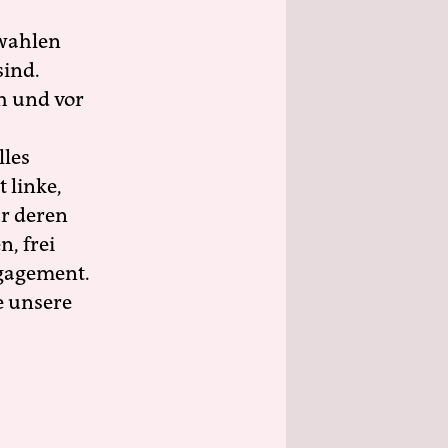
wahlen
sind.
h und vor
lles
 linke,
ür deren
n, frei
ngagement.
e unsere