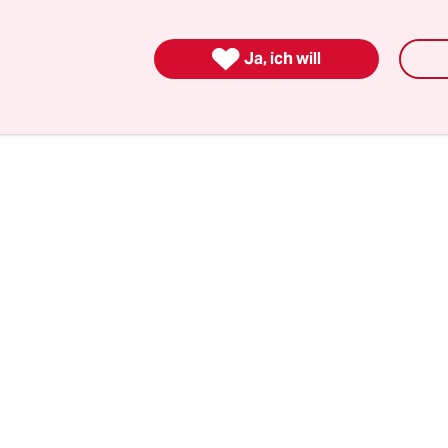
ger Actionfilm. Das Werk mit Schauspieler Bruce 
er eher lose auf Forsyths Original.

Ja, ich will