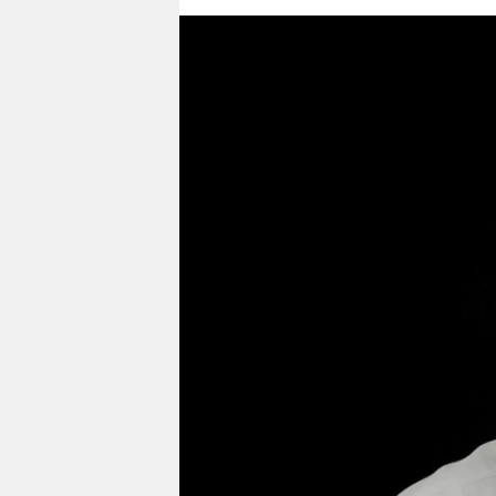
berlin
nord
wahrheit
verlag
verlag
veranstaltungen
shop
fragen & hilfe
unterstützen
abo
genossenschaft