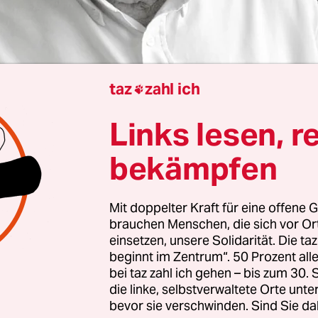
taz
zahl ich

Links lesen, r
ritische Schriftsteller Frederick Forsyth ist tot. D
wie „Der Schakal“ und „Die Akte Odessa“ starb a
bekämpfen
r Krankheit im Alter von 86 Jahren, wie seine Ag
nagentur PA sowie der BBC bestätigte. Forsyth ar
hre als Auslandskorrespondent und schrieb spä
Mit doppelter Kraft für eine offene G
brauchen Menschen, die sich vor O
er Geheimdienstwelt spielen ließ.
einsetzen, unsere Solidarität. Die ta
beginnt im Zentrum“. 50 Prozent a
r Roman „Der Schakal“ erzählt von einem Attentat
bei taz zahl ich gehen – bis zum 30
die linke, selbstverwaltete Orte unte
hen Präsidenten Charles de Gaulle. Die Geschicht
bevor sie verschwinden. Sind Sie da
n verfilmt. In den 1990ern erschien ebenfalls ein