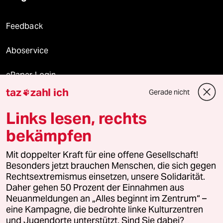
Feedback
Aboservice
ePaper Login
taz
zahl ich
Gerade nicht

Downloads für Abonnierende
Links lesen, rechts
bekämpfen
© 2026 taz Verlags und Vertriebs GmbH
Alle Rechte vorbehalten. Bei rechtlichen Fragen oder für Genehmigungen
Mit doppelter Kraft für eine offene Gesellschaft!
wenden Sie sich bitte an
lizenzen@taz.de
Besonders jetzt brauchen Menschen, die sich gegen
Rechtsextremismus einsetzen, unsere Solidarität.
Daher gehen 50 Prozent der Einnahmen aus
Feedback
Redaktionsstatut
Kommune-Richtlinien
KI-
Neuanmeldungen an „Alles beginnt im Zentrum“ –
eine Kampagne, die bedrohte linke Kulturzentren
Leitlinie
Informant
Datenschutz
Impressum
AGB
und Jugendorte unterstützt. Sind Sie dabei?