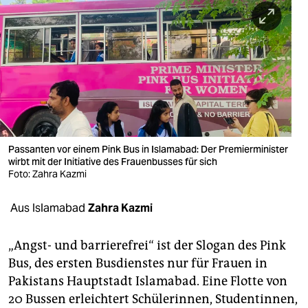
berlin
nord
wahrheit
verlag
verlag
veranstaltungen
Passanten vor einem Pink Bus in Islamabad: Der Premierminister
wirbt mit der Initiative des Frauenbusses für sich
shop
Foto: Zahra Kazmi
fragen & hilfe
Aus Islamabad
Zahra Kazmi
unterstützen
„Angst- und barrierefrei“ ist der Slogan des Pink
abo
Bus, des ersten Busdienstes nur für Frauen in
Pakistans Hauptstadt Islamabad. Eine Flotte von
genossenschaft
20 Bussen erleichtert Schülerinnen, Studentinnen,