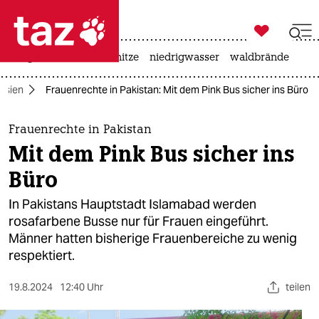

taz zahl ich
krieg in der ukraine
hitze
niedrigwasser
waldbrände

taz zahl ich
Asien
Frauenrechte in Pakistan: Mit dem Pink Bus sicher ins Büro ​
taz zahl ich
themen
Frauenrechte in Pakistan
Mit dem Pink Bus sicher ins
politik
Büro ​
öko
In Pakistans Hauptstadt Islamabad werden
rosafarbene Busse nur für Frauen eingeführt.
gesellschaft
Männer hatten bisherige Frauenbereiche zu wenig
respektiert​.
kultur
sport
19.8.2024
12:40 Uhr
teilen