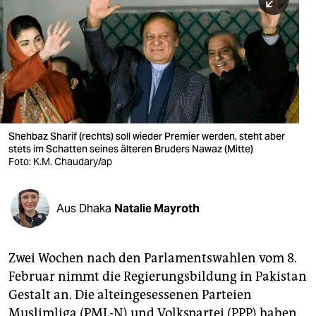
berlin
nord
wahrheit
verlag
verlag
Shehbaz Sharif (rechts) soll wieder Premier werden, steht aber
stets im Schatten seines älteren Bruders Nawaz (Mitte)
veranstaltungen
Foto: K.M. Chaudary/ap
shop
fragen & hilfe
Aus Dhaka
Natalie Mayroth
unterstützen
Zwei Wochen nach den Parlamentswahlen vom 8.
abo
Februar nimmt die Regierungsbildung in Pakistan
genossenschaft
Gestalt an. Die alteingesessenen Parteien
Muslimliga (PML-N) und Volkspartei (PPP) haben