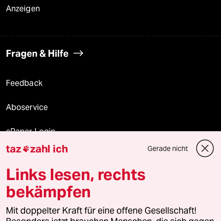
Anzeigen
Fragen & Hilfe
Feedback
Aboservice
ePaper Login
taz
zahl ich
Gerade nicht

Downloads für Abonnierende
Links lesen, rechts
bekämpfen
© 2026 taz Verlags und Vertriebs GmbH
Alle Rechte vorbehalten. Bei rechtlichen Fragen oder für Genehmigungen
Mit doppelter Kraft für eine offene Gesellschaft!
wenden Sie sich bitte an
lizenzen@taz.de