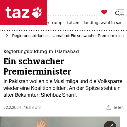

taz zahl ich
bergsteigen
usa unter trump
katzen
landtagswahl in sachs

taz zahl ich
en
Regierungsbildung in Islamabad: Ein schwacher Premierminister
taz zahl ich
themen
Regierungsbildung in Islamabad
Ein schwacher
politik
Premierminister
öko
In Pakistan wollen die Muslimliga und die Volkspartei
wieder eine Koalition bilden. An der Spitze steht ein
gesellschaft
alter Bekannter: Shehbaz Sharif.
kultur
22.2.2024
16:53 Uhr
teilen
sport