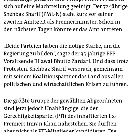
epaper login
sich auf eine Machtteilung geeinigt. Der 72-jährige
Shehbaz Sharif (PML-N) steht kurz vor seiner
zweiten Amtszeit als Premierminister. Schon in
den nächsten Tagen könnte er das Amt antreten.
„Beide Parteien haben die nötige Stärke, um die
Regierung zu bilden“, sagte der 35-jährige PPP-
Vorsitzende Bilawal Bhutto Zardari. Und dass trotz
Protesten.
Shehbaz Sharif versprach
, gemeinsam
mit seinem Koalitionspartner das Land aus allen
politischen und wirtschaftlichen Krisen zu führen.
Die größte Gruppe der gewählten Abgeordneten
sind jetzt jedoch Unabhängige, die der
Gerechtigkeitspartei (PTI) des inhaftierten Ex-
Premiers Imran Khan nahestehen. Sie durften
aber nicht als PTI-Mitglieder kandidieren. Die