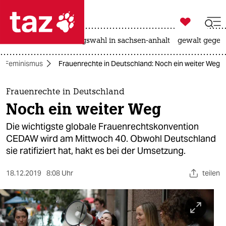

taz zahl ich
hitze
surfen
landtagswahl in sachsen-anhalt
gewalt gegen

taz zahl ich
Feminismus
Frauenrechte in Deutschland: Noch ein weiter Weg
taz zahl ich
themen
Frauenrechte in Deutschland
Noch ein weiter Weg
politik
Die wichtigste globale Frauenrechtskonvention
öko
CEDAW wird am Mittwoch 40. Obwohl Deutschland
sie ratifiziert hat, hakt es bei der Umsetzung.
gesellschaft
18.12.2019
8:08 Uhr
teilen
kultur
sport