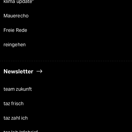
klima update°
Mauerecho
Freie Rede
reingehen
Newsletter
team zukunft
taz frisch
taz zahl ich