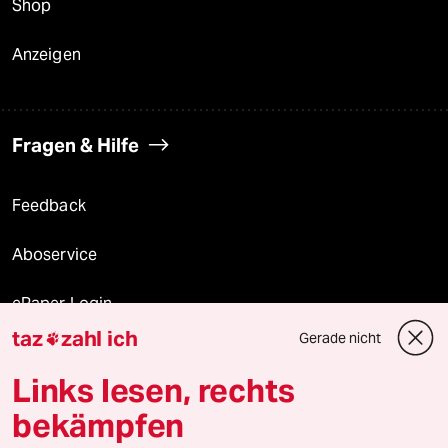
Shop
Anzeigen
Fragen & Hilfe
Feedback
Aboservice
ePaper Login
taz
zahl ich
Gerade nicht

Downloads für Abonnierende
Links lesen, rechts
bekämpfen
© 2026 taz Verlags und Vertriebs GmbH