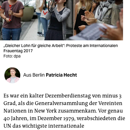
berlin
nord
wahrheit
verlag
„Gleicher Lohn für gleiche Arbeit“: Proteste am Internationalen
Frauentag 2017
verlag
Foto: dpa
veranstaltungen
shop
Aus Berlin
Patricia Hecht
fragen & hilfe
Es war ein kalter Dezemberdienstag von minus 3
unterstützen
Grad, als die Generalversammlung der Vereinten
abo
Nationen in New York zusammenkam. Vor genau
40 Jahren, im Dezember 1979, verabschiedeten die
genossenschaft
UN das wichtigste internationale