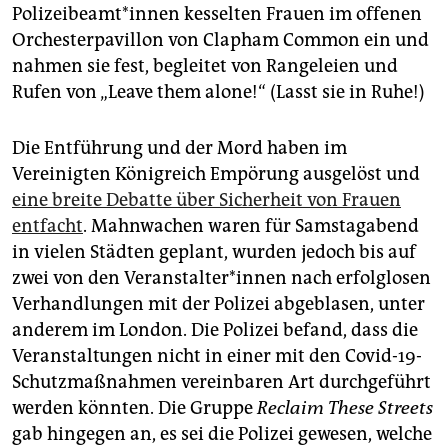
Po­li­zei­be­am­t*in­nen kesselten Frauen im offenen
Orchesterpavillon von Clapham Common ein und
nahmen sie fest, begleitet von Rangeleien und
Rufen von „Leave them alone!“ (Lasst sie in Ruhe!)
Die Entführung und der Mord haben im
Vereinigten Königreich Empörung ausgelöst und
eine breite Debatte über Sicherheit von Frauen
entfacht
. Mahnwachen waren für Samstagabend
in vielen Städten geplant, wurden jedoch bis auf
zwei von den Ver­an­stal­te­r*in­nen nach erfolglosen
Verhandlungen mit der Polizei abgeblasen, unter
anderem im London. Die Polizei befand, dass die
Veranstaltungen nicht in einer mit den Covid-19-
Schutzmaßnahmen vereinbaren Art durchgeführt
werden könnten. Die Gruppe
Reclaim These Streets
gab hingegen an, es sei die Polizei gewesen, welche