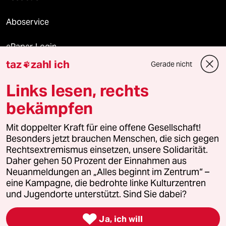
Aboservice
ePaper Login
taz
zahl ich
Gerade nicht

Downloads für Abonnierende
Links lesen, rechts
bekämpfen
© 2026 taz Verlags und Vertriebs GmbH
Mit doppelter Kraft für eine offene Gesellschaft!
Alle Rechte vorbehalten. Bei rechtlichen Fragen oder für Genehmigungen
wenden Sie sich bitte an
lizenzen@taz.de
Besonders jetzt brauchen Menschen, die sich gegen
Rechtsextremismus einsetzen, unsere Solidarität.
Daher gehen 50 Prozent der Einnahmen aus
Feedback
Redaktionsstatut
Kommune-Richtlinien
KI-
Neuanmeldungen an „Alles beginnt im Zentrum“ –
eine Kampagne, die bedrohte linke Kulturzentren
Leitlinie
Informant
Datenschutz
Impressum
AGB
und Jugendorte unterstützt. Sind Sie dabei?
Seitenwende
Einwilligungen widerrufen (Ads)

Ja, ich will