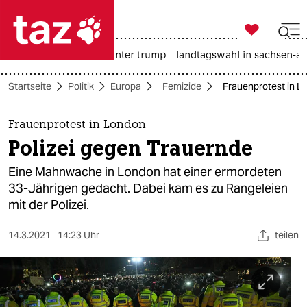

taz zahl ich
nahost-konflikt
usa unter trump
landtagswahl in sachsen-an

taz zahl ich
Startseite
Politik
Europa
Femizide
Frauenprotest in L
taz zahl ich
themen
Frauenprotest in London
Polizei gegen Trauernde
politik
Eine Mahnwache in London hat einer ermordeten
öko
33-Jährigen gedacht. Dabei kam es zu Rangeleien
mit der Polizei.
gesellschaft
14.3.2021
14:23 Uhr
teilen
kultur
sport