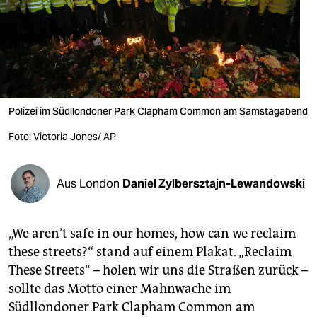
berlin
nord
wahrheit
verlag
Polizei im Südllondoner Park Clapham Common am Samstagabend
verlag
Foto: Victoria Jones/ AP
veranstaltungen
shop
Aus London
Daniel Zylbersztajn-Lewandowski
fragen & hilfe
„We aren’t safe in our homes, how can we reclaim
unterstützen
these streets?“ stand auf einem Plakat. „Reclaim
abo
These Streets“ – holen wir uns die Straßen zurück –
sollte das Motto einer Mahnwache im
genossenschaft
Südllondoner Park Clapham Common am