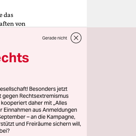
e das
aften von
 steigt die
Gerade nicht
chen
ia Sasic
echts
hiedlichen
ört die
bestritten
esellschaft! Besonders jetzt
rt gegen Rechtsextremismus
z kooperiert daher mit „Alles
ller Einnahmen aus Anmeldungen
dee,
. September – an die Kampagne,
ekretär
rstützt und Freiräume sichern will,
 das allein
bei?