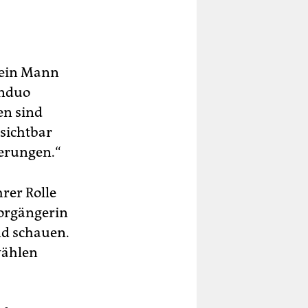
 ein Mann
enduo
en sind
 sichtbar
derungen.“
hrer Rolle
Vorgängerin
nd schauen.
wählen