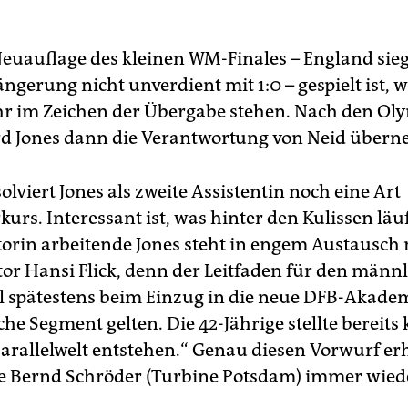
euauflage des kleinen WM-Finales – England sie
ängerung nicht unverdient mit 1:0 – gespielt ist, 
hr im Zeichen der Übergabe stehen. Nach den Ol
rd Jones dann die Verantwortung von Neid über
olviert Jones als zweite Assistentin noch eine Art
rs. Interessant ist, was hinter den Kulissen läuft
orin arbeitende Jones steht in engem Austausch 
tor Hansi Flick, denn der Leitfaden für den männ
ll spätestens beim Einzug in die neue DFB-Akade
che Segment gelten. Die 42-Jährige stellte bereits k
 Parallelwelt entstehen.“ Genau diesen Vorwurf e
ie Bernd Schröder (Turbine Potsdam) immer wied