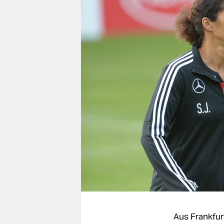
berlin
nord
wahrheit
verlag
verlag
veranstaltungen
shop
fragen & hilfe
unterstützen
abo
genossenschaft
Aus Frankfu