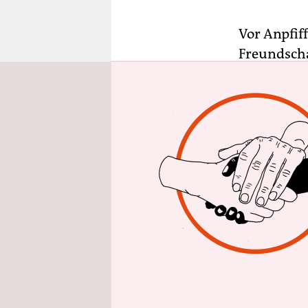
epaper login
Vor Anpfif
Freundscha
Deutschlan
wohl größt
Frauenfußb
große Blum
Motiven na
Aufmerksam
Nationalsp
haben.
Vor einem 
Gedenkkapp
Helmut San