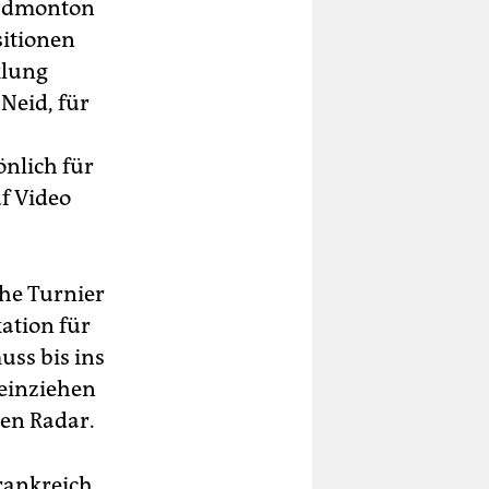
n Edmonton
itionen
klung
Neid, für
önlich für
uf Video
he Turnier
kation für
uss bis ins
 einziehen
hen Radar.
rankreich