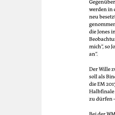
Gegenüber 
werden in 
neu besetz
genommen, 
die Jones 
Beobachtung
mich“, so J
an“.
Der Wille 
soll als Bi
die EM 201
Halbfinale
zu dürfen 
Bei der WM