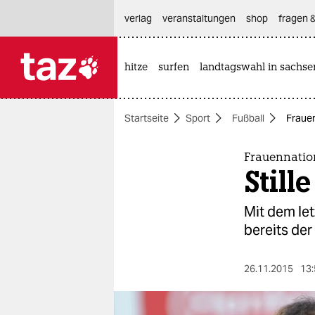
hautnavigation anspringen
hauptinhalt anspringen
footer anspringen
verlag
veranstaltungen
shop
fragen &
hitze
surfen
landtagswahl in sachse

taz zahl ich
taz zahl ich
Startseite
Sport
Fußball
Frauen
themen
politik
Frauennation
Stil
öko
Mit dem le
gesellschaft
bereits de
kultur
26.11.2015
13:
sport