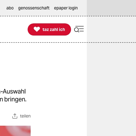
abo
genossenschaft
epaper login

taz zahl ich
taz zahl ich
en-Auswahl
n bringen.
teilen