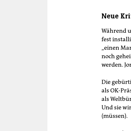
Neue Kri
Während un
fest instal
„einen Man
noch gehei
werden. Jo
Die gebürti
als OK-Prä
als Weltbü
Und sie wi
(müssen).