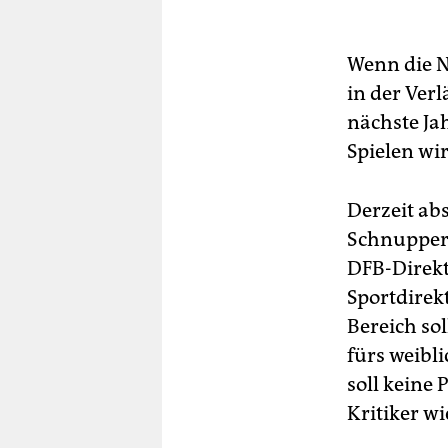
Wenn die N
in der Verl
nächste Ja
Spielen wi
Derzeit abs
Schnupperku
DFB-Direkt
Sportdirek
Bereich so
fürs weibli
soll keine
Kritiker w