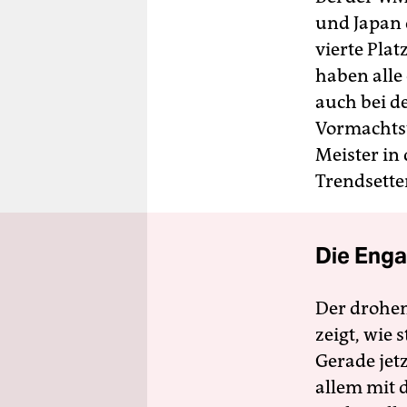
und Japan 
vierte Plat
haben alle
auch bei d
Vormachtst
Meister in
Trendsette
Die Enga
Der drohe
zeigt, wie
Gerade jet
allem mit d