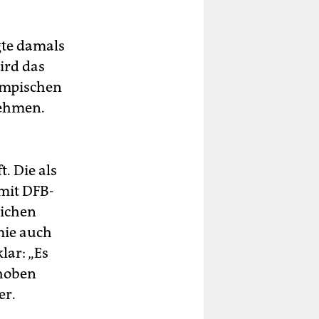
gte damals
wird das
ympischen
nehmen.
. Die als
mit DFB-
lichen
mie auch
lar: „Es
rhoben
er.