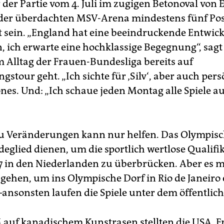
der Partie vom 4. Juli im zugigen Betonoval vo
der überdachten MSV-Arena mindestens fünf Pos
t sein. „England hat eine beeindruckende Entwic
ich erwarte eine hochklassige Begegnung“, sagt 
im Alltag der Frauen-Bundesliga bereits auf
stour geht. „Ich sichte für ‚Silv‘, aber auch pers
ones. Und: „Ich schaue jeden Montag alle Spiele a
zu Veränderungen kann nur helfen. Das Olympisc
ndeglied dienen, um die sportlich wertlose Qualifi
7 in den Niederlanden zu überbrücken. Aber es m
 gehen, um ins Olympische Dorf in Rio de Janeiro
–ansonsten laufen die Spiele unter dem öffentlic
 auf kanadischem Kunstrasen stellten die USA, F