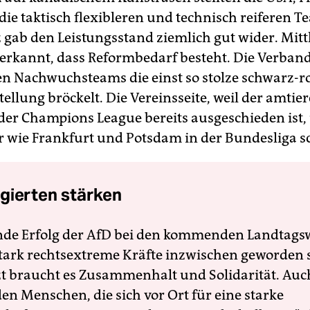
die taktisch flexibleren und technisch reiferen T
z gab den Leistungsstand ziemlich gut wider. Mitt
 erkannt, dass Reformbedarf besteht. Die Verbands
en Nachwuchsteams die einst so stolze schwarz-r
ellung bröckelt. Die Vereinsseite, weil der amtie
 der Champions League bereits ausgeschieden ist,
r wie Frankfurt und Potsdam in der Bundesliga 
gierten stärken
nde Erfolg der AfD bei den kommenden Landtags
 stark rechtsextreme Kräfte inzwischen geworden 
zt braucht es Zusammenhalt und Solidarität. Auc
en Menschen, die sich vor Ort für eine starke