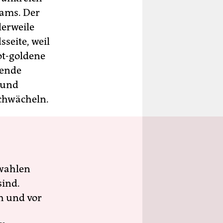
eams. Der
lerweile
seite, weil
ot-goldene
rende
 und
schwächeln.
wahlen
sind.
h und vor