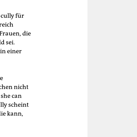
cully für
reich
Frauen, die
d sei.
in einer
ve
hen nicht
 she can
lly scheint
ie kann,