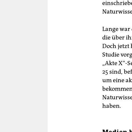
einschrieb
Naturwisse
Lange war d
die über i
Doch jetzt 
Studie vorg
„Akte X“-Se
25 sind, be
um eine ak
bekommen, 
Naturwisse
haben.