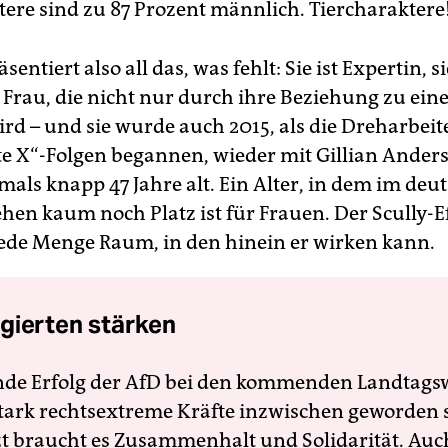
tere sind zu 87 Prozent männlich. Tiercharaktere
sentiert also all das, was fehlt: Sie ist Expertin, si
Frau, die nicht nur durch ihre Beziehung zu e
ird – und sie wurde auch 2015, als die Dreharbei
e X“-Folgen begannen, wieder mit Gillian Anders
mals knapp 47 Jahre alt. Ein Alter, in dem im deu
hen kaum noch Platz ist für Frauen. Der Scully-Ef
jede Menge Raum, in den hinein er wirken kann.
gierten stärken
nde Erfolg der AfD bei den kommenden Landtags
 stark rechtsextreme Kräfte inzwischen geworden 
zt braucht es Zusammenhalt und Solidarität. Auc