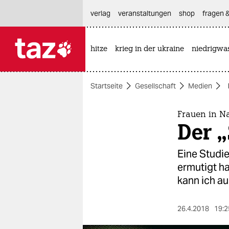
hautnavigation anspringen
hauptinhalt anspringen
footer anspringen
verlag
veranstaltungen
shop
fragen &
hitze
krieg in der ukraine
niedrigwa

taz zahl ich
taz zahl ich
Startseite
Gesellschaft
Medien
themen
politik
Frauen in N
Der „
öko
Eine Studie
gesellschaft
ermutigt ha
kann ich au
kultur
sport
26.4.2018
19:2