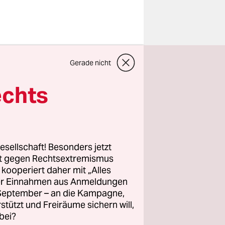
eweise
Gerade nicht
t
arre in der
echts
edizinerin
s 2002 und
esellschaft! Besonders jetzt
, 1993, im
rt gegen Rechtsextremismus
z kooperiert daher mit „Alles
eder hörte
ller Einnahmen aus Anmeldungen
lly
. September – an die Kampagne,
tlerin zu
rstützt und Freiräume sichern will,
bei?