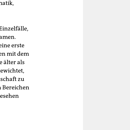
matik,
inzelfälle,
kamen.
eine erste
en mit dem
 älter als
gewichtet,
schaft zu
n Bereichen
gesehen