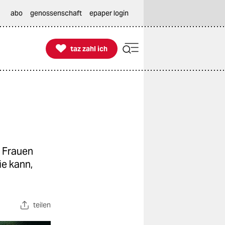
abo
genossenschaft
epaper login

taz zahl ich
taz zahl ich
d Frauen
ie kann,
teilen