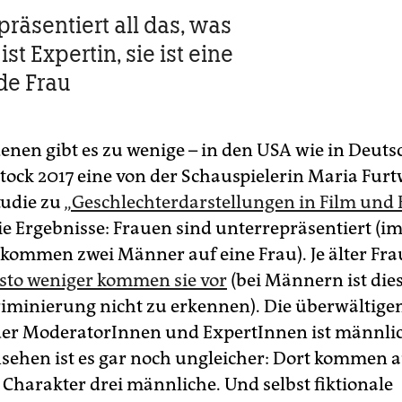
präsentiert all das, was
 ist Expertin, sie ist eine
de Frau
enen gibt es zu wenige – in den USA wie in Deuts
stock 2017 eine von der Schauspielerin Maria Fur
Studie zu
„Geschlechterdarstellungen in Film und
ie Ergebnisse: Frauen sind unterrepräsentiert (i
kommen zwei Männer auf eine Frau). Je älter Fr
sto weniger kommen sie vor
(bei Männern ist die
riminierung nicht zu erkennen). Die überwältige
er ModeratorInnen und ExpertInnen ist männli
sehen ist es gar noch ungleicher: Dort kommen a
 Charakter drei männliche. Und selbst fiktionale