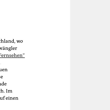
chland, wo
twängler
 Fernsehen“
m
auen
se
nde
ch. Im
uf einen