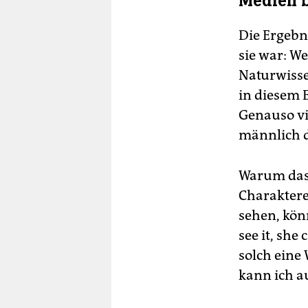
Medien 
Die Ergebni
sie war: We
Naturwisse
in diesem B
Genauso vie
männlich d
Warum das w
Charakter
sehen, könn
see it, she
solch eine
kann ich a