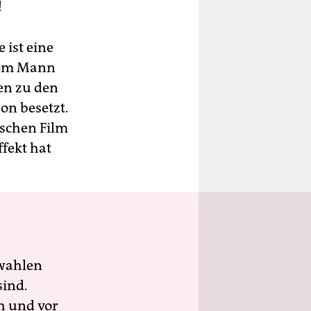
!
e ist eine
inem Mann
ten zu den
on besetzt.
tschen Film
fekt hat
wahlen
sind.
h und vor