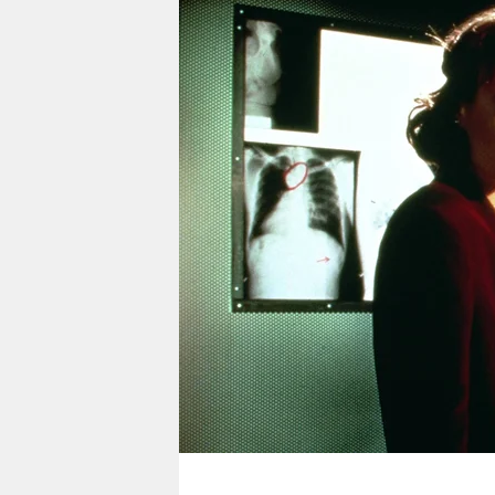
berlin
nord
wahrheit
verlag
verlag
veranstaltungen
shop
fragen & hilfe
unterstützen
abo
genossenschaft