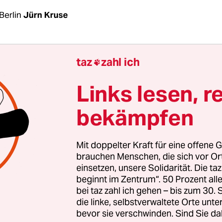
Berlin
Jürn Kruse
 Rationale. Sie war die, die im Labor stand und B
taz
zahl ich

 war ein Nerd. Aber nicht so ein uncooler Nerd mi
gem Spruch auf dem T-Shirt, sondern einer mit Kn
Links lesen, r
war Dana Scully aus „Akte X“: FBI-Agentin und M
bekämpfen
punkt Forensik.
derson
hat Scully lange gespielt: erst von 1993 bi
Mit doppelter Kraft für eine offene G
r ab 2016. Scully war der Typ Frau, den es damals
brauchen Menschen, die sich vor O
einsetzen, unsere Solidarität. Die ta
schlicht nicht gab, sagt Anderson. Und immer wi
beginnt im Zentrum“. 50 Prozent a
ielerin von weiblichen Fans der Serie, dass es Scu
bei taz zahl ich gehen – bis zum 30
, die sie dazu inspiriert hätte, selbst Wissenschaf
die linke, selbstverwaltete Orte unte
bevor sie verschwinden. Sind Sie da
 Begriff „Scully-Effekt“ kam auf.