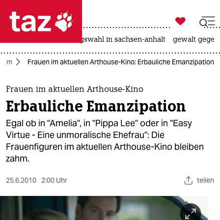

taz zahl ich
hitze
surfen
landtagswahl in sachsen-anhalt
gewalt gegen

taz zahl ich
Film
Frauen im aktuellen Arthouse-Kino: Erbauliche Emanzipation
taz zahl ich
themen
Frauen im aktuellen Arthouse-Kino
Erbauliche Emanzipation
politik
Egal ob in "Amelia", in "Pippa Lee" oder in "Easy
öko
Virtue - Eine unmoralische Ehefrau": Die
Frauenfiguren im aktuellen Arthouse-Kino bleiben
gesellschaft
zahm.
kultur
25.6.2010
2:00 Uhr
teilen
sport