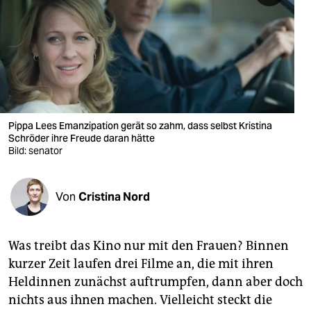
berlin
nord
wahrheit
verlag
verlag
Pippa Lees Emanzipation gerät so zahm, dass selbst Kristina
Schröder ihre Freude daran hätte
veranstaltungen
Bild: senator
shop
Von
Cristina Nord
fragen & hilfe
unterstützen
Was treibt das Kino nur mit den Frauen? Binnen
abo
kurzer Zeit laufen drei Filme an, die mit ihren
Heldinnen zunächst auftrumpfen, dann aber doch
genossenschaft
nichts aus ihnen machen. Vielleicht steckt die