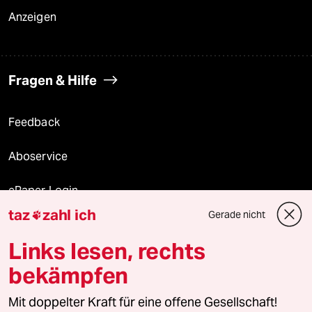
Anzeigen
Fragen & Hilfe
Feedback
Aboservice
ePaper Login
taz
zahl ich
Gerade nicht

Downloads für Abonnierende
Links lesen, rechts
bekämpfen
© 2026 taz Verlags und Vertriebs GmbH
Mit doppelter Kraft für eine offene Gesellschaft!
Alle Rechte vorbehalten. Bei rechtlichen Fragen oder für Genehmigungen
wenden Sie sich bitte an
lizenzen@taz.de