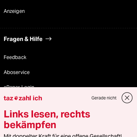
Anzeigen
Fragen & Hilfe
Feedback
Aboservice
ePaper Login
taz
zahl ich
Gerade nicht

Downloads für Abonnierende
Links lesen, rechts
bekämpfen
© 2026 taz Verlags und Vertriebs GmbH
Mit doppelter Kraft für eine offene Gesellschaft!
Alle Rechte vorbehalten. Bei rechtlichen Fragen oder für Genehmigungen