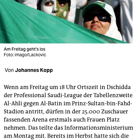
berlin
nord
wahrheit
verlag
Am Freitag geht's los
verlag
Foto: imago/Lackovic
veranstaltungen
Von
Johannes Kopp
shop
Wenn am Freitag um 18 Uhr Ortszeit in Dschidda
fragen & hilfe
der Professional Saudi-League der Tabellenzweite
Al-Ahli gegen Al-Batin im Prinz-Sultan-bin-Fahd-
unterstützen
Stadion antritt, dürfen in der 25.000 Zuschauer
abo
fassenden Arena erstmals auch Frauen Platz
nehmen. Das teilte das Informationsministerium
genossenschaft
am Montag mit. Bereits im Herbst hatte sich die