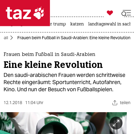

taz zahl ich
bergsteigen
usa unter trump
katzen
landtagswahl in sachs

taz zahl ich
ßball
Frauen beim Fußball in Saudi-Arabien: Eine kleine Revolution
taz zahl ich
themen
Frauen beim Fußball in Saudi-Arabien
Eine kleine Revolution
politik
Den saudi-arabischen Frauen werden schrittweise
öko
Rechte eingeräumt: Sportunterricht, Autofahren,
Kino. Und nun der Besuch von Fußballspielen.
gesellschaft
12.1.2018
11:04 Uhr
teilen
kultur
sport