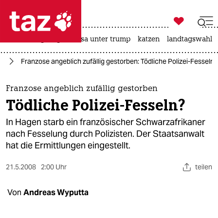

taz zahl ich
hitze
bergsteigen
usa unter trump
katzen
landtagswahl i

taz zahl ich
nd
Franzose angeblich zufällig gestorben: Tödliche Polizei-Fesseln?
taz zahl ich
themen
Franzose angeblich zufällig gestorben
Tödliche Polizei-Fesseln?
politik
In Hagen starb ein französischer Schwarzafrikaner
öko
nach Fesselung durch Polizisten. Der Staatsanwalt
hat die Ermittlungen eingestellt.
gesellschaft
21.5.2008
2:00 Uhr
teilen
kultur
Von
Andreas Wyputta
sport