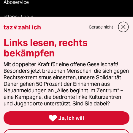
Aboservice
ePaper Login
taz
zahl ich
Gerade nicht

Downloads für Abonnierende
Links lesen, rechts
bekämpfen
© 2026 taz Verlags und Vertriebs GmbH
Mit doppelter Kraft für eine offene Gesellschaft!
Alle Rechte vorbehalten. Bei rechtlichen Fragen oder für Genehmigungen
wenden Sie sich bitte an
lizenzen@taz.de
Besonders jetzt brauchen Menschen, die sich gegen
Rechtsextremismus einsetzen, unsere Solidarität.
Daher gehen 50 Prozent der Einnahmen aus
Feedback
Redaktionsstatut
Kommune-Richtlinien
KI-
Neuanmeldungen an „Alles beginnt im Zentrum“ –
eine Kampagne, die bedrohte linke Kulturzentren
Leitlinie
Informant
Datenschutz
Impressum
AGB
und Jugendorte unterstützt. Sind Sie dabei?
Seitenwende
Einwilligungen widerrufen (Ads)

Ja, ich will