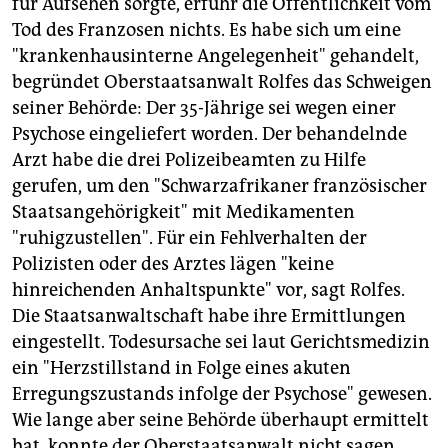
für Aufsehen sorgte, erfuhr die Öffentlichkeit vom
epaper login
Tod des Franzosen nichts. Es habe sich um eine
"krankenhausinterne Angelegenheit" gehandelt,
begründet Oberstaatsanwalt Rolfes das Schweigen
seiner Behörde: Der 35-Jährige sei wegen einer
Psychose eingeliefert worden. Der behandelnde
Arzt habe die drei Polizeibeamten zu Hilfe
gerufen, um den "Schwarzafrikaner französischer
Staatsangehörigkeit" mit Medikamenten
"ruhigzustellen". Für ein Fehlverhalten der
Polizisten oder des Arztes lägen "keine
hinreichenden Anhaltspunkte" vor, sagt Rolfes.
Die Staatsanwaltschaft habe ihre Ermittlungen
eingestellt. Todesursache sei laut Gerichtsmedizin
ein "Herzstillstand in Folge eines akuten
Erregungszustands infolge der Psychose" gewesen.
Wie lange aber seine Behörde überhaupt ermittelt
hat, konnte der Oberstaatsanwalt nicht sagen.