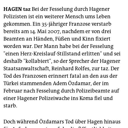
berlin
HAGEN
taz
Bei der Fesselung durch Hagener
nord
Polizisten ist ein weiterer Mensch ums Leben
gekommen. Ein 35-jähriger Franzose verstarb
wahrheit
bereits am 14. Mai 2007, nachdem er von drei
verlag
Beamten an Händen, Füßen und Kinn fixiert
worden war. Der Mann habe bei der Fesselung
verlag
"einen Herz-Kreislauf-Stillstand erlitten" und sei
deshalb "kollabiert", so der Sprecher der Hagener
veranstaltungen
Staatsanwaltschaft, Reinhard Rolfes, zur taz. Der
shop
Tod des Franzosen erinnert fatal an den aus der
Türkei stammenden Adem Özdamar, der im
fragen & hilfe
Februar nach Fesselung durch Polizeibeamte auf
unterstützen
einer Hagener Polizeiwache ins Koma fiel und
starb.
abo
genossenschaft
Doch während Özdamars Tod über Hagen hinaus