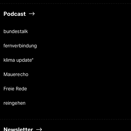
Podcast
bundestalk
fernverbindung
klima update°
Mauerecho
Freie Rede
reingehen
Newsletter