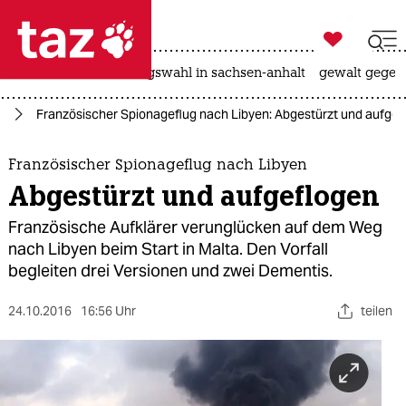

taz zahl ich
hitze
surfen
landtagswahl in sachsen-anhalt
gewalt gegen

taz zahl ich
ch
Französischer Spionageflug nach Libyen: Abgestürzt und aufgef
taz zahl ich
themen
Französischer Spionageflug nach Libyen
Abgestürzt und aufgeflogen
politik
Französische Aufklärer verunglücken auf dem Weg
öko
nach Libyen beim Start in Malta. Den Vorfall
begleiten drei Versionen und zwei Dementis.
gesellschaft
24.10.2016
16:56 Uhr
teilen
kultur
sport