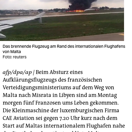
berlin
nord
wahrheit
verlag
Das brennende Flugzeug am Rand des internationalen Flughafens
verlag
von Malta
Foto: reuters
veranstaltungen
afp/dpa/ap
|
Beim Absturz eines
shop
Aufklärungsflugzeugs des französischen
fragen & hilfe
Verteidigungsministeriums auf dem Weg von
Malta nach Misrata in Libyen sind am Montag
unterstützen
morgen fünf Franzosen ums Leben gekommen.
abo
Die Kleinmaschine der luxemburgischen Firma
CAE Aviation sei gegen 7.20 Uhr kurz nach dem
genossenschaft
Start auf Maltas internationalem Flughafen nahe