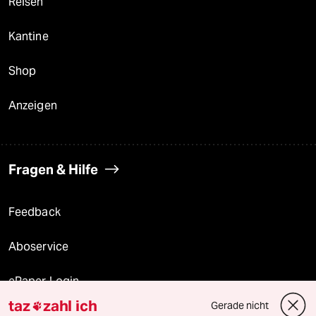
Reisen
Kantine
Shop
Anzeigen
Fragen & Hilfe
Feedback
Aboservice
ePaper Login
taz
zahl ich
Gerade nicht

Downloads für Abonnierende