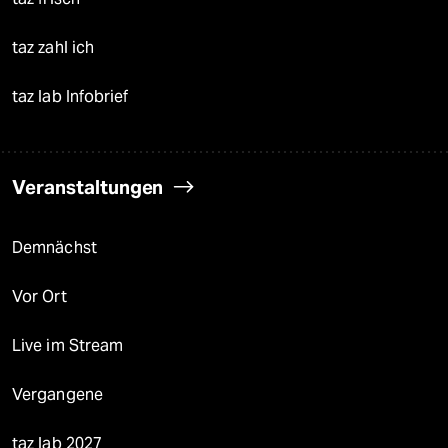
taz zahl ich
taz lab Infobrief
Veranstaltungen
Demnächst
Vor Ort
Live im Stream
Vergangene
taz lab 2027